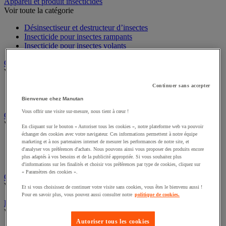
Sports et loisirs
Appareil et produit insecticides
Voir toute la catégorie
Désinsectiseur et destructeur d’insectes
Insecticide pour insectes rampants
Insecticide pour insectes volants
Chariot à linge et armoire à linge
Voir toute la catégorie
Continuer sans accepter
Chariot à linge
Bienvenue chez Manutan
Sac à linge et accessoires
Vous offrir une visite sur-mesure, nous tient à cœur !
Chariot de nettoyage
En cliquant sur le bouton « Autoriser tous les cookies », notre plateforme web va pouvoir
Voir toute la catégorie
échanger des cookies avec votre navigateur. Ces informations permettent à notre équipe
marketing et à nos partenaires internet de mesurer les performances de notre site, et
Accessoires pour chariot de nettoyage
d'analyser vos préférences d'achats. Nous pouvons ainsi vous proposer des produits encore
plus adaptés à vos besoins et de la publicité appropriée. Si vous souhaitez plus
Chariot de lavage
d'informations sur les finalités et choisir vos préférences par type de cookies, cliquez sur
Chariot de ménage
« Paramètres des cookies ».
Cireuse à chaussures
Et si vous choisissez de continuer votre visite sans cookies, vous êtes le bienvenu aussi !
Voir toute la catégorie
Pour en savoir plus, vous pouvez aussi consulter notre
politique de cookies.
Équipement sanitaires, douche et salle de bain
Voir toute la catégorie
Autoriser tous les cookies