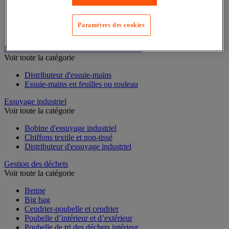
Cloison et cabine pour sanitaires
Équipement douche
Paramètres des cookies
Équipement salle de bain
Équipement sanitaires
Essuie-mains et distributeur d’essuie-mains
Voir toute la catégorie
Distributeur d'essuie-mains
Essuie-mains en feuilles ou rouleau
Essuyage industriel
Voir toute la catégorie
Bobine d'essuyage industriel
Chiffons textile et non-tissé
Distributeur d'essuyage industriel
Gestion des déchets
Voir toute la catégorie
Benne
Big bag
Cendrier-poubelle et cendrier
Poubelle d’intérieur et d’extérieur