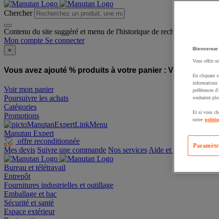
Chercher
Contenu du site suggéré et menu de l'historique de recherche
Mon compte
Se connecter
Bienvenue
×
Vous offrir u
Vous avez ajouté % produits à votre panier :
Vous avez ajo
En cliquant s
informations 
Voir mon panier
préférences d
Poursuivre les achats
souhaitez plu
Catégories
Et si vous ch
Promotions
notre
politi
Manutan Expert
offre reconditionnée
Paramètr
Mes devis
Suivre une commande
Nos services
Aide et contact
Bureau et télétravail
Entrepôt
Fournitures industrielles et outillage
Emballage et bac
Sécurité et santé
Espace extérieur