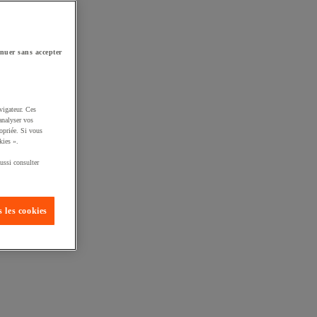
nuer sans accepter
vigateur. Ces
analyser vos
opriée. Si vous
kies ».
ussi consulter
 les cookies