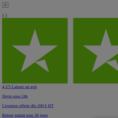
×
{ }
4,2/5 Laissez un avis
Devis sous 24h
Livraison offerte dès 200 € HT
Retour gratuit sous 30 jours