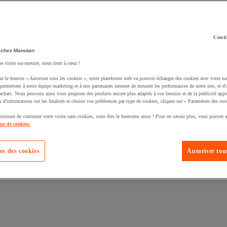
Conti
 chez Manutan
ne visite sur-mesure, nous tient à cœur !
uté un produit à votre panier :
ur le bouton « Autoriser tous les cookies », notre plateforme web va pouvoir échanger des cookies avec votre na
permettent à notre équipe marketing et à nos partenaires internet de mesurer les performances de notre site, et d'
'achats. Nous pouvons ainsi vous proposer des produits encore plus adaptés à vos besoins et de la publicité appr
s d'informations sur les finalités et choisir vos préférences par type de cookies, cliquez sur « Paramètres des coo
oisissez de continuer votre visite sans cookies, vous êtes le bienvenu aussi ! Pour en savoir plus, vous pouvez a
que de cookies.
es des cookies
Autoriser tous