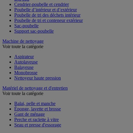
Cendrier-poubelle et cendrier
Poubelle d’intérieur et d’extérieur
Poubelle de tri des déchets intérieur
Poubelle de tri et conteneur extérieur
Sac-poubelle
Support sac-poubelle
Machine de nettoyage
Voir toute la catégorie
Aspirateur
Autolaveuse
Balayeuse
Monobrosse
Nettoyeur haute pression
Matériel de nettoyage et d'entretien
Voir toute la catégorie
Balai, pelle et manche
Éponge, lavette et brosse
Gant de ménage
Perche et raclette à vitre
Seau et presse d'essorage