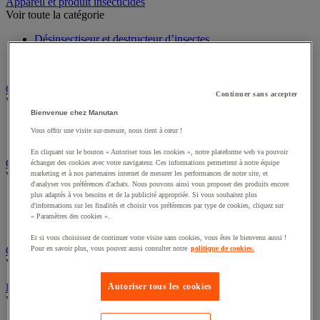
Sports et loisirs
Appareil et produit insecticides
Voir toute la catégorie
Désinsectiseur et destructeur d’insectes
Insecticide pour insectes rampants
Insecticide pour insectes volants
Continuer sans accepter
Chariot à linge et armoire à linge
Voir toute la catégorie
Bienvenue chez Manutan
Vous offrir une visite sur-mesure, nous tient à cœur !
Chariot à linge
Sac à linge et accessoires
En cliquant sur le bouton « Autoriser tous les cookies », notre plateforme web va pouvoir
échanger des cookies avec votre navigateur. Ces informations permettent à notre équipe
Chariot de nettoyage
marketing et à nos partenaires internet de mesurer les performances de notre site, et
d'analyser vos préférences d'achats. Nous pouvons ainsi vous proposer des produits encore
Voir toute la catégorie
plus adaptés à vos besoins et de la publicité appropriée. Si vous souhaitez plus
d'informations sur les finalités et choisir vos préférences par type de cookies, cliquez sur
Accessoires pour chariot de nettoyage
« Paramètres des cookies ».
Chariot de lavage
Chariot de ménage
Et si vous choisissez de continuer votre visite sans cookies, vous êtes le bienvenu aussi !
Pour en savoir plus, vous pouvez aussi consulter notre
politique de cookies.
Cireuse à chaussures
Voir toute la catégorie
Autoriser tous les cookies
Équipement sanitaires, douche et salle de bain
Voir toute la catégorie