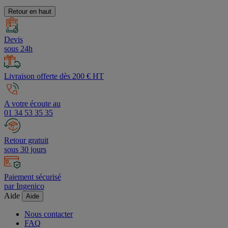
procédures d'authentification et de contrôle,
cliquez ici
.
Retour en haut
Devis
sous 24h
Livraison offerte dès 200 € HT
A votre écoute au
01 34 53 35 35
Retour gratuit
sous 30 jours
Paiement sécurisé
par Ingenico
Aide
Aide
Nous contacter