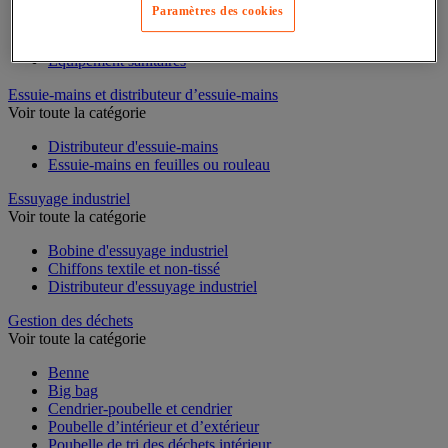
Paramètres des cookies
Cloison et cabine pour sanitaires
Équipement douche
Équipement salle de bain
Équipement sanitaires
Essuie-mains et distributeur d’essuie-mains
Voir toute la catégorie
Distributeur d'essuie-mains
Essuie-mains en feuilles ou rouleau
Essuyage industriel
Voir toute la catégorie
Bobine d'essuyage industriel
Chiffons textile et non-tissé
Distributeur d'essuyage industriel
Gestion des déchets
Voir toute la catégorie
Benne
Big bag
Cendrier-poubelle et cendrier
Poubelle d’intérieur et d’extérieur