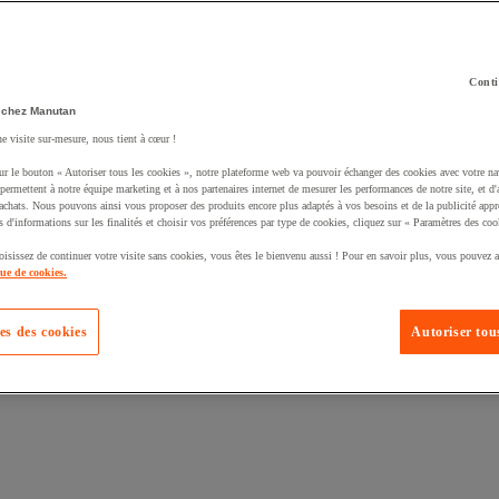
Conti
 chez Manutan
ne visite sur-mesure, nous tient à cœur !
uté un produit à votre panier :
ur le bouton « Autoriser tous les cookies », notre plateforme web va pouvoir échanger des cookies avec votre na
permettent à notre équipe marketing et à nos partenaires internet de mesurer les performances de notre site, et d'
'achats. Nous pouvons ainsi vous proposer des produits encore plus adaptés à vos besoins et de la publicité appr
s d'informations sur les finalités et choisir vos préférences par type de cookies, cliquez sur « Paramètres des coo
oisissez de continuer votre visite sans cookies, vous êtes le bienvenu aussi ! Pour en savoir plus, vous pouvez a
que de cookies.
es des cookies
Autoriser tous