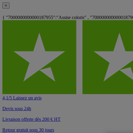
×
{ "7000000000000187955":"Assise coloris" , "7000000000000187962
4,1/5 Laissez un avis
Devis sous 24h
Livraison offerte dès 200 € HT
Retour gratuit sous 30 jours