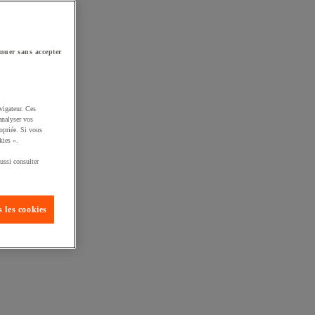
nuer sans accepter
vigateur. Ces
analyser vos
opriée. Si vous
kies ».
ussi consulter
 les cookies