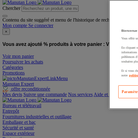
Chercher
Contenu du site suggéré et menu de l'historique de recherche
Mon compte
Se connecter
Bienvenue
×
Vous offrir u
Vous avez ajouté % produits à votre panier :
Vous avez ajo
En cliquant s
informations 
Voir mon panier
préférences d
Poursuivre les achats
souhaitez plu
Catégories
Et si vous ch
Promotions
notre
politi
Manutan Expert
offre reconditionnée
Paramètr
Mes devis
Suivre une commande
Nos services
Aide et contact
Bureau et télétravail
Entrepôt
Fournitures industrielles et outillage
Emballage et bac
Sécurité et santé
Espace extérieur