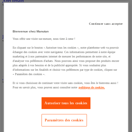
Sports et loisirs
Abri urbain
Voir toute la catégorie
Abri deux roues et multi-usages
Continuer sans accepter
Abri fumeur
Abri polyvalent toile
Bienvenue chez Manutan
Vous offrir une visite sur-mesure, nous tient à cœur !
Drapeau
Voir toute la catégorie
En cliquant sur le bouton « Autoriser tous les cookies », notre plateforme web va pouvoir
échanger des cookies avec votre navigateur. Ces informations permettent à notre équipe
Drapeau officiel
marketing et à nos partenaires internet de mesurer les performances de notre site, et
d'analyser vos préférences d'achats. Nous pouvons ainsi vous proposer des produits encore
Drapeau publicitaire
plus adaptés à vos besoins et de la publicité appropriée. Si vous souhaitez plus
Manche à air
d'informations sur les finalités et choisir vos préférences par type de cookies, cliquez sur
Mât
« Paramètres des cookies ».
Jardin
Et si vous choisissez de continuer votre visite sans cookies, vous êtes le bienvenu aussi !
Voir toute la catégorie
Pour en savoir plus, vous pouvez aussi consulter notre
politique de cookies.
Arrosage
Grillage, canisse et palissade
Autoriser tous les cookies
Jardinière et potager
Outillage à main de jardin
Outillage motorisé de jardin
Paramètres des cookies
Panneau solaire
Pompe et récupérateur eau de pluie