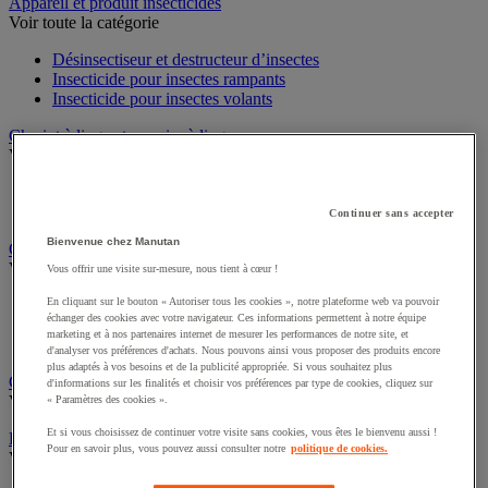
Sports et loisirs
Appareil et produit insecticides
Voir toute la catégorie
Désinsectiseur et destructeur d’insectes
Insecticide pour insectes rampants
Insecticide pour insectes volants
Chariot à linge et armoire à linge
Voir toute la catégorie
Chariot à linge
Continuer sans accepter
Sac à linge et accessoires
Bienvenue chez Manutan
Chariot de nettoyage
Vous offrir une visite sur-mesure, nous tient à cœur !
Voir toute la catégorie
En cliquant sur le bouton « Autoriser tous les cookies », notre plateforme web va pouvoir
échanger des cookies avec votre navigateur. Ces informations permettent à notre équipe
Accessoires pour chariot de nettoyage
marketing et à nos partenaires internet de mesurer les performances de notre site, et
Chariot de lavage
d'analyser vos préférences d'achats. Nous pouvons ainsi vous proposer des produits encore
Chariot de ménage
plus adaptés à vos besoins et de la publicité appropriée. Si vous souhaitez plus
d'informations sur les finalités et choisir vos préférences par type de cookies, cliquez sur
Cireuse à chaussures
« Paramètres des cookies ».
Voir toute la catégorie
Et si vous choisissez de continuer votre visite sans cookies, vous êtes le bienvenu aussi !
Pour en savoir plus, vous pouvez aussi consulter notre
politique de cookies.
Équipement sanitaires, douche et salle de bain
Voir toute la catégorie