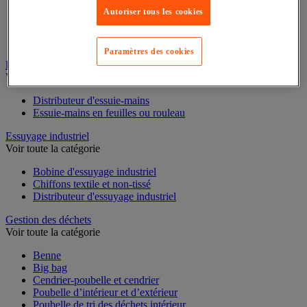
Autoriser tous les cookies
Cloison et cabine pour sanitaires
Équipement douche
Équipement salle de bain
Équipement sanitaires
Paramètres des cookies
Essuie-mains et distributeur d’essuie-mains
Voir toute la catégorie
Distributeur d'essuie-mains
Essuie-mains en feuilles ou rouleau
Essuyage industriel
Voir toute la catégorie
Bobine d'essuyage industriel
Chiffons textile et non-tissé
Distributeur d'essuyage industriel
Gestion des déchets
Voir toute la catégorie
Benne
Big bag
Cendrier-poubelle et cendrier
Poubelle d’intérieur et d’extérieur