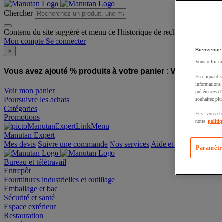
Chercher
Contenu du site suggéré et menu de l'historique de recherche
Mon compte
Se connecter
Bienvenue
×
Vous offrir u
Vous avez ajouté % produits à votre panier :
Vous avez ajo
En cliquant s
informations 
Voir mon panier
préférences d
Poursuivre les achats
souhaitez plu
Catégories
Et si vous ch
Promotions
notre
politi
Manutan Expert
offre reconditionnée
Paramètr
Mes devis
Suivre une commande
Nos services
Aide et contact
Bureau et télétravail
Entrepôt
Fournitures industrielles et outillage
Emballage et bac
Sécurité et santé
Espace extérieur