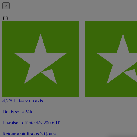
×
{ }
4,2/5 Laissez un avis
Devis sous 24h
Livraison offerte dès 200 € HT
Retour gratuit sous 30 jours