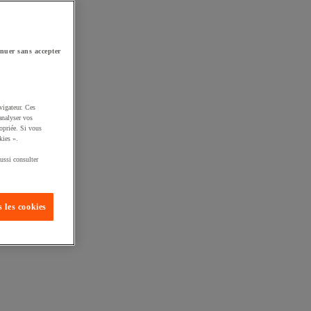
nuer sans accepter
vigateur. Ces
analyser vos
opriée. Si vous
kies ».
ussi consulter
 les cookies