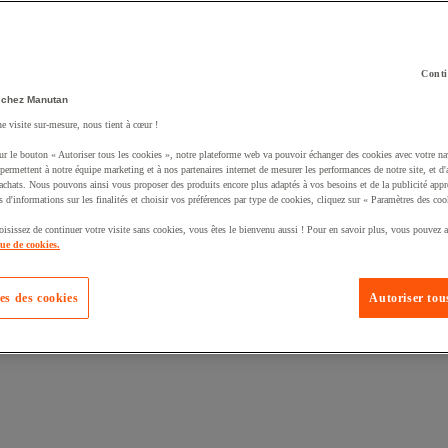
Conti
 chez Manutan
ne visite sur-mesure, nous tient à cœur !
uté un produit à votre panier :
ur le bouton « Autoriser tous les cookies », notre plateforme web va pouvoir échanger des cookies avec votre na
permettent à notre équipe marketing et à nos partenaires internet de mesurer les performances de notre site, et d'
'achats. Nous pouvons ainsi vous proposer des produits encore plus adaptés à vos besoins et de la publicité appr
s d'informations sur les finalités et choisir vos préférences par type de cookies, cliquez sur « Paramètres des coo
oisissez de continuer votre visite sans cookies, vous êtes le bienvenu aussi ! Pour en savoir plus, vous pouvez a
que de cookies.
es des cookies
Autoriser tous