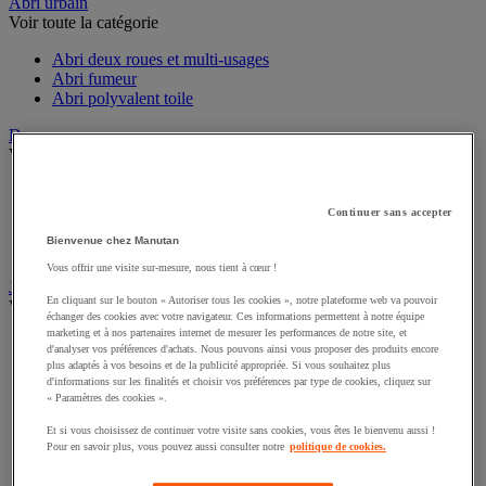
Sports et loisirs
Abri urbain
Voir toute la catégorie
Abri deux roues et multi-usages
Abri fumeur
Abri polyvalent toile
Drapeau
Voir toute la catégorie
Drapeau officiel
Continuer sans accepter
Drapeau publicitaire
Bienvenue chez Manutan
Manche à air
Mât
Vous offrir une visite sur-mesure, nous tient à cœur !
En cliquant sur le bouton « Autoriser tous les cookies », notre plateforme web va pouvoir
Jardin
échanger des cookies avec votre navigateur. Ces informations permettent à notre équipe
Voir toute la catégorie
marketing et à nos partenaires internet de mesurer les performances de notre site, et
d'analyser vos préférences d'achats. Nous pouvons ainsi vous proposer des produits encore
Arrosage
plus adaptés à vos besoins et de la publicité appropriée. Si vous souhaitez plus
Grillage, canisse et palissade
d'informations sur les finalités et choisir vos préférences par type de cookies, cliquez sur
Jardinière et potager
« Paramètres des cookies ».
Outillage à main de jardin
Et si vous choisissez de continuer votre visite sans cookies, vous êtes le bienvenu aussi !
Outillage motorisé de jardin
Pour en savoir plus, vous pouvez aussi consulter notre
politique de cookies.
Panneau solaire
Pompe et récupérateur eau de pluie