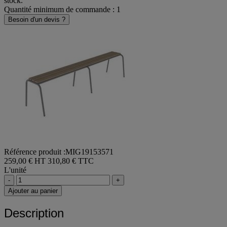
stock.
Quantité minimum de commande : 1
Besoin d'un devis ?
Référence produit :MIG19153571
259,00 € HT
310,80 € TTC
L'unité
-
+
Ajouter au panier
Description