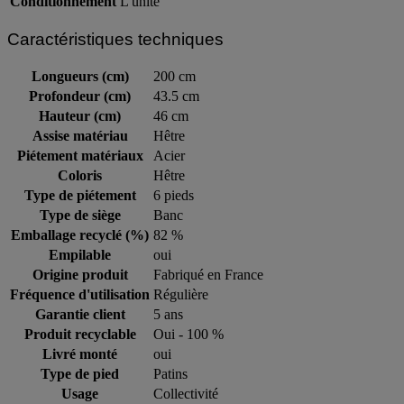
Conditionnement
L'unité
Caractéristiques techniques
Longueurs (cm)
200 cm
Profondeur (cm)
43.5 cm
Hauteur (cm)
46 cm
Assise matériau
Hêtre
Piétement matériaux
Acier
Coloris
Hêtre
Type de piétement
6 pieds
Type de siège
Banc
Emballage recyclé (%)
82 %
Empilable
oui
Origine produit
Fabriqué en France
Fréquence d'utilisation
Régulière
Garantie client
5 ans
Produit recyclable
Oui - 100 %
Livré monté
oui
Type de pied
Patins