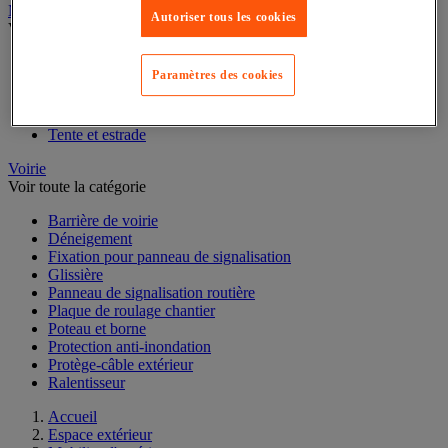
Autoriser tous les cookies
Mobilier d'extérieur
Voir toute la catégorie
Paramètres des cookies
Abri de jardin
Mobilier de jardin et terrasse
Mobilier urbain
Parasol, tonnelle et barnum
Tente et estrade
Voirie
Voir toute la catégorie
Barrière de voirie
Déneigement
Fixation pour panneau de signalisation
Glissière
Panneau de signalisation routière
Plaque de roulage chantier
Poteau et borne
Protection anti-inondation
Protège-câble extérieur
Ralentisseur
Accueil