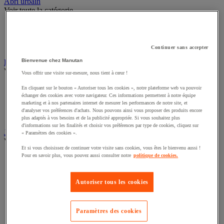
Sports et loisirs
Abri urbain
Voir toute la catégorie
Abri deux roues et multi-usages
Abri fumeur
Continuer sans accepter
Abri polyvalent toile
Bienvenue chez Manutan
Drapeau
Vous offrir une visite sur-mesure, nous tient à cœur !
Voir toute la catégorie
En cliquant sur le bouton « Autoriser tous les cookies », notre plateforme web va pouvoir
Drapeau officiel
échanger des cookies avec votre navigateur. Ces informations permettent à notre équipe
marketing et à nos partenaires internet de mesurer les performances de notre site, et
Drapeau publicitaire
d'analyser vos préférences d'achats. Nous pouvons ainsi vous proposer des produits encore
Manche à air
plus adaptés à vos besoins et de la publicité appropriée. Si vous souhaitez plus
Mât
d'informations sur les finalités et choisir vos préférences par type de cookies, cliquez sur
« Paramètres des cookies ».
Jardin
Voir toute la catégorie
Et si vous choisissez de continuer votre visite sans cookies, vous êtes le bienvenu aussi !
Pour en savoir plus, vous pouvez aussi consulter notre
politique de cookies.
Arrosage
Grillage, canisse et palissade
Autoriser tous les cookies
Jardinière et potager
Outillage à main de jardin
Outillage motorisé de jardin
Panneau solaire
Paramètres des cookies
Pompe et récupérateur eau de pluie