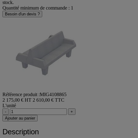
Le produit est actuellement indisponible. Il sera bientôt de retour en
stock.
Quantité minimum de commande : 1
Besoin d'un devis ?
Référence produit :MIG4108865
2 175,00 € HT
2 610,00 € TTC
L'unité
-
+
Ajouter au panier
Description