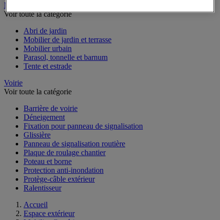
Mobilier d'extérieur
Voir toute la catégorie
Abri de jardin
Mobilier de jardin et terrasse
Mobilier urbain
Parasol, tonnelle et barnum
Tente et estrade
Voirie
Voir toute la catégorie
Barrière de voirie
Déneigement
Fixation pour panneau de signalisation
Glissière
Panneau de signalisation routière
Plaque de roulage chantier
Poteau et borne
Protection anti-inondation
Protège-câble extérieur
Ralentisseur
Accueil