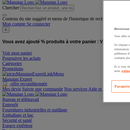
Chercher
Contenu du site suggéré et menu de l'historique de recherche
Mon compte
Se connecter
Bienvenue
×
Vous offrir u
Vous avez ajouté % produits à votre panier :
Vous avez ajo
En cliquant s
informations 
Voir mon panier
préférences d
Poursuivre les achats
souhaitez plu
Catégories
Et si vous ch
Promotions
notre
politi
Manutan Expert
offre reconditionnée
Paramètr
Mes devis
Suivre une commande
Nos services
Aide et contact
Bureau et télétravail
Entrepôt
Fournitures industrielles et outillage
Emballage et bac
Sécurité et santé
Espace extérieur