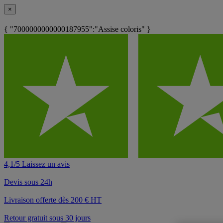
×
{ "7000000000000187955":"Assise coloris" }
4,1/5 Laissez un avis
Devis sous 24h
Livraison offerte dès 200 € HT
Retour gratuit sous 30 jours