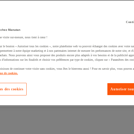
Conti
 chez Manutan
ne visite sur-mesure, nous tient à cœur !
uté un produit à votre panier :
ur le bouton « Autoriser tous les cookies », notre plateforme web va pouvoir échanger des cookies avec votre na
permettent à notre équipe marketing et à nos partenaires internet de mesurer les performances de notre site, et d'
'achats. Nous pouvons ainsi vous proposer des produits encore plus adaptés à vos besoins et de la publicité appr
s d'informations sur les finalités et choisir vos préférences par type de cookies, cliquez sur « Paramètres des coo
oisissez de continuer votre visite sans cookies, vous êtes le bienvenu aussi ! Pour en savoir plus, vous pouvez a
que de cookies.
es des cookies
Autoriser tous