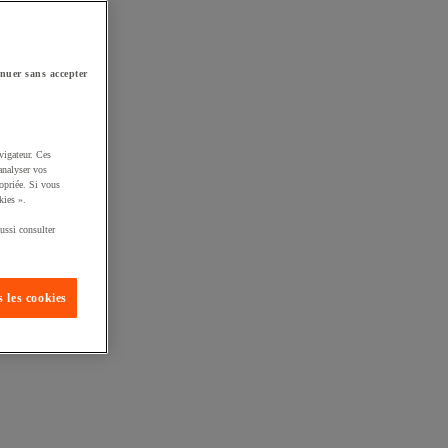
nuer sans accepter
vigateur. Ces
analyser vos
opriée. Si vous
kies ».
ussi consulter
 les cookies