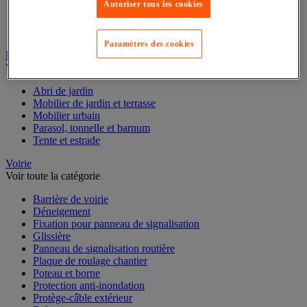
Autoriser tous les cookies
Outillage motorisé de jardin
Panneau solaire
Pompe et récupérateur eau de pluie
Paramètres des cookies
Mobilier d'extérieur
Voir toute la catégorie
Abri de jardin
Mobilier de jardin et terrasse
Mobilier urbain
Parasol, tonnelle et barnum
Tente et estrade
Voirie
Voir toute la catégorie
Barrière de voirie
Déneigement
Fixation pour panneau de signalisation
Glissière
Panneau de signalisation routière
Plaque de roulage chantier
Poteau et borne
Protection anti-inondation
Protège-câble extérieur