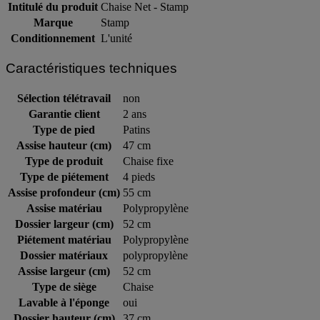
Intitulé du produit
Chaise Net - Stamp
Marque
Stamp
Conditionnement
L'unité
Caractéristiques techniques
Sélection télétravail
non
Garantie client
2 ans
Type de pied
Patins
Assise hauteur (cm)
47 cm
Type de produit
Chaise fixe
Type de piétement
4 pieds
Assise profondeur (cm)
55 cm
Assise matériau
Polypropylène
Dossier largeur (cm)
52 cm
Piétement matériau
Polypropylène
Dossier matériaux
polypropylène
Assise largeur (cm)
52 cm
Type de siège
Chaise
Lavable à l'éponge
oui
Dossier hauteur (cm)
37 cm