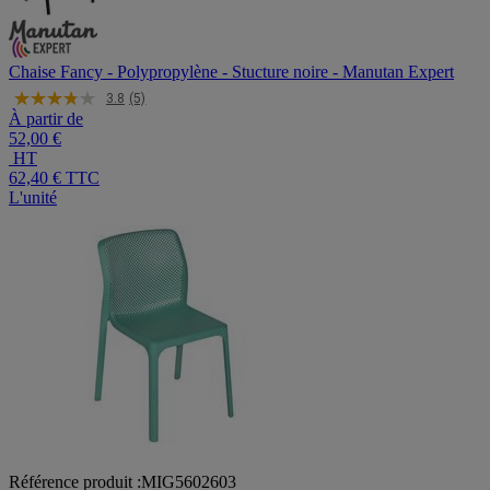
Chaise Fancy - Polypropylène - Stucture noire - Manutan Expert
3.8
(5)
À partir de
52,00 €
HT
62,40 €
TTC
L'unité
Référence produit :MIG5602603