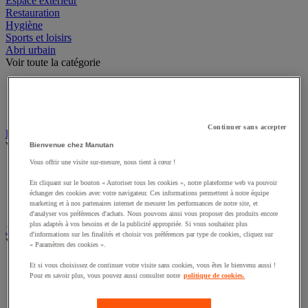
Espace extérieur
Restauration
Hygiène
Sports et loisirs
Abri urbain
Voir toute la catégorie
Abri deux roues et multi-usages
Abri fumeur
Abri polyvalent toile
Continuer sans accepter
Drapeau
Voir toute la catégorie
Bienvenue chez Manutan
Vous offrir une visite sur-mesure, nous tient à cœur !
Drapeau officiel
Drapeau publicitaire
En cliquant sur le bouton « Autoriser tous les cookies », notre plateforme web va pouvoir
Manche à air
échanger des cookies avec votre navigateur. Ces informations permettent à notre équipe
marketing et à nos partenaires internet de mesurer les performances de notre site, et
Mât
d'analyser vos préférences d'achats. Nous pouvons ainsi vous proposer des produits encore
plus adaptés à vos besoins et de la publicité appropriée. Si vous souhaitez plus
Jardin
d'informations sur les finalités et choisir vos préférences par type de cookies, cliquez sur
Voir toute la catégorie
« Paramètres des cookies ».
Arrosage
Et si vous choisissez de continuer votre visite sans cookies, vous êtes le bienvenu aussi !
Pour en savoir plus, vous pouvez aussi consulter notre
politique de cookies.
Grillage, canisse et palissade
Jardinière et potager
Outillage à main de jardin