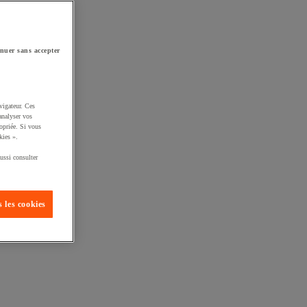
nuer sans accepter
vigateur. Ces
analyser vos
opriée. Si vous
kies ».
ussi consulter
 les cookies