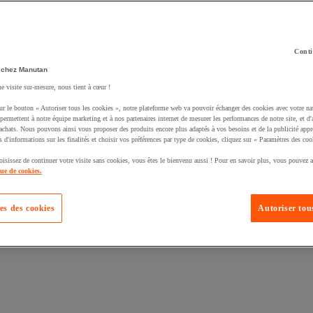
Conti
 chez Manutan
ne visite sur-mesure, nous tient à cœur !
uté un produit à votre panier :
ur le bouton « Autoriser tous les cookies », notre plateforme web va pouvoir échanger des cookies avec votre na
permettent à notre équipe marketing et à nos partenaires internet de mesurer les performances de notre site, et d'
'achats. Nous pouvons ainsi vous proposer des produits encore plus adaptés à vos besoins et de la publicité appr
s d'informations sur les finalités et choisir vos préférences par type de cookies, cliquez sur « Paramètres des coo
oisissez de continuer votre visite sans cookies, vous êtes le bienvenu aussi ! Pour en savoir plus, vous pouvez a
que de cookies.
es des cookies
Autoriser tous