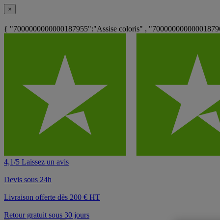
×
{ "7000000000000187955":"Assise coloris" , "7000000000000187962
4,1/5 Laissez un avis
Devis sous 24h
Livraison offerte dès 200 € HT
Retour gratuit sous 30 jours