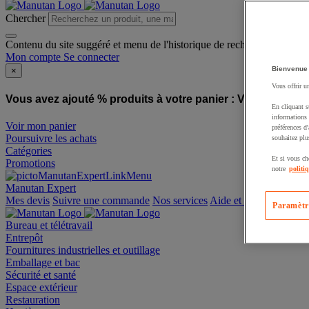
Chercher
Contenu du site suggéré et menu de l'historique de recherche
Mon compte
Se connecter
Bienvenue
×
Vous offrir u
Vous avez ajouté % produits à votre panier :
Vous avez ajo
En cliquant s
informations 
Voir mon panier
préférences d
Poursuivre les achats
souhaitez plu
Catégories
Et si vous ch
Promotions
notre
politi
Manutan Expert
offre reconditionnée
Paramètr
Mes devis
Suivre une commande
Nos services
Aide et contact
Bureau et télétravail
Entrepôt
Fournitures industrielles et outillage
Emballage et bac
Sécurité et santé
Espace extérieur