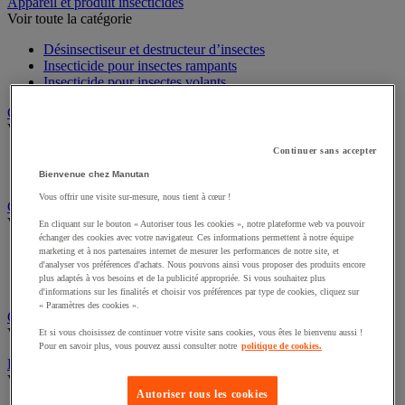
Sports et loisirs
Appareil et produit insecticides
Voir toute la catégorie
Désinsectiseur et destructeur d’insectes
Insecticide pour insectes rampants
Insecticide pour insectes volants
Chariot à linge et armoire à linge
Voir toute la catégorie
Continuer sans accepter
Chariot à linge
Bienvenue chez Manutan
Sac à linge et accessoires
Vous offrir une visite sur-mesure, nous tient à cœur !
Chariot de nettoyage
En cliquant sur le bouton « Autoriser tous les cookies », notre plateforme web va pouvoir
Voir toute la catégorie
échanger des cookies avec votre navigateur. Ces informations permettent à notre équipe
marketing et à nos partenaires internet de mesurer les performances de notre site, et
d'analyser vos préférences d'achats. Nous pouvons ainsi vous proposer des produits encore
Accessoires pour chariot de nettoyage
plus adaptés à vos besoins et de la publicité appropriée. Si vous souhaitez plus
Chariot de lavage
d'informations sur les finalités et choisir vos préférences par type de cookies, cliquez sur
Chariot de ménage
« Paramètres des cookies ».
Cireuse à chaussures
Et si vous choisissez de continuer votre visite sans cookies, vous êtes le bienvenu aussi !
Voir toute la catégorie
Pour en savoir plus, vous pouvez aussi consulter notre
politique de cookies.
Équipement sanitaires, douche et salle de bain
Voir toute la catégorie
Autoriser tous les cookies