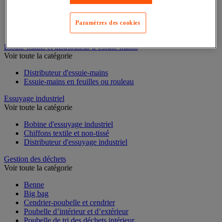
Cloison et cabine pour sanitaires
Équipement douche
Paramètres des cookies
Équipement salle de bain
Équipement sanitaires
Essuie-mains et distributeur d’essuie-mains
Voir toute la catégorie
Distributeur d'essuie-mains
Essuie-mains en feuilles ou rouleau
Essuyage industriel
Voir toute la catégorie
Bobine d'essuyage industriel
Chiffons textile et non-tissé
Distributeur d'essuyage industriel
Gestion des déchets
Voir toute la catégorie
Benne
Big bag
Cendrier-poubelle et cendrier
Poubelle d’intérieur et d’extérieur