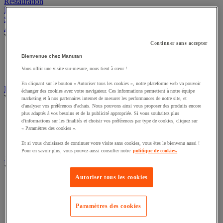
Espace extérieur
Restauration
Hygiène
Sports et loisirs
Abri urbain
Continuer sans accepter
Voir toute la catégorie
Bienvenue chez Manutan
Abri deux roues et multi-usages
Vous offrir une visite sur-mesure, nous tient à cœur !
Abri fumeur
Abri polyvalent toile
En cliquant sur le bouton « Autoriser tous les cookies », notre plateforme web va pouvoir
échanger des cookies avec votre navigateur. Ces informations permettent à notre équipe
Drapeau
marketing et à nos partenaires internet de mesurer les performances de notre site, et
Voir toute la catégorie
d'analyser vos préférences d'achats. Nous pouvons ainsi vous proposer des produits encore
plus adaptés à vos besoins et de la publicité appropriée. Si vous souhaitez plus
d'informations sur les finalités et choisir vos préférences par type de cookies, cliquez sur
Drapeau officiel
« Paramètres des cookies ».
Drapeau publicitaire
Manche à air
Et si vous choisissez de continuer votre visite sans cookies, vous êtes le bienvenu aussi !
Mât
Pour en savoir plus, vous pouvez aussi consulter notre
politique de cookies.
Jardin
Voir toute la catégorie
Autoriser tous les cookies
Arrosage
Grillage, canisse et palissade
Paramètres des cookies
Jardinière et potager
Outillage à main de jardin