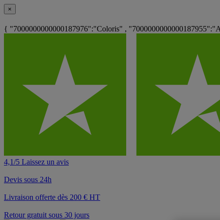
×
{ "7000000000000187976":"Coloris" , "7000000000000187955":"Ass
4,1/5 Laissez un avis
Devis sous 24h
Livraison offerte dès 200 € HT
Retour gratuit sous 30 jours