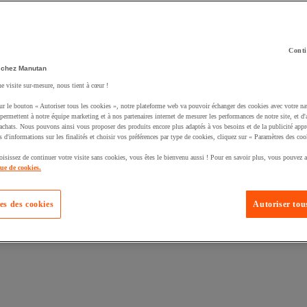
Conti
 chez Manutan
ne visite sur-mesure, nous tient à cœur !
uté un produit à votre panier :
ur le bouton « Autoriser tous les cookies », notre plateforme web va pouvoir échanger des cookies avec votre na
permettent à notre équipe marketing et à nos partenaires internet de mesurer les performances de notre site, et d'
'achats. Nous pouvons ainsi vous proposer des produits encore plus adaptés à vos besoins et de la publicité appr
s d'informations sur les finalités et choisir vos préférences par type de cookies, cliquez sur « Paramètres des coo
oisissez de continuer votre visite sans cookies, vous êtes le bienvenu aussi ! Pour en savoir plus, vous pouvez a
que de cookies.
es des cookies
Autoriser tous