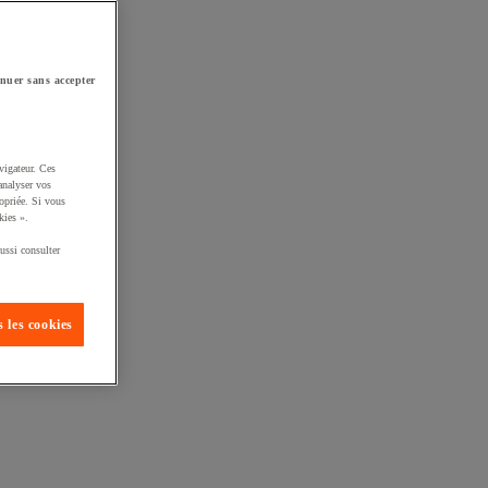
nuer sans accepter
vigateur. Ces
analyser vos
opriée. Si vous
kies ».
ussi consulter
 les cookies