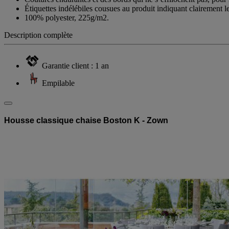
Coutures endurantes et des bords qui ne s’effilochent pas, pour ré
Étiquettes indélébiles cousues au produit indiquant clairement leu
100% polyester, 225g/m2.
Description complète
Garantie client : 1 an
Empilable
Housse classique chaise Boston K - Zown