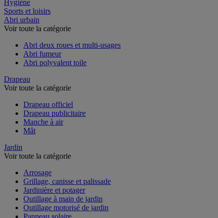
Restauration
Hygiène
Sports et loisirs
Abri urbain
Voir toute la catégorie
Abri deux roues et multi-usages
Abri fumeur
Abri polyvalent toile
Drapeau
Voir toute la catégorie
Drapeau officiel
Drapeau publicitaire
Manche à air
Mât
Jardin
Voir toute la catégorie
Arrosage
Grillage, canisse et palissade
Jardinière et potager
Outillage à main de jardin
Outillage motorisé de jardin