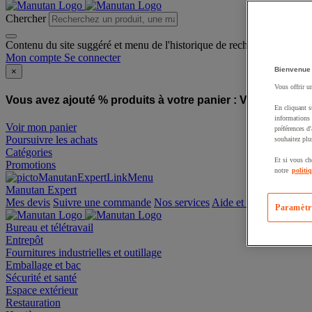
Chercher
Contenu du site suggéré et menu de l'historique de recherche
Mon compte
Se connecter
Bienvenue
×
Vous offrir u
Vous avez ajouté % produits à votre panier :
Vous avez ajo
En cliquant s
informations 
Voir mon panier
préférences d
Poursuivre les achats
souhaitez plu
Catégories
Et si vous ch
Promotions
notre
politi
Manutan Expert
offre reconditionnée
Paramètr
Mes devis
Suivre une commande
Nos services
Aide et contact
Bureau et télétravail
Entrepôt
Fournitures industrielles et outillage
Emballage et bac
Sécurité et santé
Espace extérieur