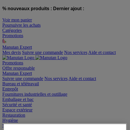
% nouveaux produits :
Dernier ajout :
Voir mon panier
Poursuivre les achats
Catégories
Promotions
Manutan Expert
offre reconditionnée
Mes devis
Suivre une commande
Nos services
Aide et contact
Promotions
Offre responsable
Manutan Expert
Suivre une commande
Nos services
Aide et contact
Bureau et télétravail
Entrepôt
Fournitures industrielles et outillage
Emballage et bac
Sécurité et santé
Espace extérieur
Restauration
Hygiène