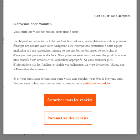
Sports et loisirs
Abri urbain
Voir toute la catégorie
Continuer sans accepter
Abri deux roues et multi-usages
Bienvenue chez Manutan
Abri fumeur
Vous offrir une visite sur-mesure, nous tient à cœur !
Abri polyvalent toile
En cliquant sur le bouton « Autoriser tous les cookies », notre plateforme web va pouvoir
Drapeau
échanger des cookies avec votre navigateur. Ces informations permettent à notre équipe
Voir toute la catégorie
marketing et à nos partenaires internet de mesurer les performances de notre site, et
d'analyser vos préférences d'achats. Nous pouvons ainsi vous proposer des produits encore
Drapeau officiel
plus adaptés à vos besoins et de la publicité appropriée. Si vous souhaitez plus
d'informations sur les finalités et choisir vos préférences par type de cookies, cliquez sur
Drapeau publicitaire
« Paramètres des cookies ».
Manche à air
Mât
Et si vous choisissez de continuer votre visite sans cookies, vous êtes le bienvenu aussi !
Pour en savoir plus, vous pouvez aussi consulter notre
politique de cookies.
Jardin
Voir toute la catégorie
Autoriser tous les cookies
Arrosage
Grillage, canisse et palissade
Jardinière et potager
Paramètres des cookies
Outillage à main de jardin
Outillage motorisé de jardin
Panneau solaire
Pompe et récupérateur eau de pluie