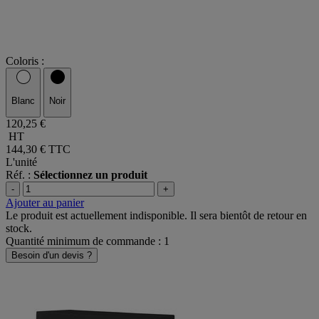
Coloris :
Blanc
Noir
120,25 €
HT
144,30 €
TTC
L'unité
Réf. :
Sélectionnez un produit
-
+
Ajouter au panier
Le produit est actuellement indisponible. Il sera bientôt de retour en
stock.
Quantité minimum de commande : 1
Besoin d'un devis ?