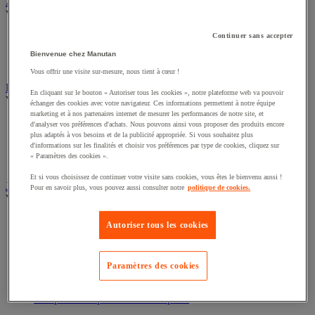
Sports et loisirs
Abri urbain
Voir toute la catégorie
Continuer sans accepter
Abri deux roues et multi-usages
Bienvenue chez Manutan
Abri fumeur
Vous offrir une visite sur-mesure, nous tient à cœur !
Abri polyvalent toile
En cliquant sur le bouton « Autoriser tous les cookies », notre plateforme web va pouvoir
Drapeau
échanger des cookies avec votre navigateur. Ces informations permettent à notre équipe
Voir toute la catégorie
marketing et à nos partenaires internet de mesurer les performances de notre site, et
d'analyser vos préférences d'achats. Nous pouvons ainsi vous proposer des produits encore
Drapeau officiel
plus adaptés à vos besoins et de la publicité appropriée. Si vous souhaitez plus
d'informations sur les finalités et choisir vos préférences par type de cookies, cliquez sur
Drapeau publicitaire
« Paramètres des cookies ».
Manche à air
Mât
Et si vous choisissez de continuer votre visite sans cookies, vous êtes le bienvenu aussi !
Pour en savoir plus, vous pouvez aussi consulter notre
politique de cookies.
Jardin
Voir toute la catégorie
Autoriser tous les cookies
Arrosage
Grillage, canisse et palissade
Jardinière et potager
Paramètres des cookies
Outillage à main de jardin
Outillage motorisé de jardin
Panneau solaire
Pompe et récupérateur eau de pluie