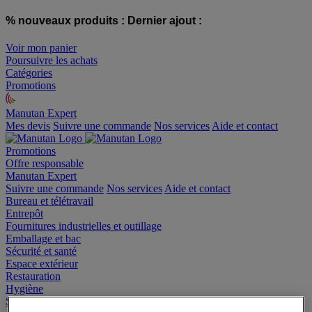
% nouveaux produits :
Dernier ajout :
Voir mon panier
Poursuivre les achats
Catégories
Promotions
Manutan Expert
offre reconditionnée
Mes devis
Suivre une commande
Nos services
Aide et contact
Promotions
Offre responsable
Manutan Expert
Suivre une commande
Nos services
Aide et contact
Bureau et télétravail
Entrepôt
Fournitures industrielles et outillage
Emballage et bac
Sécurité et santé
Espace extérieur
Restauration
Hygiène