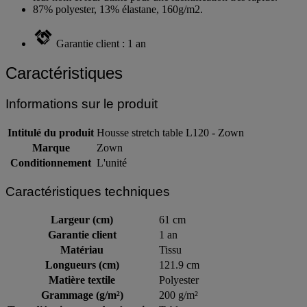
leur nom et leur utilité pour une identification très rapide.
87% polyester, 13% élastane, 160g/m2.
Garantie client : 1 an
Caractéristiques
Informations sur le produit
Intitulé du produit
Housse stretch table L120 - Zown
Marque
Zown
Conditionnement
L'unité
Caractéristiques techniques
Largeur (cm)
61 cm
Garantie client
1 an
Matériau
Tissu
Longueurs (cm)
121.9 cm
Matière textile
Polyester
Grammage (g/m²)
200 g/m²