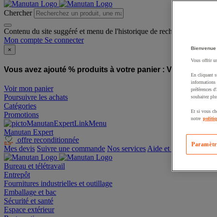
Chercher
Contenu du site suggéré et menu de l'historique de recherche
Mon compte
Se connecter
Bienvenue
×
Vous offrir u
Vous avez ajouté % produits à votre panier :
Vous avez ajo
En cliquant s
informations 
Voir mon panier
préférences d
Poursuivre les achats
souhaitez plu
Catégories
Et si vous ch
Promotions
notre
politi
Manutan Expert
offre reconditionnée
Paramètr
Mes devis
Suivre une commande
Nos services
Aide et contact
Bureau et télétravail
Entrepôt
Fournitures industrielles et outillage
Emballage et bac
Sécurité et santé
Espace extérieur