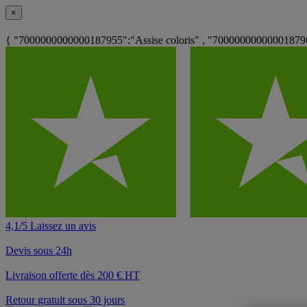
×
{ "7000000000000187955":"Assise coloris" , "7000000000000187962
4,1/5 Laissez un avis
Devis sous 24h
Livraison offerte dès 200 € HT
Retour gratuit sous 30 jours