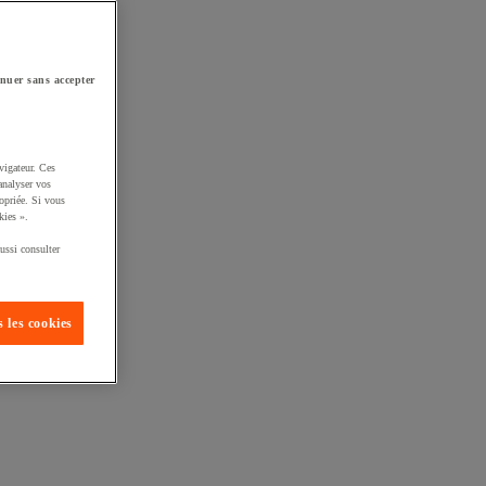
nuer sans accepter
vigateur. Ces
analyser vos
opriée. Si vous
kies ».
ussi consulter
 les cookies