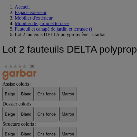
Accueil
Espace extérieur
Mobilier d'extérieur
Mobilier de jardin et terrasse
Fauteuil et canapé de jardin et terrasse
()
Lot 2 fauteuils DELTA polypropylène - Garbar
Lot 2 fauteuils DELTA polypro
(0)
Assise coloris :
Beige
Blanc
Gris foncé
Marron
Dossier coloris :
Beige
Blanc
Gris foncé
Marron
Structure coloris :
Beige
Blanc
Gris foncé
Marron