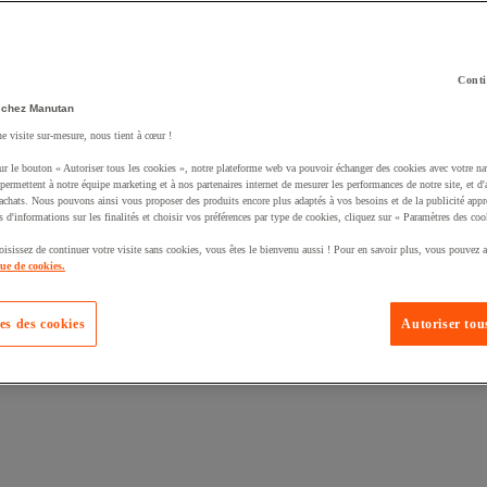
Conti
 chez Manutan
ne visite sur-mesure, nous tient à cœur !
uté un produit à votre panier :
ur le bouton « Autoriser tous les cookies », notre plateforme web va pouvoir échanger des cookies avec votre na
permettent à notre équipe marketing et à nos partenaires internet de mesurer les performances de notre site, et d'
'achats. Nous pouvons ainsi vous proposer des produits encore plus adaptés à vos besoins et de la publicité appr
s d'informations sur les finalités et choisir vos préférences par type de cookies, cliquez sur « Paramètres des coo
oisissez de continuer votre visite sans cookies, vous êtes le bienvenu aussi ! Pour en savoir plus, vous pouvez a
que de cookies.
es des cookies
Autoriser tous