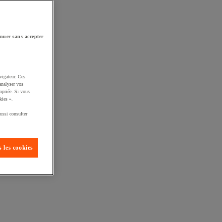
nuer sans accepter
vigateur. Ces
analyser vos
opriée. Si vous
kies ».
ussi consulter
 les cookies