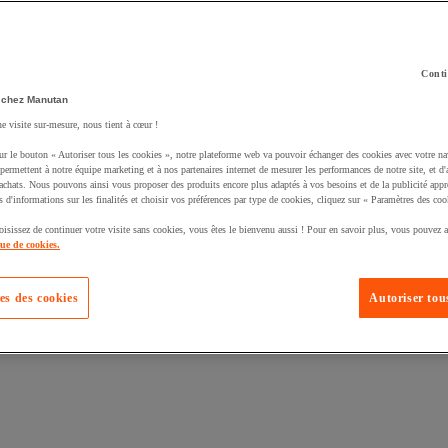
Conti
 chez Manutan
ne visite sur-mesure, nous tient à cœur !
uté un produit à votre panier :
ur le bouton « Autoriser tous les cookies », notre plateforme web va pouvoir échanger des cookies avec votre na
permettent à notre équipe marketing et à nos partenaires internet de mesurer les performances de notre site, et d'
'achats. Nous pouvons ainsi vous proposer des produits encore plus adaptés à vos besoins et de la publicité appr
s d'informations sur les finalités et choisir vos préférences par type de cookies, cliquez sur « Paramètres des coo
oisissez de continuer votre visite sans cookies, vous êtes le bienvenu aussi ! Pour en savoir plus, vous pouvez a
que de cookies.
es des cookies
Autoriser tous