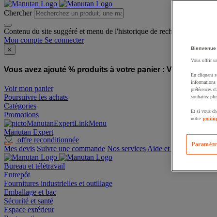
Chercher
Contenu du site suggéré et menu de l'historique de recherche
Mon compte
Se connecter
Bienvenue
×
Vous offrir u
Vous avez ajouté % produits à votre panier :
Vous avez ajo
En cliquant s
informations 
Voir mon panier
préférences d
Poursuivre les achats
souhaitez plu
Catégories
Et si vous ch
Promotions
notre
politi
Manutan Expert
offre reconditionnée
Paramètr
Mes devis
Suivre une commande
Nos services
Aide et contact
Bureau et télétravail
Entrepôt
Fournitures industrielles et outillage
Emballage et bac
Sécurité et santé
Espace extérieur