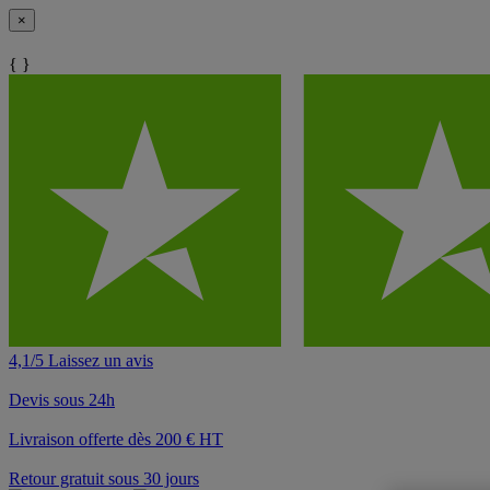
×
{ }
4,1/5 Laissez un avis
Devis sous 24h
Livraison offerte dès 200 € HT
Retour gratuit sous 30 jours