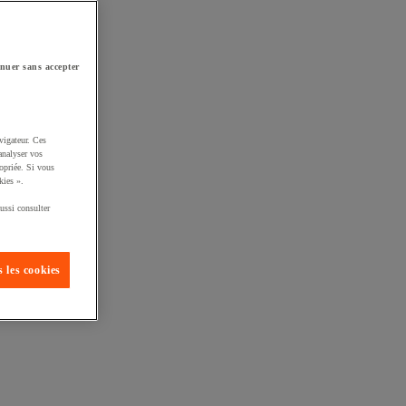
nuer sans accepter
vigateur. Ces
analyser vos
opriée. Si vous
kies ».
ussi consulter
 les cookies