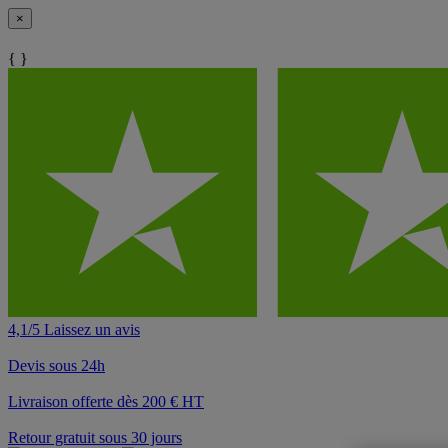
×
{ }
4,1/5 Laissez un avis
Devis sous 24h
Livraison offerte dès 200 € HT
Retour gratuit sous 30 jours