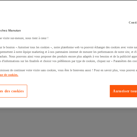
Conti
 chez Manutan
ne visite sur-mesure, nous tient à cœur !
uté un produit à votre panier :
ur le bouton « Autoriser tous les cookies », notre plateforme web va pouvoir échanger des cookies avec votre na
permettent à notre équipe marketing et à nos partenaires internet de mesurer les performances de notre site, et d'
'achats. Nous pouvons ainsi vous proposer des produits encore plus adaptés à vos besoins et de la publicité appr
s d'informations sur les finalités et choisir vos préférences par type de cookies, cliquez sur « Paramètres des coo
oisissez de continuer votre visite sans cookies, vous êtes le bienvenu aussi ! Pour en savoir plus, vous pouvez a
que de cookies.
es des cookies
Autoriser tous