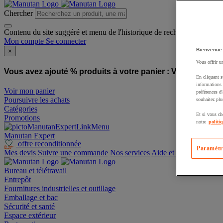
Chercher
Contenu du site suggéré et menu de l'historique de recherche
Mon compte
Se connecter
Bienvenue
×
Vous offrir u
Vous avez ajouté % produits à votre panier :
Vous avez ajo
En cliquant s
informations 
Voir mon panier
préférences d
Poursuivre les achats
souhaitez plu
Catégories
Et si vous ch
Promotions
notre
politi
Manutan Expert
offre reconditionnée
Paramètr
Mes devis
Suivre une commande
Nos services
Aide et contact
Bureau et télétravail
Entrepôt
Fournitures industrielles et outillage
Emballage et bac
Sécurité et santé
Espace extérieur