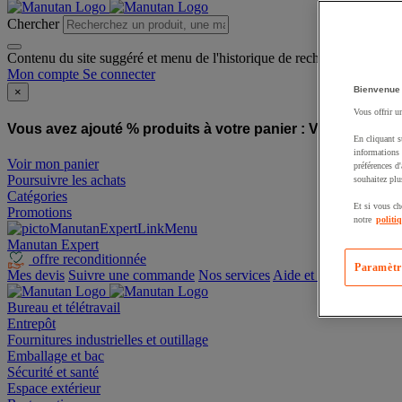
Chercher
Contenu du site suggéré et menu de l'historique de recherche
Mon compte
Se connecter
Bienvenue
×
Vous offrir u
Vous avez ajouté % produits à votre panier :
Vous avez ajo
En cliquant s
informations 
Voir mon panier
préférences d
Poursuivre les achats
souhaitez plu
Catégories
Et si vous ch
Promotions
notre
politi
Manutan Expert
offre reconditionnée
Paramètr
Mes devis
Suivre une commande
Nos services
Aide et contact
Bureau et télétravail
Entrepôt
Fournitures industrielles et outillage
Emballage et bac
Sécurité et santé
Espace extérieur