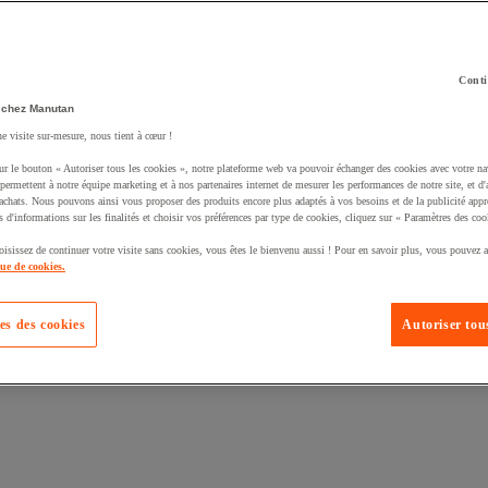
Conti
 chez Manutan
ne visite sur-mesure, nous tient à cœur !
uté un produit à votre panier :
ur le bouton « Autoriser tous les cookies », notre plateforme web va pouvoir échanger des cookies avec votre na
permettent à notre équipe marketing et à nos partenaires internet de mesurer les performances de notre site, et d'
'achats. Nous pouvons ainsi vous proposer des produits encore plus adaptés à vos besoins et de la publicité appr
s d'informations sur les finalités et choisir vos préférences par type de cookies, cliquez sur « Paramètres des coo
oisissez de continuer votre visite sans cookies, vous êtes le bienvenu aussi ! Pour en savoir plus, vous pouvez a
que de cookies.
es des cookies
Autoriser tous