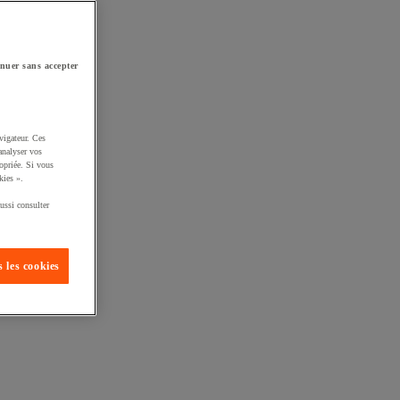
nuer sans accepter
vigateur. Ces
analyser vos
opriée. Si vous
kies ».
ussi consulter
 les cookies