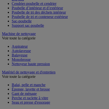
Cendrier-poubelle et cendrier
Poubelle d’intérieur et d’extérieur
Poubelle de tri des déchets intérieur
Poubelle de tri et conteneur extérieur
Sac-poubelle
Support sac-poubelle
Machine de nettoyage
Voir toute la catégorie
Aspirateur
Autolaveuse
Balayeuse
Monobrosse
Nettoyeur haute pression
Matériel de nettoyage et d'entretien
Voir toute la catégorie
Balai, pelle et manche
Éponge, lavette et brosse
Gant de ménage
Perche et raclette à vitre
Seau et presse d'essorage