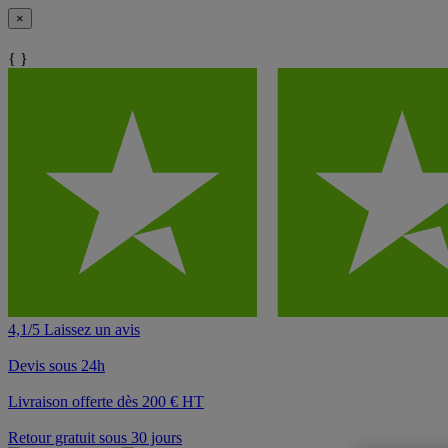
×
{ }
4,1/5 Laissez un avis
Devis sous 24h
Livraison offerte dès 200 € HT
Retour gratuit sous 30 jours