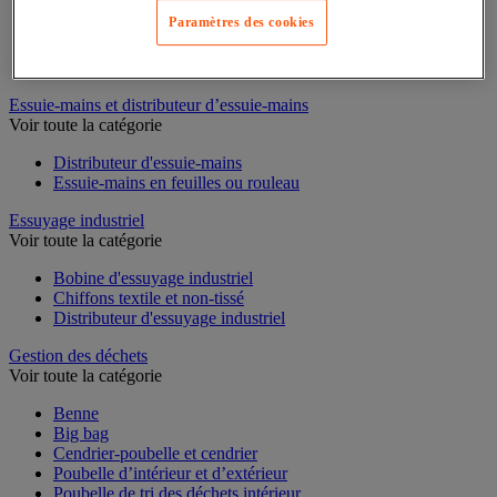
Paramètres des cookies
Cloison et cabine pour sanitaires
Équipement douche
Équipement salle de bain
Équipement sanitaires
Essuie-mains et distributeur d’essuie-mains
Voir toute la catégorie
Distributeur d'essuie-mains
Essuie-mains en feuilles ou rouleau
Essuyage industriel
Voir toute la catégorie
Bobine d'essuyage industriel
Chiffons textile et non-tissé
Distributeur d'essuyage industriel
Gestion des déchets
Voir toute la catégorie
Benne
Big bag
Cendrier-poubelle et cendrier
Poubelle d’intérieur et d’extérieur