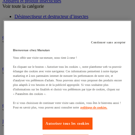
Sports et loisirs
Appareil et produit insecticides
Voir toute la catégorie
Désinsectiseur et destructeur d’insectes
Insecticide pour insectes rampants
Insecticide pour insectes volants
Chariot à linge et armoire à linge
Continuer sans accepter
Voir toute la catégorie
Bienvenue chez Manutan
Chariot à linge
Vous offrir une visite sur-mesure, nous tient à cœur !
Sac à linge et accessoires
En cliquant sur le bouton « Autoriser tous les cookies », notre plateforme web va pouvoir
échanger des cookies avec votre navigateur. Ces informations permettent à notre équipe
Chariot de nettoyage
marketing et à nos partenaires internet de mesurer les performances de notre site, et
Voir toute la catégorie
d'analyser vos préférences d'achats. Nous pouvons ainsi vous proposer des produits encore
plus adaptés à vos besoins et de la publicité appropriée. Si vous souhaitez plus
Accessoires pour chariot de nettoyage
d'informations sur les finalités et choisir vos préférences par type de cookies, cliquez sur
« Paramètres des cookies ».
Chariot de lavage
Chariot de ménage
Et si vous choisissez de continuer votre visite sans cookies, vous êtes le bienvenu aussi !
Pour en savoir plus, vous pouvez aussi consulter notre
politique de cookies.
Cireuse à chaussures
Voir toute la catégorie
Autoriser tous les cookies
Équipement sanitaires, douche et salle de bain
Voir toute la catégorie