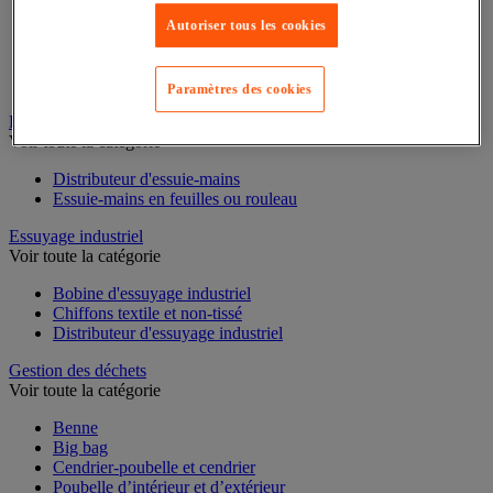
Cloison et cabine pour sanitaires
Autoriser tous les cookies
Équipement douche
Équipement salle de bain
Équipement sanitaires
Paramètres des cookies
Essuie-mains et distributeur d’essuie-mains
Voir toute la catégorie
Distributeur d'essuie-mains
Essuie-mains en feuilles ou rouleau
Essuyage industriel
Voir toute la catégorie
Bobine d'essuyage industriel
Chiffons textile et non-tissé
Distributeur d'essuyage industriel
Gestion des déchets
Voir toute la catégorie
Benne
Big bag
Cendrier-poubelle et cendrier
Poubelle d’intérieur et d’extérieur