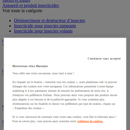
Sports et loisirs
Appareil et produit insecticides
Voir toute la catégorie
Désinsectiseur et destructeur d’insectes
Insecticide pour insectes rampants
Insecticide pour insectes volants
Chariot à linge et armoire à linge
Voir toute la catégorie
Chariot à linge
Continuer sans accepter
Sac à linge et accessoires
Bienvenue chez Manutan
Chariot de nettoyage
Vous offrir une visite sur-mesure, nous tient à cœur !
Voir toute la catégorie
En cliquant sur le bouton « Autoriser tous les cookies », notre plateforme web va pouvoir
Accessoires pour chariot de nettoyage
échanger des cookies avec votre navigateur. Ces informations permettent à notre équipe
Chariot de lavage
marketing et à nos partenaires internet de mesurer les performances de notre site, et
d'analyser vos préférences d'achats. Nous pouvons ainsi vous proposer des produits encore
Chariot de ménage
plus adaptés à vos besoins et de la publicité appropriée. Si vous souhaitez plus
d'informations sur les finalités et choisir vos préférences par type de cookies, cliquez sur
Cireuse à chaussures
« Paramètres des cookies ».
Voir toute la catégorie
Et si vous choisissez de continuer votre visite sans cookies, vous êtes le bienvenu aussi !
Équipement sanitaires, douche et salle de bain
Pour en savoir plus, vous pouvez aussi consulter notre
politique de cookies.
Voir toute la catégorie