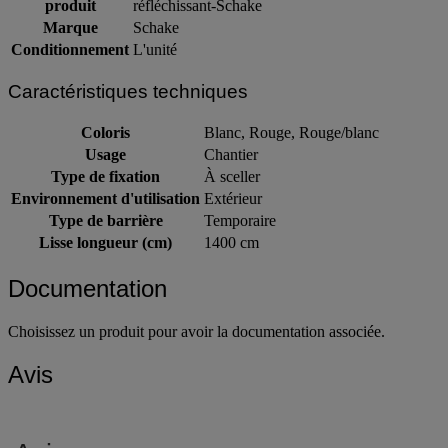
Intitulé du
Poteau dissuasion amovible blocage triangulaire
produit
réfléchissant-Schake
Marque
Schake
Conditionnement
L'unité
Caractéristiques techniques
Coloris
Blanc, Rouge, Rouge/blanc
Usage
Chantier
Type de fixation
À sceller
Environnement d'utilisation
Extérieur
Type de barrière
Temporaire
Lisse longueur (cm)
1400 cm
Documentation
Choisissez un produit pour avoir la documentation associée.
Avis