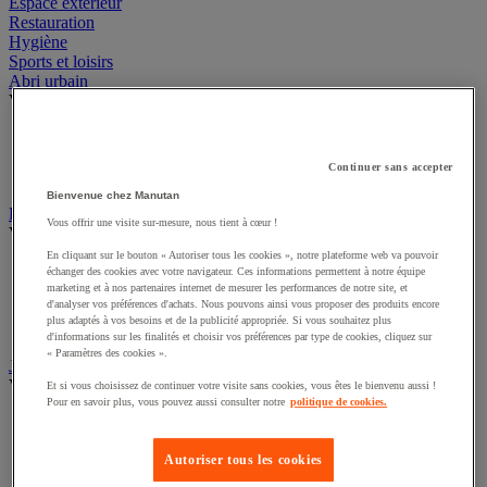
Sécurité et santé
Espace extérieur
Restauration
Hygiène
Sports et loisirs
Abri urbain
Voir toute la catégorie
Abri deux roues et multi-usages
Continuer sans accepter
Abri fumeur
Abri polyvalent toile
Bienvenue chez Manutan
Vous offrir une visite sur-mesure, nous tient à cœur !
Drapeau
Voir toute la catégorie
En cliquant sur le bouton « Autoriser tous les cookies », notre plateforme web va pouvoir
échanger des cookies avec votre navigateur. Ces informations permettent à notre équipe
Drapeau officiel
marketing et à nos partenaires internet de mesurer les performances de notre site, et
Drapeau publicitaire
d'analyser vos préférences d'achats. Nous pouvons ainsi vous proposer des produits encore
plus adaptés à vos besoins et de la publicité appropriée. Si vous souhaitez plus
Manche à air
d'informations sur les finalités et choisir vos préférences par type de cookies, cliquez sur
Mât
« Paramètres des cookies ».
Jardin
Et si vous choisissez de continuer votre visite sans cookies, vous êtes le bienvenu aussi !
Voir toute la catégorie
Pour en savoir plus, vous pouvez aussi consulter notre
politique de cookies.
Arrosage
Grillage, canisse et palissade
Autoriser tous les cookies
Jardinière et potager