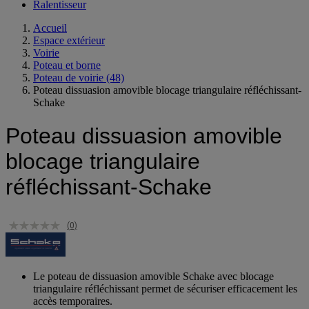
Protège-câble extérieur
Ralentisseur
Accueil
Espace extérieur
Voirie
Poteau et borne
Poteau de voirie
(48)
Poteau dissuasion amovible blocage triangulaire réfléchissant-
Schake
Poteau dissuasion amovible
blocage triangulaire
réfléchissant-Schake
(0)
Le poteau de dissuasion amovible Schake avec blocage
triangulaire réfléchissant permet de sécuriser efficacement les