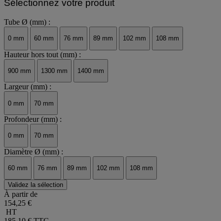
Sélectionnez votre produit
Tube Ø (mm) :
0 mm
60 mm
76 mm
89 mm
102 mm
108 mm
Hauteur hors tout (mm) :
900 mm
1300 mm
1400 mm
Largeur (mm) :
0 mm
70 mm
Profondeur (mm) :
0 mm
70 mm
Diamètre Ø (mm) :
60 mm
76 mm
89 mm
102 mm
108 mm
Validez la sélection
À partir de
154,25 €
HT