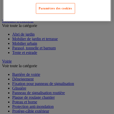
Outillage à main de jardin
Outillage motorisé de jardin
Paramètres des cookies
Panneau solaire
Pompe et récupérateur eau de pluie
Mobilier d'extérieur
Voir toute la catégorie
Abri de jardin
Mobilier de jardin et terrasse
Mobilier urbain
Parasol, tonnelle et barnum
Tente et estrade
Voirie
Voir toute la catégorie
Barrière de voirie
Déneigement
Fixation pour panneau de signalisation
Glissière
Panneau de signalisation routière
Plaque de roulage chantier
Poteau et borne
Protection anti-inondation