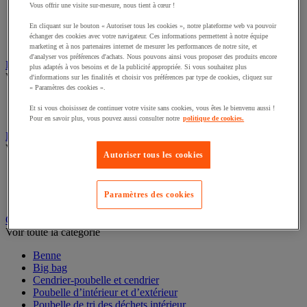
Vous offrir une visite sur-mesure, nous tient à cœur !
Cloison et cabine pour sanitaires
En cliquant sur le bouton « Autoriser tous les cookies », notre plateforme web va pouvoir
Équipement douche
échanger des cookies avec votre navigateur. Ces informations permettent à notre équipe
Équipement salle de bain
marketing et à nos partenaires internet de mesurer les performances de notre site, et
Équipement sanitaires
d'analyser vos préférences d'achats. Nous pouvons ainsi vous proposer des produits encore
plus adaptés à vos besoins et de la publicité appropriée. Si vous souhaitez plus
Essuie-mains et distributeur d’essuie-mains
d'informations sur les finalités et choisir vos préférences par type de cookies, cliquez sur
Voir toute la catégorie
« Paramètres des cookies ».
Et si vous choisissez de continuer votre visite sans cookies, vous êtes le bienvenu aussi !
Distributeur d'essuie-mains
Pour en savoir plus, vous pouvez aussi consulter notre
politique de cookies.
Essuie-mains en feuilles ou rouleau
Essuyage industriel
Autoriser tous les cookies
Voir toute la catégorie
Bobine d'essuyage industriel
Chiffons textile et non-tissé
Paramètres des cookies
Distributeur d'essuyage industriel
Gestion des déchets
Voir toute la catégorie
Benne
Big bag
Cendrier-poubelle et cendrier
Poubelle d’intérieur et d’extérieur