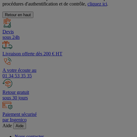
Nos avis sont authentiques et fiables. Pour en savoir plus sur les
procédures d'authentification et de contrôle,
cliquez ici
.
Retour en haut
Devis
sous 24h
Livraison offerte dès 200 € HT
A votre écoute au
01 34 53 35 35
Retour gratuit
sous 30 jours
Paiement sécurisé
par Ingenico
Aide
Aide