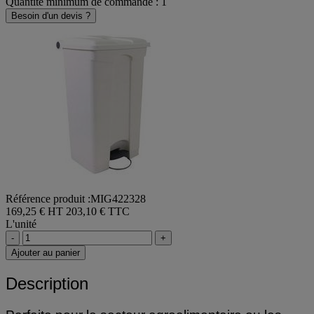
Quantité minimum de commande : 1
Besoin d'un devis ?
Référence produit :MIG422328
169,25 € HT
203,10 € TTC
L'unité
-
+
Ajouter au panier
Description