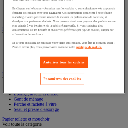
Poubelle de tri des déchets intérieur
Poubelle de tri et conteneur extérieur
En cliquant sur le bouton « Autoriser tous les cookies », notre plateforme web va pouvoir
échanger des cookies avec votre navigateur. Ces informations permettent à notre équipe
Sac-poubelle
marketing et à nos partenaires internet de mesurer les performances de notre site, et
Support sac-poubelle
d'analyser vos préférences d'achats. Nous pouvons ainsi vous proposer des produits encore
plus adaptés à vos besoins et de la publicité appropriée. Si vous souhaitez plus
Machine de nettoyage
d'informations sur les finalités et choisir vos préférences par type de cookies, cliquez sur
Voir toute la catégorie
« Paramètres des cookies ».
Aspirateur
Et si vous choisissez de continuer votre visite sans cookies, vous êtes le bienvenu aussi !
Pour en savoir plus, vous pouvez aussi consulter notre
politique de cookies.
Autolaveuse
Balayeuse
Monobrosse
Autoriser tous les cookies
Nettoyeur haute pression
Matériel de nettoyage et d'entretien
Voir toute la catégorie
Paramètres des cookies
Balai, pelle et manche
Éponge, lavette et brosse
Gant de ménage
Perche et raclette à vitre
Seau et presse d'essorage
Papier toilette et mouchoir
Voir toute la catégorie