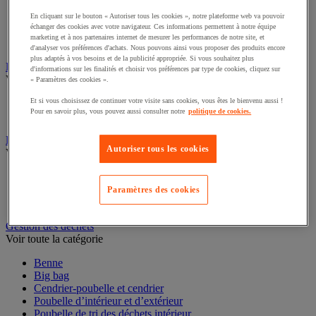
Cloison et cabine pour sanitaires
En cliquant sur le bouton « Autoriser tous les cookies », notre plateforme web va pouvoir
échanger des cookies avec votre navigateur. Ces informations permettent à notre équipe
Équipement douche
marketing et à nos partenaires internet de mesurer les performances de notre site, et
Équipement salle de bain
d'analyser vos préférences d'achats. Nous pouvons ainsi vous proposer des produits encore
Équipement sanitaires
plus adaptés à vos besoins et de la publicité appropriée. Si vous souhaitez plus
d'informations sur les finalités et choisir vos préférences par type de cookies, cliquez sur
Essuie-mains et distributeur d’essuie-mains
« Paramètres des cookies ».
Voir toute la catégorie
Et si vous choisissez de continuer votre visite sans cookies, vous êtes le bienvenu aussi !
Pour en savoir plus, vous pouvez aussi consulter notre
politique de cookies.
Distributeur d'essuie-mains
Essuie-mains en feuilles ou rouleau
Autoriser tous les cookies
Essuyage industriel
Voir toute la catégorie
Bobine d'essuyage industriel
Paramètres des cookies
Chiffons textile et non-tissé
Distributeur d'essuyage industriel
Gestion des déchets
Voir toute la catégorie
Benne
Big bag
Cendrier-poubelle et cendrier
Poubelle d’intérieur et d’extérieur