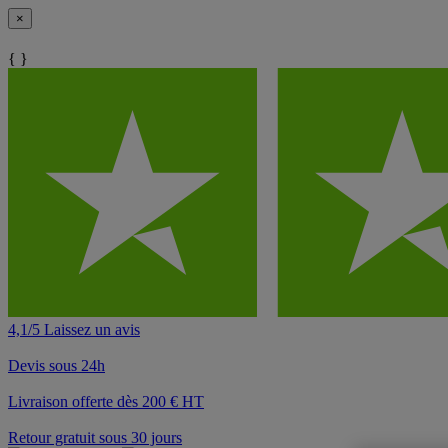
×
{ }
4,1/5 Laissez un avis
Devis sous 24h
Livraison offerte dès 200 € HT
Retour gratuit sous 30 jours