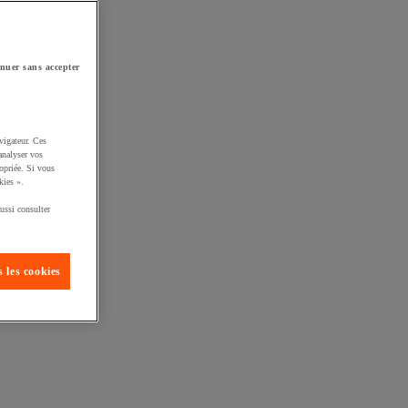
nuer sans accepter
vigateur. Ces
analyser vos
opriée. Si vous
kies ».
ussi consulter
 les cookies