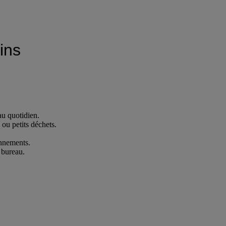
ins
au quotidien.
 ou petits déchets.
onnements.
 bureau.