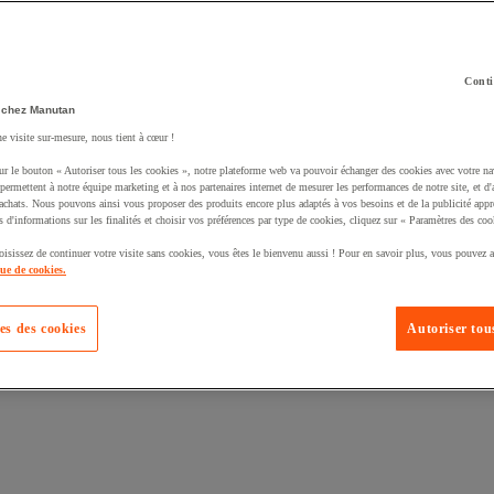
Conti
 chez Manutan
ne visite sur-mesure, nous tient à cœur !
uté un produit à votre panier :
ur le bouton « Autoriser tous les cookies », notre plateforme web va pouvoir échanger des cookies avec votre na
permettent à notre équipe marketing et à nos partenaires internet de mesurer les performances de notre site, et d'
'achats. Nous pouvons ainsi vous proposer des produits encore plus adaptés à vos besoins et de la publicité appr
s d'informations sur les finalités et choisir vos préférences par type de cookies, cliquez sur « Paramètres des coo
oisissez de continuer votre visite sans cookies, vous êtes le bienvenu aussi ! Pour en savoir plus, vous pouvez a
que de cookies.
es des cookies
Autoriser tous