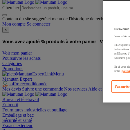
Chercher
Contenu du site suggéré et menu de l'historique de recherche
Mon compte
Se connecter
Bienvenue
×
Vous offrir u
Vous avez ajouté % produits à votre panier :
Vous avez ajo
En cliquant s
informations 
Voir mon panier
préférences d
Poursuivre les achats
souhaitez plu
Catégories
Et si vous ch
Promotions
notre
politi
Manutan Expert
offre reconditionnée
Paramètr
Mes devis
Suivre une commande
Nos services
Aide et contact
Bureau et télétravail
Entrepôt
Fournitures industrielles et outillage
Emballage et bac
Sécurité et santé
Espace extérieur