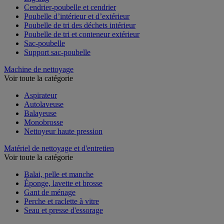
Cendrier-poubelle et cendrier
Poubelle d’intérieur et d’extérieur
Poubelle de tri des déchets intérieur
Poubelle de tri et conteneur extérieur
Sac-poubelle
Support sac-poubelle
Machine de nettoyage
Voir toute la catégorie
Aspirateur
Autolaveuse
Balayeuse
Monobrosse
Nettoyeur haute pression
Matériel de nettoyage et d'entretien
Voir toute la catégorie
Balai, pelle et manche
Éponge, lavette et brosse
Gant de ménage
Perche et raclette à vitre
Seau et presse d'essorage