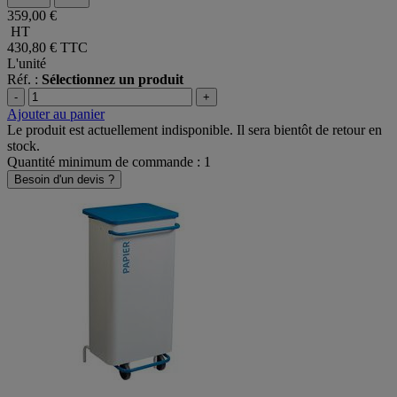
Blanc
Gris
359,00 €
HT
430,80 €
TTC
L'unité
Réf. :
Sélectionnez un produit
-
+
Ajouter au panier
Le produit est actuellement indisponible. Il sera bientôt de retour en
stock.
Quantité minimum de commande : 1
Besoin d'un devis ?