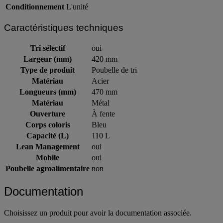
Marque
Rossignol Pro
Conditionnement
L'unité
Caractéristiques techniques
Tri sélectif
oui
Largeur (mm)
420 mm
Type de produit
Poubelle de tri
Matériau
Acier
Longueurs (mm)
470 mm
Matériau
Métal
Ouverture
À fente
Corps coloris
Bleu
Capacité (L)
110 L
Lean Management
oui
Mobile
oui
Poubelle agroalimentaire
non
Documentation
Choisissez un produit pour avoir la documentation associée.