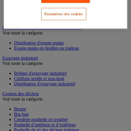
Cloison et cabine pour sanitaires
Équipement douche
Paramètres des cookies
Équipement salle de bain
Équipement sanitaires
Essuie-mains et distributeur d’essuie-mains
Voir toute la catégorie
Distributeur d'essuie-mains
Essuie-mains en feuilles ou rouleau
Essuyage industriel
Voir toute la catégorie
Bobine d'essuyage industriel
Chiffons textile et non-tissé
Distributeur d'essuyage industriel
Gestion des déchets
Voir toute la catégorie
Benne
Big bag
Cendrier-poubelle et cendrier
Poubelle d’intérieur et d’extérieur