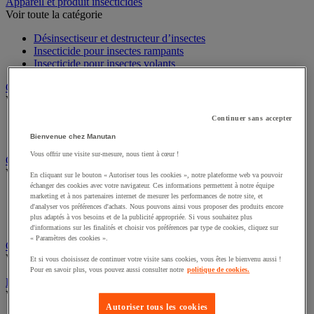
Sports et loisirs
Appareil et produit insecticides
Voir toute la catégorie
Désinsectiseur et destructeur d’insectes
Insecticide pour insectes rampants
Insecticide pour insectes volants
Chariot à linge et armoire à linge
Voir toute la catégorie
Continuer sans accepter
Chariot à linge
Bienvenue chez Manutan
Sac à linge et accessoires
Vous offrir une visite sur-mesure, nous tient à cœur !
Chariot de nettoyage
En cliquant sur le bouton « Autoriser tous les cookies », notre plateforme web va pouvoir
Voir toute la catégorie
échanger des cookies avec votre navigateur. Ces informations permettent à notre équipe
marketing et à nos partenaires internet de mesurer les performances de notre site, et
Accessoires pour chariot de nettoyage
d'analyser vos préférences d'achats. Nous pouvons ainsi vous proposer des produits encore
plus adaptés à vos besoins et de la publicité appropriée. Si vous souhaitez plus
Chariot de lavage
d'informations sur les finalités et choisir vos préférences par type de cookies, cliquez sur
Chariot de ménage
« Paramètres des cookies ».
Cireuse à chaussures
Et si vous choisissez de continuer votre visite sans cookies, vous êtes le bienvenu aussi !
Voir toute la catégorie
Pour en savoir plus, vous pouvez aussi consulter notre
politique de cookies.
Équipement sanitaires, douche et salle de bain
Voir toute la catégorie
Autoriser tous les cookies