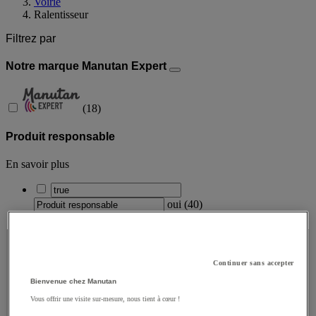
Voirie
Ralentisseur
Filtrez par
Notre marque Manutan Expert
(
18
)
Produit responsable
En savoir plus
oui
(
40
)
Origine produit
Origine produit
Continuer sans accepter
Bienvenue chez Manutan
Vous offrir une visite sur-mesure, nous tient à cœur !
Valeur facette
Fabriqué en Allemagne
(
5
)
Fabriqué