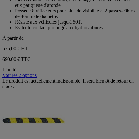
1
eux par queue d'aronde.
avis
Possède 8 réflecteurs pour plus de visibilité et 2 passes-câbles
de 40mm de diamètre.
Résiste aux véhicules jusqu'à 50T.
Eviter le contact prolongé aux hydrocarbures.
À partir de
575,00 €
HT
690,00 € TTC
L'unité
Voir les 2 options
Le produit est actuellement indisponible. Il sera bientôt de retour en
stock.