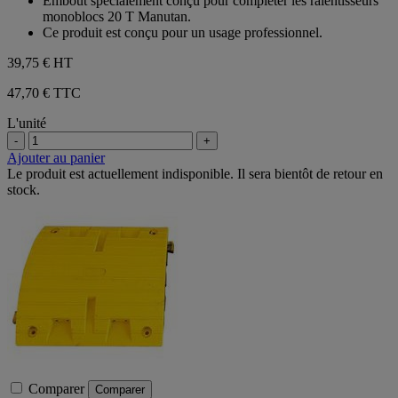
Embout spécialement conçu pour compléter les ralentisseurs
étoiles.
monoblocs 20 T Manutan.
Ce produit est conçu pour un usage professionnel.
39,75 €
HT
47,70 € TTC
L'unité
-
+
Ajouter au panier
Le produit est actuellement indisponible. Il sera bientôt de retour en
stock.
Comparer
Comparer