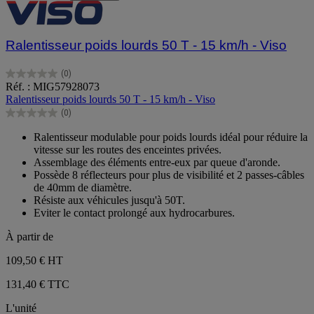
Ralentisseur poids lourds 50 T - 15 km/h - Viso
(0)
0.0
Réf. : MIG57928073
sur
Ralentisseur poids lourds 50 T - 15 km/h - Viso
5
(0)
étoiles.
0.0
sur
Ralentisseur modulable pour poids lourds idéal pour réduire la
5
vitesse sur les routes des enceintes privées.
étoiles.
Assemblage des éléments entre-eux par queue d'aronde.
Possède 8 réflecteurs pour plus de visibilité et 2 passes-câbles
de 40mm de diamètre.
Résiste aux véhicules jusqu'à 50T.
Eviter le contact prolongé aux hydrocarbures.
À partir de
109,50 €
HT
131,40 € TTC
L'unité