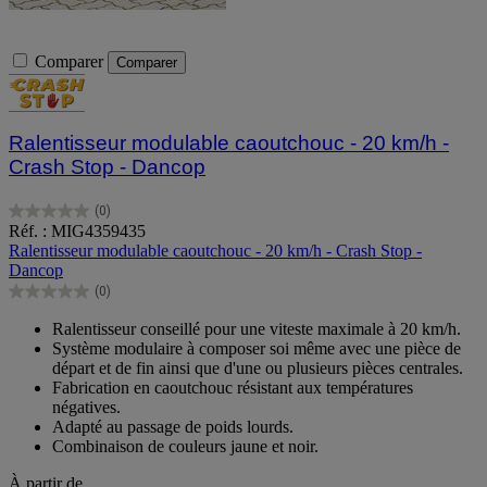
Comparer
Comparer
Ralentisseur modulable caoutchouc - 20 km/h -
Crash Stop - Dancop
(0)
0.0
Réf. : MIG4359435
sur
Ralentisseur modulable caoutchouc - 20 km/h - Crash Stop -
5
Dancop
étoiles.
(0)
0.0
sur
Ralentisseur conseillé pour une viteste maximale à 20 km/h.
5
Système modulaire à composer soi même avec une pièce de
étoiles.
départ et de fin ainsi que d'une ou plusieurs pièces centrales.
Fabrication en caoutchouc résistant aux températures
négatives.
Adapté au passage de poids lourds.
Combinaison de couleurs jaune et noir.
À partir de