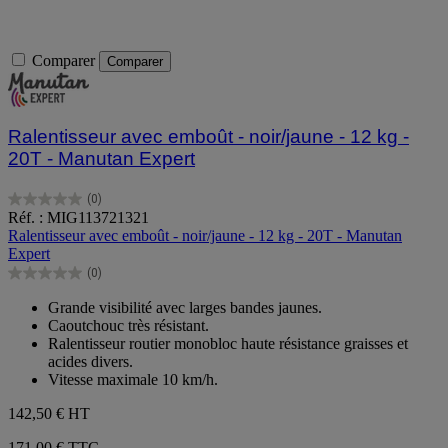
Comparer
Comparer
Ralentisseur avec emboût - noir/jaune - 12 kg -
20T - Manutan Expert
(0)
0.0
Réf. : MIG113721321
sur
Ralentisseur avec emboût - noir/jaune - 12 kg - 20T - Manutan
5
Expert
étoiles.
(0)
0.0
sur
Grande visibilité avec larges bandes jaunes.
5
Caoutchouc très résistant.
étoiles.
Ralentisseur routier monobloc haute résistance graisses et
acides divers.
Vitesse maximale 10 km/h.
142,50 €
HT
171,00 € TTC