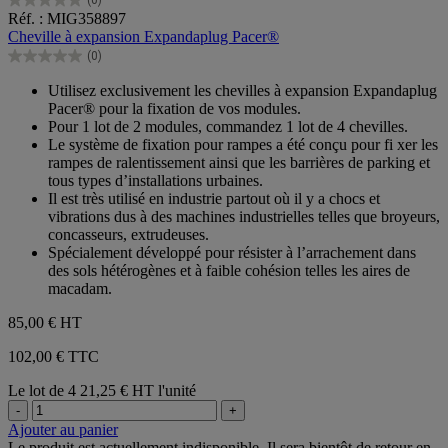
(0)
0.0
Réf. : MIG358897
sur
Cheville à expansion Expandaplug Pacer®
5
(0)
étoiles.
0.0
sur
Utilisez exclusivement les chevilles à expansion Expandaplug
5
Pacer® pour la fixation de vos modules.
étoiles.
Pour 1 lot de 2 modules, commandez 1 lot de 4 chevilles.
Le système de fixation pour rampes a été conçu pour fi xer les
rampes de ralentissement ainsi que les barrières de parking et
tous types d’installations urbaines.
Il est très utilisé en industrie partout où il y a chocs et
vibrations dus à des machines industrielles telles que broyeurs,
concasseurs, extrudeuses.
Spécialement développé pour résister à l’arrachement dans
des sols hétérogènes et à faible cohésion telles les aires de
macadam.
85,00 €
HT
102,00 € TTC
Le lot de 4
21,25 € HT l'unité
-
+
Ajouter au panier
Le produit est actuellement indisponible. Il sera bientôt de retour en