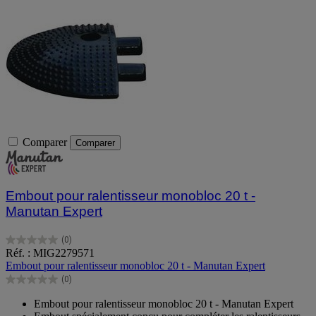
Comparer
Comparer
Embout pour ralentisseur monobloc 20 t -
Manutan Expert
(0)
0.0
Réf. : MIG2279571
sur
Embout pour ralentisseur monobloc 20 t - Manutan Expert
5
(0)
étoiles.
0.0
sur
Embout pour ralentisseur monobloc 20 t - Manutan Expert
5