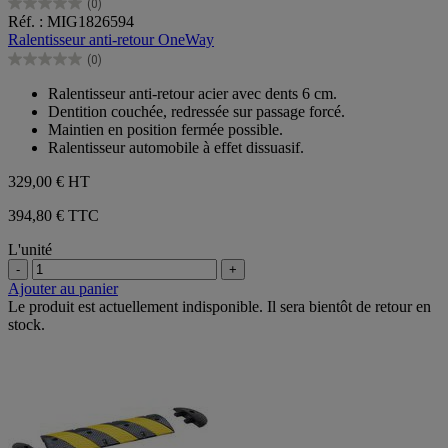
(0)
0.0
Réf. : MIG1826594
sur
Ralentisseur anti-retour OneWay
5
(0)
étoiles.
0.0
sur
Ralentisseur anti-retour acier avec dents 6 cm.
5
Dentition couchée, redressée sur passage forcé.
étoiles.
Maintien en position fermée possible.
Ralentisseur automobile à effet dissuasif.
329,00 €
HT
394,80 € TTC
L'unité
-
+
Ajouter au panier
Le produit est actuellement indisponible. Il sera bientôt de retour en
stock.