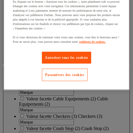
en Allemagne
(5)
En cliquant sur le bouton « Autoriser tous les cookies », notre plateforme web va pouvoir
échanger des cookies avec votre navigateur. Ces informations permettent à notre équipe
marketing et à nos partenaires internet de mesurer les performances de notre site, et
Valeur facette
Fabriqué au RU
(
3
)
Fabriqué au RU
d'analyser vos préférences d'achats. Nous pouvons ainsi vous proposer des produits encore
(3)
plus adaptés à vos besoins et de la publicité appropriée. Si vous souhaitez plus
d'informations sur les finalités et choisir vos préférences par type de cookies, cliquez sur
« Paramètres des cookies ».
Valeur facette
Fabriqué en UE
(
3
)
Fabriqué en UE
(3)
Et si vous choisissez de continuer votre visite sans cookies, vous êtes le bienvenu aussi !
Pour en savoir plus, vous pouvez aussi consulter notre
politique de cookies.
Valeur facette
Fabriqué en France
(
2
)
Fabriqué en
France
(2)
Autoriser tous les cookies
Marque
Paramètres des cookies
Marque
Valeur facette
Cable Equipements
(
2
)
Cable
Equipements
(2)
Valeur facette
Checkers
(
3
)
Checkers
(3)
Valeur facette
Crash Stop
(
2
)
Crash Stop
(2)