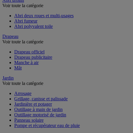
Abri urbain
Voir toute la catégorie
Abri deux roues et multi-usages
Abri fumeur
Abri polyvalent toile
Drapeau
Voir toute la catégorie
Drapeau officiel
Drapeau publicitaire
Manche à air
Mât
Jardin
Voir toute la catégorie
Arrosage
Grillage, canisse et palissade
Jardinière et potager
Outillage à main de jardin
Outillage motorisé de jardin
Panneau solaire
Pompe et récupérateur eau de pluie