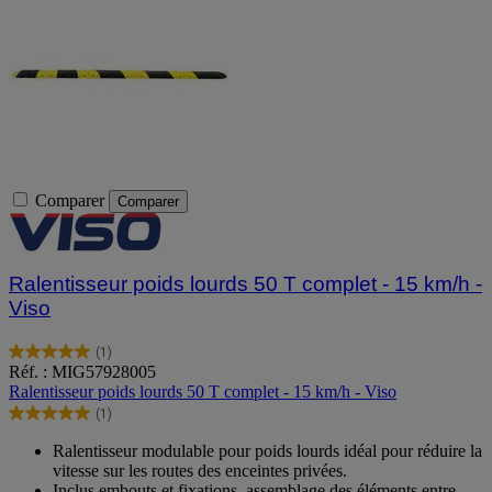
Comparer
Comparer
Ralentisseur poids lourds 50 T complet - 15 km/h -
Viso
(1)
5.0
Réf. : MIG57928005
sur
Ralentisseur poids lourds 50 T complet - 15 km/h - Viso
5
(1)
étoiles.
5.0
1
sur
Ralentisseur modulable pour poids lourds idéal pour réduire la
avis
5
vitesse sur les routes des enceintes privées.
étoiles.
Inclus embouts et fixations, assemblage des éléments entre-