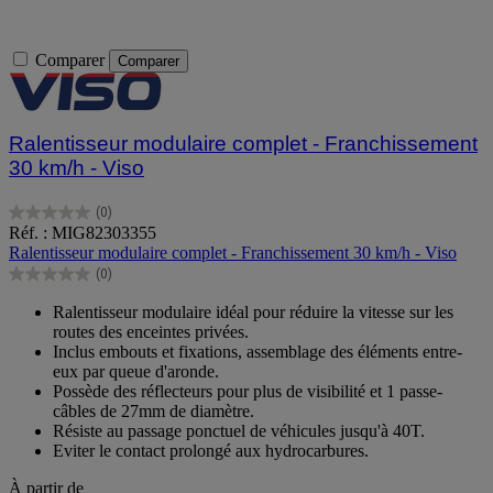
Comparer
Comparer
Ralentisseur modulaire complet - Franchissement
30 km/h - Viso
(0)
0.0
Réf. : MIG82303355
sur
Ralentisseur modulaire complet - Franchissement 30 km/h - Viso
5
(0)
étoiles.
0.0
sur
Ralentisseur modulaire idéal pour réduire la vitesse sur les
5
routes des enceintes privées.
étoiles.
Inclus embouts et fixations, assemblage des éléments entre-
eux par queue d'aronde.
Possède des réflecteurs pour plus de visibilité et 1 passe-
câbles de 27mm de diamètre.
Résiste au passage ponctuel de véhicules jusqu'à 40T.
Eviter le contact prolongé aux hydrocarbures.
À partir de