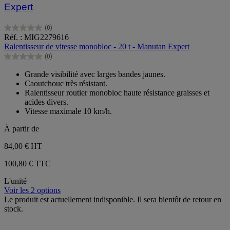
Expert
(0)
0.0
Réf. : MIG2279616
sur
Ralentisseur de vitesse monobloc - 20 t - Manutan Expert
5
(0)
étoiles.
0.0
sur
Grande visibilité avec larges bandes jaunes.
5
Caoutchouc très résistant.
étoiles.
Ralentisseur routier monobloc haute résistance graisses et
acides divers.
Vitesse maximale 10 km/h.
À partir de
84,00 €
HT
100,80 € TTC
L'unité
Voir les 2 options
Le produit est actuellement indisponible. Il sera bientôt de retour en
stock.