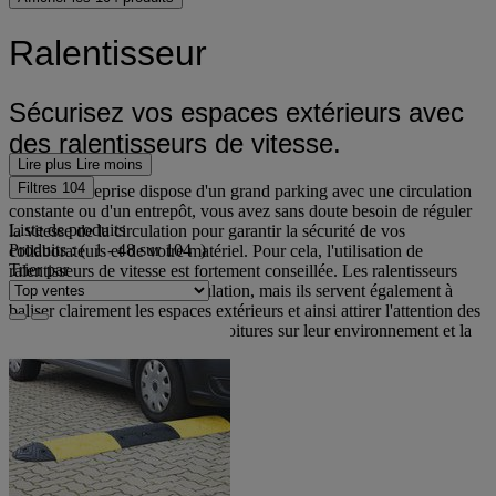
Ralentisseur
Sécurisez vos espaces extérieurs avec
des ralentisseurs de vitesse.
Lire plus
Lire moins
Filtres
104
Si votre entreprise dispose d'un grand parking avec une circulation
constante ou d'un entrepôt, vous avez sans doute besoin de réguler
Liste de produits
la vitesse de la circulation pour garantir la sécurité de vos
Produits :
( 1 - 48 sur 104 )
collaborateurs et de votre matériel. Pour cela, l'utilisation de
Trier par
ralentisseurs de vitesse est fortement conseillée. Les ralentisseurs
permettent de ralentir la circulation, mais ils servent également à
baliser clairement les espaces extérieurs et ainsi attirer l'attention des
conducteurs de camions et de voitures sur leur environnement et la
sécurité de tous.