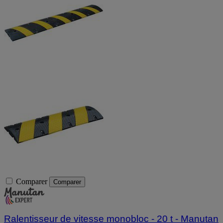
Comparer
Comparer
Ralentisseur de vitesse monobloc - 20 t - Manutan