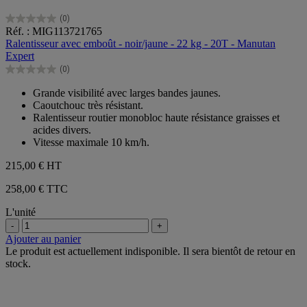
(0)
0.0
Réf. : MIG113721765
sur
Ralentisseur avec emboût - noir/jaune - 22 kg - 20T - Manutan
5
Expert
étoiles.
(0)
0.0
sur
Grande visibilité avec larges bandes jaunes.
5
Caoutchouc très résistant.
étoiles.
Ralentisseur routier monobloc haute résistance graisses et
acides divers.
Vitesse maximale 10 km/h.
215,00 €
HT
258,00 € TTC
L'unité
-
+
Ajouter au panier
Le produit est actuellement indisponible. Il sera bientôt de retour en
stock.