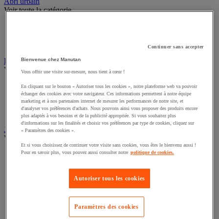
Sports et loisirs
Abri urbain
Voir toute la catégorie
Abri deux roues et multi-usages
Abri fumeur
Continuer sans accepter
Abri polyvalent toile
Bienvenue chez Manutan
Drapeau
Vous offrir une visite sur-mesure, nous tient à cœur !
Voir toute la catégorie
En cliquant sur le bouton « Autoriser tous les cookies », notre plateforme web va pouvoir
Drapeau officiel
échanger des cookies avec votre navigateur. Ces informations permettent à notre équipe
marketing et à nos partenaires internet de mesurer les performances de notre site, et
Drapeau publicitaire
d'analyser vos préférences d'achats. Nous pouvons ainsi vous proposer des produits encore
Manche à air
plus adaptés à vos besoins et de la publicité appropriée. Si vous souhaitez plus
Mât
d'informations sur les finalités et choisir vos préférences par type de cookies, cliquez sur
« Paramètres des cookies ».
Jardin
Voir toute la catégorie
Et si vous choisissez de continuer votre visite sans cookies, vous êtes le bienvenu aussi !
Pour en savoir plus, vous pouvez aussi consulter notre
politique de cookies.
Arrosage
Grillage, canisse et palissade
Autoriser tous les cookies
Jardinière et potager
Outillage à main de jardin
Outillage motorisé de jardin
Panneau solaire
Paramètres des cookies
Pompe et récupérateur eau de pluie