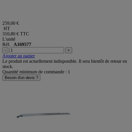
259,00 €
HT
310,80 €
TTC
L'unité
Réf.
A169577
-
+
Ajouter au panier
Le produit est actuellement indisponible. Il sera bientôt de retour en
stock.
Quantité minimum de commande : 1
Besoin d'un devis ?