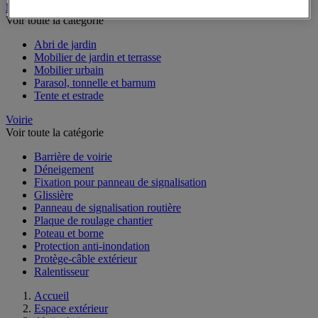
Mobilier d'extérieur
Voir toute la catégorie
Abri de jardin
Mobilier de jardin et terrasse
Mobilier urbain
Parasol, tonnelle et barnum
Tente et estrade
Voirie
Voir toute la catégorie
Barrière de voirie
Déneigement
Fixation pour panneau de signalisation
Glissière
Panneau de signalisation routière
Plaque de roulage chantier
Poteau et borne
Protection anti-inondation
Protège-câble extérieur
Ralentisseur
Accueil