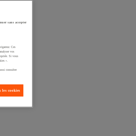
nuer sans accepter
vigateur. Ces
analyser vos
opriée. Si vous
kies ».
ussi consulter
 les cookies