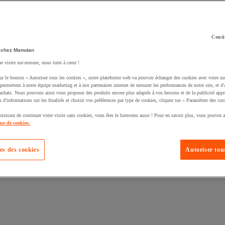
Conti
 chez Manutan
ne visite sur-mesure, nous tient à cœur !
uté un produit à votre panier :
ur le bouton « Autoriser tous les cookies », notre plateforme web va pouvoir échanger des cookies avec votre na
permettent à notre équipe marketing et à nos partenaires internet de mesurer les performances de notre site, et d'
'achats. Nous pouvons ainsi vous proposer des produits encore plus adaptés à vos besoins et de la publicité appr
s d'informations sur les finalités et choisir vos préférences par type de cookies, cliquez sur « Paramètres des coo
oisissez de continuer votre visite sans cookies, vous êtes le bienvenu aussi ! Pour en savoir plus, vous pouvez a
que de cookies.
es des cookies
Autoriser tous