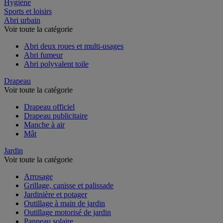
Restauration
Hygiène
Sports et loisirs
Abri urbain
Voir toute la catégorie
Abri deux roues et multi-usages
Abri fumeur
Abri polyvalent toile
Drapeau
Voir toute la catégorie
Drapeau officiel
Drapeau publicitaire
Manche à air
Mât
Jardin
Voir toute la catégorie
Arrosage
Grillage, canisse et palissade
Jardinière et potager
Outillage à main de jardin
Outillage motorisé de jardin