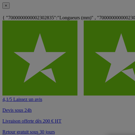
×
{ "7000000000002302835":"Longueurs (mm)" , "7000000000002302
4,1/5 Laissez un avis
Devis sous 24h
Livraison offerte dès 200 € HT
Retour gratuit sous 30 jours