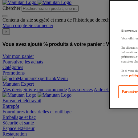
Chercher
Contenu du site suggéré et menu de l'historique de recherche
Mon compte
Se connecter
Bienvenue
×
Vous offrir u
Vous avez ajouté % produits à votre panier :
Vous avez ajo
En cliquant s
informations 
Voir mon panier
préférences d
Poursuivre les achats
souhaitez plu
Catégories
Et si vous ch
Promotions
notre
politi
Manutan Expert
offre reconditionnée
Paramètr
Mes devis
Suivre une commande
Nos services
Aide et contact
Bureau et télétravail
Entrepôt
Fournitures industrielles et outillage
Emballage et bac
Sécurité et santé
Espace extérieur