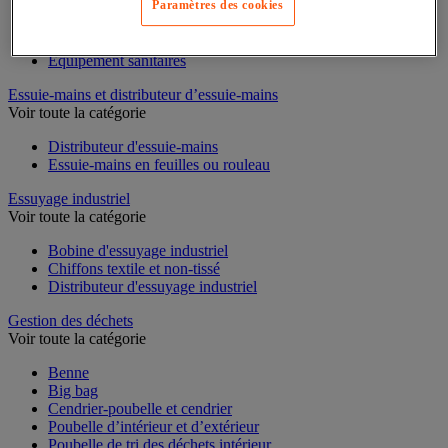
Paramètres des cookies
Cloison et cabine pour sanitaires
Équipement douche
Équipement salle de bain
Équipement sanitaires
Essuie-mains et distributeur d’essuie-mains
Voir toute la catégorie
Distributeur d'essuie-mains
Essuie-mains en feuilles ou rouleau
Essuyage industriel
Voir toute la catégorie
Bobine d'essuyage industriel
Chiffons textile et non-tissé
Distributeur d'essuyage industriel
Gestion des déchets
Voir toute la catégorie
Benne
Big bag
Cendrier-poubelle et cendrier
Poubelle d’intérieur et d’extérieur