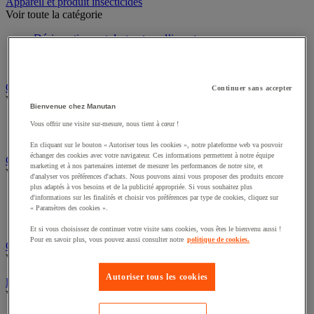
Sports et loisirs
Appareil et produit insecticides
Voir toute la catégorie
Désinsectiseur et destructeur d’insectes
Insecticide pour insectes rampants
Insecticide pour insectes volants
Continuer sans accepter
Chariot à linge et armoire à linge
Bienvenue chez Manutan
Voir toute la catégorie
Vous offrir une visite sur-mesure, nous tient à cœur !
Chariot à linge
En cliquant sur le bouton « Autoriser tous les cookies », notre plateforme web va pouvoir
Sac à linge et accessoires
échanger des cookies avec votre navigateur. Ces informations permettent à notre équipe
marketing et à nos partenaires internet de mesurer les performances de notre site, et
Chariot de nettoyage
d'analyser vos préférences d'achats. Nous pouvons ainsi vous proposer des produits encore
Voir toute la catégorie
plus adaptés à vos besoins et de la publicité appropriée. Si vous souhaitez plus
d'informations sur les finalités et choisir vos préférences par type de cookies, cliquez sur
Accessoires pour chariot de nettoyage
« Paramètres des cookies ».
Chariot de lavage
Et si vous choisissez de continuer votre visite sans cookies, vous êtes le bienvenu aussi !
Chariot de ménage
Pour en savoir plus, vous pouvez aussi consulter notre
politique de cookies.
Cireuse à chaussures
Voir toute la catégorie
Autoriser tous les cookies
Équipement sanitaires, douche et salle de bain
Voir toute la catégorie