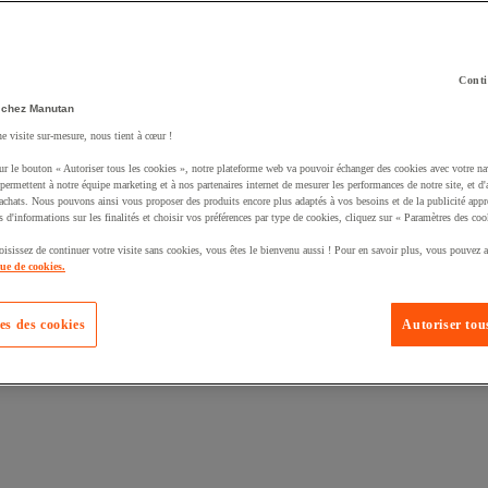
Conti
 chez Manutan
uté un produit à votre panier :
ne visite sur-mesure, nous tient à cœur !
ur le bouton « Autoriser tous les cookies », notre plateforme web va pouvoir échanger des cookies avec votre na
permettent à notre équipe marketing et à nos partenaires internet de mesurer les performances de notre site, et d'
'achats. Nous pouvons ainsi vous proposer des produits encore plus adaptés à vos besoins et de la publicité appr
s d'informations sur les finalités et choisir vos préférences par type de cookies, cliquez sur « Paramètres des coo
oisissez de continuer votre visite sans cookies, vous êtes le bienvenu aussi ! Pour en savoir plus, vous pouvez a
que de cookies.
es des cookies
Autoriser tous