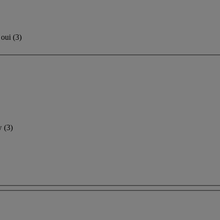
oui
(
3
)
ow
(3)