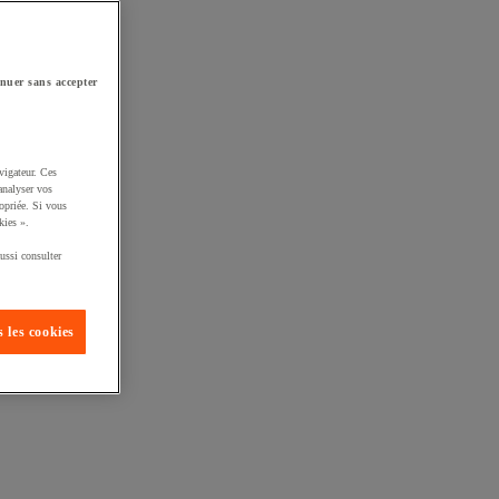
nuer sans accepter
vigateur. Ces
analyser vos
opriée. Si vous
kies ».
ussi consulter
 les cookies