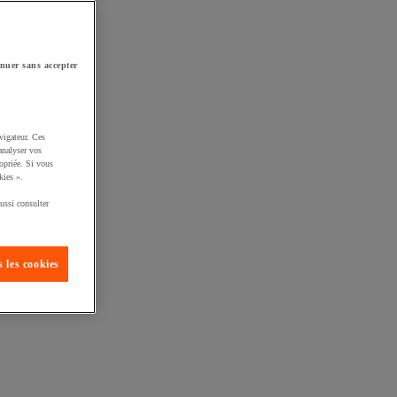
nuer sans accepter
vigateur. Ces
analyser vos
opriée. Si vous
kies ».
ussi consulter
 les cookies