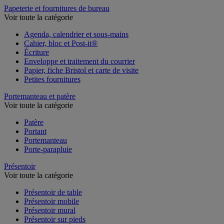
Papeterie et fournitures de bureau
Voir toute la catégorie
Agenda, calendrier et sous-mains
Cahier, bloc et Post-it®
Écriture
Enveloppe et traitement du courrier
Papier, fiche Bristol et carte de visite
Petites fournitures
Portemanteau et patère
Voir toute la catégorie
Patère
Portant
Portemanteau
Porte-parapluie
Présentoir
Voir toute la catégorie
Présentoir de table
Présentoir mobile
Présentoir mural
Présentoir sur pieds