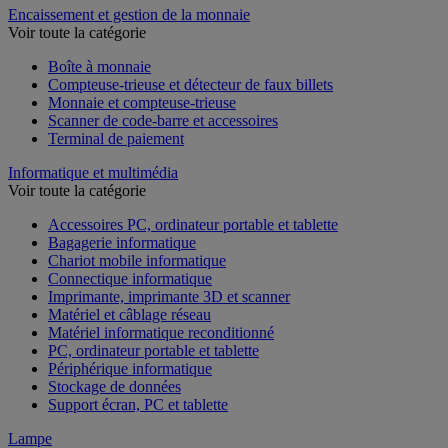
Encaissement et gestion de la monnaie
Voir toute la catégorie
Boîte à monnaie
Compteuse-trieuse et détecteur de faux billets
Monnaie et compteuse-trieuse
Scanner de code-barre et accessoires
Terminal de paiement
Informatique et multimédia
Voir toute la catégorie
Accessoires PC, ordinateur portable et tablette
Bagagerie informatique
Chariot mobile informatique
Connectique informatique
Imprimante, imprimante 3D et scanner
Matériel et câblage réseau
Matériel informatique reconditionné
PC, ordinateur portable et tablette
Périphérique informatique
Stockage de données
Support écran, PC et tablette
Lampe