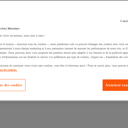
Conti
 chez Manutan
uté un produit à votre panier :
ne visite sur-mesure, nous tient à cœur !
ur le bouton « Autoriser tous les cookies », notre plateforme web va pouvoir échanger des cookies avec votre na
permettent à notre équipe marketing et à nos partenaires internet de mesurer les performances de notre site, et d'
'achats. Nous pouvons ainsi vous proposer des produits encore plus adaptés à vos besoins et de la publicité appr
s d'informations sur les finalités et choisir vos préférences par type de cookies, cliquez sur « Paramètres des coo
oisissez de continuer votre visite sans cookies, vous êtes le bienvenu aussi ! Pour en savoir plus, vous pouvez a
que de cookies.
es des cookies
Autoriser tous