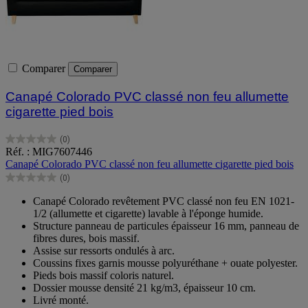
Comparer
Comparer
Canapé Colorado PVC classé non feu allumette
cigarette pied bois
(0)
0.0
Réf. : MIG7607446
sur
Canapé Colorado PVC classé non feu allumette cigarette pied bois
5
(0)
étoiles.
0.0
sur
Canapé Colorado revêtement PVC classé non feu EN 1021-
5
1/2 (allumette et cigarette) lavable à l'éponge humide.
étoiles.
Structure panneau de particules épaisseur 16 mm, panneau de
fibres dures, bois massif.
Assise sur ressorts ondulés à arc.
Coussins fixes garnis mousse polyuréthane + ouate polyester.
Pieds bois massif coloris naturel.
Dossier mousse densité 21 kg/m3, épaisseur 10 cm.
Livré monté.