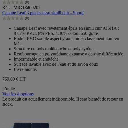
(0)
0.0
Réf. : MIG18409207
sur
Canapé Leaf 3 places tissu simili cuir - Spouf
5
(0)
étoiles.
0.0
sur
Canapé Leaf avec revètement épais en simili cuir AISHA :
5
87,7% PVC, 8% PES, 4,30% coton. 650 gr/m².
étoiles.
Enduit PVC souple aspect grain cuir et classement non feu
M1.
Structure en bois multicouche et polystyrène.
Rembourrage en polyuréthane expansé à densité différenciée.
Imperméable et antitâche.
Surface lavable avec de l’eau et du savon doux
Livré monté.
769,00 €
HT
L'unité
Voir les 4 options
Le produit est actuellement indisponible. Il sera bientôt de retour en
stock.