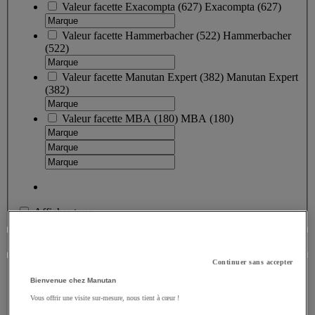
Valeur facette
Exacompta
(
627
)
Exacompta
(627)
Valeur facette
Hammerbacher
(
522
)
Hammerbacher
(522)
Valeur facette
Manutan Expert
(
382
)
Manutan Expert
(382)
Valeur facette
MBA
(
180
)
MBA
(180)
Afficher tous
Disponibilité
Type de produit
Continuer sans accepter
Bienvenue chez Manutan
Type de produit
Vous offrir une visite sur-mesure, nous tient à cœur !