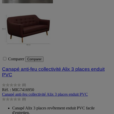
Comparer
Comparer
Canapé anti-feu collectivité Alix 3 places enduit
PVC
(0)
0.0
Réf. : MIG7416950
sur
Canapé anti-feu collectivité Alix 3 places enduit PVC
5
(0)
étoiles.
0.0
sur
Canapé Alix 3 places revêtement enduit PVC facile
5
d'entretien.