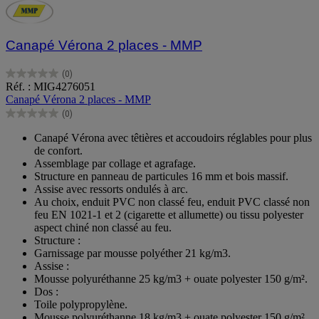
Canapé Vérona 2 places - MMP
(0)
0.0
Réf. : MIG4276051
sur
Canapé Vérona 2 places - MMP
5
(0)
étoiles.
0.0
sur
Canapé Vérona avec têtières et accoudoirs réglables pour plus
5
de confort.
étoiles.
Assemblage par collage et agrafage.
Structure en panneau de particules 16 mm et bois massif.
Assise avec ressorts ondulés à arc.
Au choix, enduit PVC non classé feu, enduit PVC classé non
feu EN 1021-1 et 2 (cigarette et allumette) ou tissu polyester
aspect chiné non classé au feu.
Structure :
Garnissage par mousse polyéther 21 kg/m3.
Assise :
Mousse polyuréthanne 25 kg/m3 + ouate polyester 150 g/m².
Dos :
Toile polypropylène.
Mousse polyuréthanne 18 kg/m3 + ouate polyester 150 g/m².