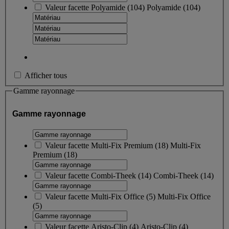
Valeur facette
Polyamide
(
104
)
Polyamide
(104)
Afficher tous
Gamme rayonnage
Gamme rayonnage
Valeur facette
Multi-Fix Premium
(
18
)
Multi-Fix
Premium
(18)
Valeur facette
Combi-Theek
(
14
)
Combi-Theek
(14)
Valeur facette
Multi-Fix Office
(
5
)
Multi-Fix Office
(5)
Valeur facette
Aristo-Clip
(
4
)
Aristo-Clip
(4)