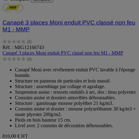
Canapé 3 places Moni enduit PVC classé non feu
M1 - MMP
(0)
0.0
Réf. : MIG12166743
sur
Canapé 3 places Moni enduit PVC classé non feu M1 - MMP
5
(0)
étoiles.
0.0
sur
Canapé Moni avec revêtement enduit PVC lavable à l'éponge
5
humide.
étoiles.
Structure en panneau de particules et bois massif.
Structure : assemblage par collage et agrafage.
Suspension assise : ressorts ondulés à arc, dos : tissu polyester.
Coussins assise et dossiers amovibles déhoussables.
Structure : garnissage mousse polyéther 21 kg/m3.
Coussins assise et dossier : mousse polyuréthanne 30 kg/m3 +
ouate plyester 200g/m2.
Pieds en bois hauteur 15 cm.
Livré avec 2 coussins de décoration déhoussables.
810,00 €
HT