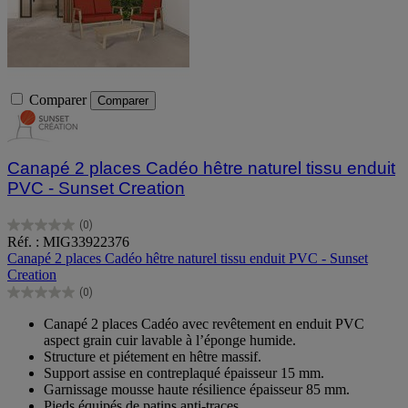
Comparer
Comparer
Canapé 2 places Cadéo hêtre naturel tissu enduit
PVC - Sunset Creation
(0)
0.0
Réf. : MIG33922376
sur
Canapé 2 places Cadéo hêtre naturel tissu enduit PVC - Sunset
5
Creation
étoiles.
(0)
0.0
sur
Canapé 2 places Cadéo avec revêtement en enduit PVC
5
aspect grain cuir lavable à l’éponge humide.
étoiles.
Structure et piétement en hêtre massif.
Support assise en contreplaqué épaisseur 15 mm.
Garnissage mousse haute résilience épaisseur 85 mm.
Pieds équipés de patins anti-traces.