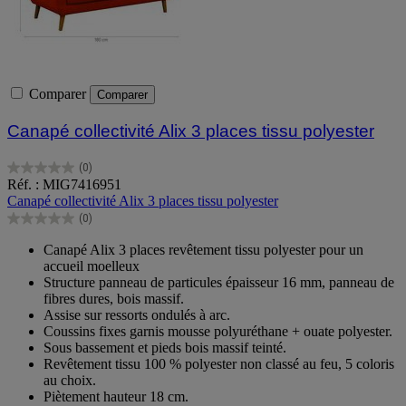
Comparer
Comparer
Canapé collectivité Alix 3 places tissu polyester
(0)
0.0
Réf. : MIG7416951
sur
Canapé collectivité Alix 3 places tissu polyester
5
(0)
étoiles.
0.0
sur
Canapé Alix 3 places revêtement tissu polyester pour un
5
accueil moelleux
étoiles.
Structure panneau de particules épaisseur 16 mm, panneau de
fibres dures, bois massif.
Assise sur ressorts ondulés à arc.
Coussins fixes garnis mousse polyuréthane + ouate polyester.
Sous bassement et pieds bois massif teinté.
Revêtement tissu 100 % polyester non classé au feu, 5 coloris
au choix.
Piètement hauteur 18 cm.