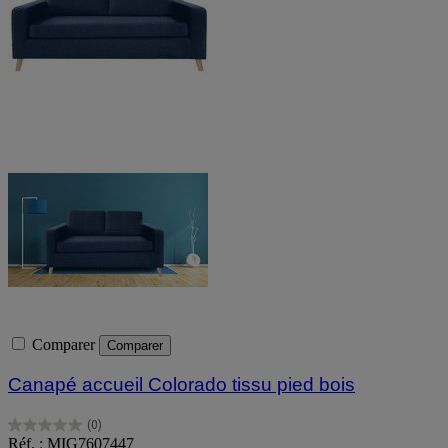
Comparer
Comparer
Canapé accueil Colorado tissu pied bois
(0)
0.0
Réf. : MIG7607447