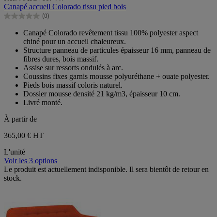
sur
Canapé accueil Colorado tissu pied bois
5
(0)
étoiles.
0.0
sur
Canapé Colorado revêtement tissu 100% polyester aspect
5
chiné pour un accueil chaleureux.
étoiles.
Structure panneau de particules épaisseur 16 mm, panneau de
fibres dures, bois massif.
Assise sur ressorts ondulés à arc.
Coussins fixes garnis mousse polyuréthane + ouate polyester.
Pieds bois massif coloris naturel.
Dossier mousse densité 21 kg/m3, épaisseur 10 cm.
Livré monté.
À partir de
365,00 €
HT
L'unité
Voir les 3 options
Le produit est actuellement indisponible. Il sera bientôt de retour en
stock.