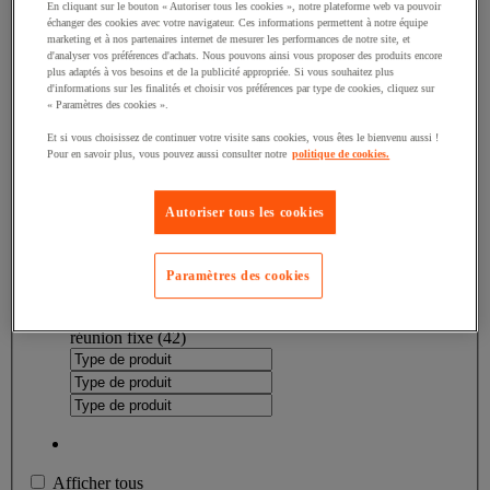
En cliquant sur le bouton « Autoriser tous les cookies », notre plateforme web va pouvoir
échanger des cookies avec votre navigateur. Ces informations permettent à notre équipe
Valeur facette
Roller
(
114
)
Roller
(114)
marketing et à nos partenaires internet de mesurer les performances de notre site, et
d'analyser vos préférences d'achats. Nous pouvons ainsi vous proposer des produits encore
Valeur facette
Canapé
(
67
)
Canapé
(67)
plus adaptés à vos besoins et de la publicité appropriée. Si vous souhaitez plus
d'informations sur les finalités et choisir vos préférences par type de cookies, cliquez sur
« Paramètres des cookies ».
Valeur facette
Bille
(
66
)
Bille
(66)
Et si vous choisissez de continuer votre visite sans cookies, vous êtes le bienvenu aussi !
Pour en savoir plus, vous pouvez aussi consulter notre
politique de cookies.
Valeur facette
Poubelle
(
64
)
Poubelle
(64)
Valeur facette
Marqueur permanent
(
60
)
Marqueur
Autoriser tous les cookies
permanent
(60)
Valeur facette
Tapis
(
43
)
Tapis
(43)
Paramètres des cookies
Valeur facette
Table de réunion fixe
(
42
)
Table de
réunion fixe
(42)
Afficher tous