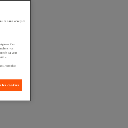
nuer sans accepter
vigateur. Ces
analyser vos
opriée. Si vous
kies ».
ussi consulter
 les cookies