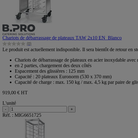
Chariots de débarrassage de plateaux TAW 2x10 EN_Blanco
(0)
0.0
Le produit est actuellement indisponible. Il sera bientôt de retour en st
sur
5
Chariots de débarrassage de plateaux en acier inoxydable avec 
étoiles.
en 2 parties, chargement des deux côtés
Espacement des glissières : 125 mm
Capacité : 20 plateaux Euronorm (530 x 370 mm)
Capacité de charge : max. 150 kg / max. 4,5 kg par paire de glis
919,00 €
HT
L'unité
-
+
Réf. : MIG6651725