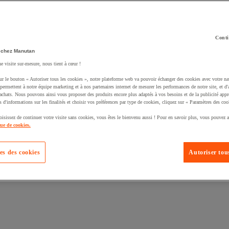
Conti
 chez Manutan
uté un produit à votre panier :
ne visite sur-mesure, nous tient à cœur !
ur le bouton « Autoriser tous les cookies », notre plateforme web va pouvoir échanger des cookies avec votre na
permettent à notre équipe marketing et à nos partenaires internet de mesurer les performances de notre site, et d'
'achats. Nous pouvons ainsi vous proposer des produits encore plus adaptés à vos besoins et de la publicité appr
s d'informations sur les finalités et choisir vos préférences par type de cookies, cliquez sur « Paramètres des coo
oisissez de continuer votre visite sans cookies, vous êtes le bienvenu aussi ! Pour en savoir plus, vous pouvez a
que de cookies.
es des cookies
Autoriser tous