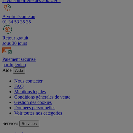
Livraison offerte dès 200 € HT
A votre écoute au
01 34 53 35 35
Retour gratuit
sous 30 jours
Paiement sécurisé
par Ingenico
Aide
Aide
Nous contacter
FAQ
Mentions légales
Conditions générales de vente
Gestion des cookies
Données personnelles
Voir toutes nos catégories
Services
Services