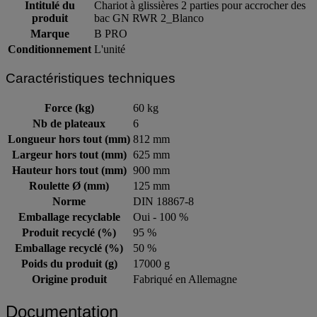
Intitulé du
Chariot à glissières 2 parties pour accrocher des
produit
bac GN RWR 2_Blanco
Marque
B PRO
Conditionnement
L'unité
Caractéristiques techniques
Force (kg)
60 kg
Nb de plateaux
6
Longueur hors tout (mm)
812 mm
Largeur hors tout (mm)
625 mm
Hauteur hors tout (mm)
900 mm
Roulette Ø (mm)
125 mm
Norme
DIN 18867-8
Emballage recyclable
Oui - 100 %
Produit recyclé (%)
95 %
Emballage recyclé (%)
50 %
Poids du produit (g)
17000 g
Origine produit
Fabriqué en Allemagne
Documentation