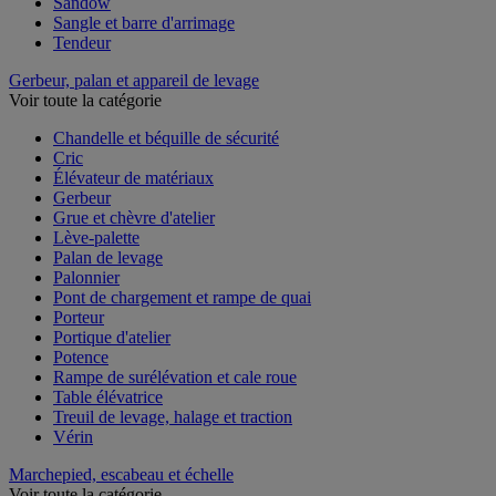
Sandow
Sangle et barre d'arrimage
Tendeur
Gerbeur, palan et appareil de levage
Voir toute la catégorie
Chandelle et béquille de sécurité
Cric
Élévateur de matériaux
Gerbeur
Grue et chèvre d'atelier
Lève-palette
Palan de levage
Palonnier
Pont de chargement et rampe de quai
Porteur
Portique d'atelier
Potence
Rampe de surélévation et cale roue
Table élévatrice
Treuil de levage, halage et traction
Vérin
Marchepied, escabeau et échelle
Voir toute la catégorie