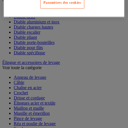
Voir toute la catégorie
Paramètres des cookies
Accessoires pour diable
Diable acier
Diable aluminium et inox
Diable charges hautes
Diable escalier
Diable pliant
Diable porte-bouteilles
Diable pour fûts
Diable spécifique
Élingue et accessoires de levage
Voir toute la catégorie
Anneau de levage
Câble
Chaîne en acier
Crochet
Drisse et cordage
Élingues acier et textile
Maillon et maille
Manille et émerillon
Pince de levage
Réa et poulie de levage