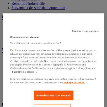
Remorque industrielle
Servante et desserte de manutention
Chauffage, rafraîchisseur et déshumidificateur
Voir toute la catégorie
Chauffage au fuel
Continuer sans accepter
Chauffage au gaz
Chauffage électrique
Bienvenue chez Manutan
Rafraîchisseur et déshumidificateur
Vous offrir une visite sur-mesure, nous tient à cœur !
Convoyeur
En cliquant sur le bouton « Autoriser tous les cookies », notre plateforme web va pouvoir
Voir toute la catégorie
échanger des cookies avec votre navigateur. Ces informations permettent à notre équipe
marketing et à nos partenaires internet de mesurer les performances de notre site, et
Accessoires pour convoyeur
d'analyser vos préférences d'achats. Nous pouvons ainsi vous proposer des produits encore
plus adaptés à vos besoins et de la publicité appropriée. Si vous souhaitez plus
Bille de manutention
d'informations sur les finalités et choisir vos préférences par type de cookies, cliquez sur
Convoyeur à rouleaux
« Paramètres des cookies ».
Convoyeur extensible et mobile
Convoyeur motorisé à bande
Et si vous choisissez de continuer votre visite sans cookies, vous êtes le bienvenu aussi !
Convoyeur pour palettes
Pour en savoir plus, vous pouvez aussi consulter notre
politique de cookies.
Rail et barrette de manutention
Rouleau de manutention et galet pour convoyeur
Autoriser tous les cookies
Table à billes
Diable