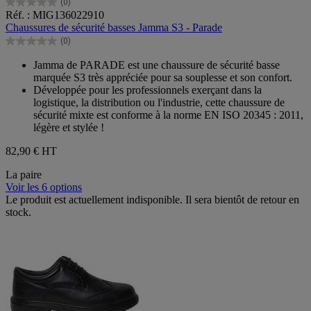
(0)
0.0
Réf. : MIG136022910
sur
Chaussures de sécurité basses Jamma S3 - Parade
5
(0)
étoiles.
0.0
sur
Jamma de PARADE est une chaussure de sécurité basse
5
marquée S3 très appréciée pour sa souplesse et son confort.
étoiles.
Développée pour les professionnels exerçant dans la
logistique, la distribution ou l'industrie, cette chaussure de
sécurité mixte est conforme à la norme EN ISO 20345 : 2011,
légère et stylée !
82,90 €
HT
La paire
Voir les 6 options
Le produit est actuellement indisponible. Il sera bientôt de retour en
stock.