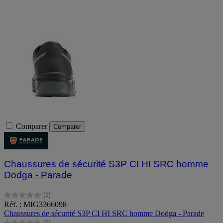
Comparer
Comparer
Chaussures de sécurité S3P CI HI SRC homme
Dodga - Parade
(0)
0.0
Réf. : MIG3366098
sur
Chaussures de sécurité S3P CI HI SRC homme Dodga - Parade
5
(0)