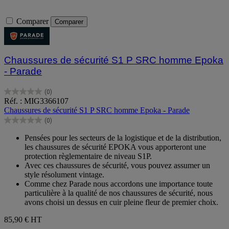
Comparer
Comparer
Chaussures de sécurité S1 P SRC homme Epoka
- Parade
(0)
0.0
Réf. : MIG3366107
sur
Chaussures de sécurité S1 P SRC homme Epoka - Parade
5
(0)
étoiles.
0.0
sur
Pensées pour les secteurs de la logistique et de la distribution,
5
les chaussures de sécurité EPOKA vous apporteront une
étoiles.
protection règlementaire de niveau S1P.
Avec ces chaussures de sécurité, vous pouvez assumer un
style résolument vintage.
Comme chez Parade nous accordons une importance toute
particulière à la qualité de nos chaussures de sécurité, nous
avons choisi un dessus en cuir pleine fleur de premier choix.
85,90 €
HT