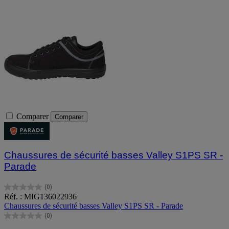
Comparer
Comparer
Chaussures de sécurité basses Valley S1PS SR -
Parade
(0)
0.0
Réf. : MIG136022936
sur
Chaussures de sécurité basses Valley S1PS SR - Parade
5
(0)
étoiles.
0.0
sur