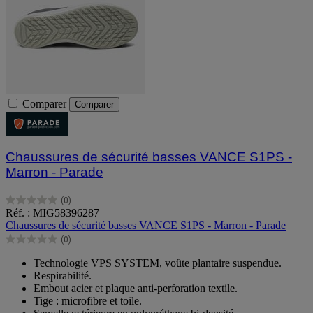
Comparer
Comparer
Chaussures de sécurité basses VANCE S1PS -
Marron - Parade
(0)
0.0
Réf. : MIG58396287
sur
Chaussures de sécurité basses VANCE S1PS - Marron - Parade
5
(0)
étoiles.
0.0
sur
Technologie VPS SYSTEM, voûte plantaire suspendue.
5
Respirabilité.
étoiles.
Embout acier et plaque anti-perforation textile.
Tige : microfibre et toile.