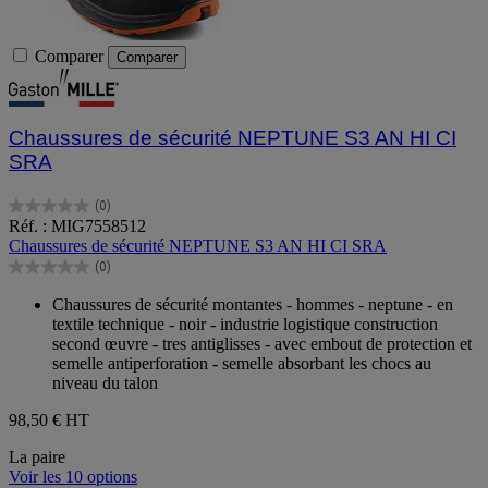
Comparer
Comparer
Chaussures de sécurité NEPTUNE S3 AN HI CI
SRA
(0)
0.0
Réf. : MIG7558512
sur
Chaussures de sécurité NEPTUNE S3 AN HI CI SRA
5
(0)
étoiles.
0.0
sur
Chaussures de sécurité montantes - hommes - neptune - en
5
textile technique - noir - industrie logistique construction
étoiles.
second œuvre - tres antiglisses - avec embout de protection et
semelle antiperforation - semelle absorbant les chocs au
niveau du talon
98,50 €
HT
La paire
Voir les 10 options