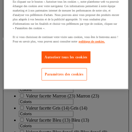
En cliquant sur le bouton « Autoriser tous les cookies », notre plateforme web va pouvoir
échanger des cookies avec votre navigateur. Ces informations permettent à notre équipe
Valeur facette
Horizontal
(
1
)
Horizontal
(1)
marketing et à nos partenaires internet de mesurer les performances de notre site, et
d'analyser vos préférences d'achats. Nous pouvons ainsi vous proposer des produits encore
plus adaptés à vos besoins et de la publicité appropriée. Si vous souhaitez plus
Valeur facette
Manches courtes
(
1
)
Manches courtes
d'informations sur les finalités et choisir vos préférences par type de cookies, cliquez sur
(1)
« Paramètres des cookies ».
Et si vous choisissez de continuer votre visite sans cookies, vous êtes le bienvenu aussi !
Coloris
Pour en savoir plus, vous pouvez aussi consulter notre
politique de cookies.
Coloris
Autoriser tous les cookies
Valeur facette
Noir
(
93
)
Noir
(93)
Paramètres des cookies
Valeur facette
Blanc
(
37
)
Blanc
(37)
Valeur facette
Marron
(
23
)
Marron
(23)
Valeur facette
Gris
(
14
)
Gris
(14)
Valeur facette
Bleu
(
13
)
Bleu
(13)