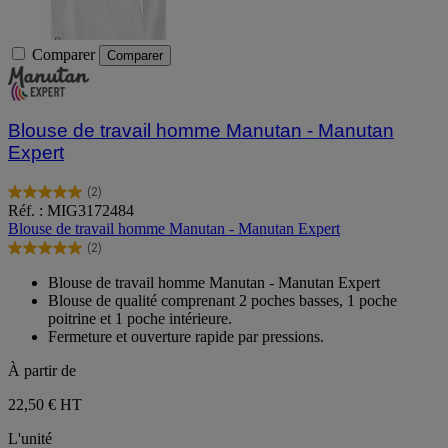
Comparer
Comparer
Blouse de travail homme Manutan - Manutan
Expert
(2)
5.0
Réf. : MIG3172484
sur
Blouse de travail homme Manutan - Manutan Expert
5
(2)
étoiles.
5.0
2
sur
Blouse de travail homme Manutan - Manutan Expert
avis
5
Blouse de qualité comprenant 2 poches basses, 1 poche
étoiles.
poitrine et 1 poche intérieure.
2
Fermeture et ouverture rapide par pressions.
avis
À partir de
22,50 €
HT
L'unité