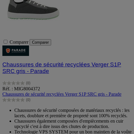
Comparer
Comparer
Chaussures de sécurité recyclées Verger S1P
SRC gris - Parade
(0)
0.0
Réf. : MIG8004372
sur
Chaussures de sécurité recyclées Verger S1P SRC gris - Parade
5
(0)
étoiles.
0.0
sur
Chaussures de sécurité composées de matériaux recyclés : les
5
lacets, doublure et première de propreté sont 100% recyclés.
étoiles.
Chaussures également composées d'empiècements en cuir
upcyclé c'est à dire issus des chutes de production.
Technologie VPS SYSTEM pour un bon maintien de la voûte