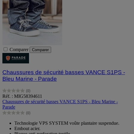
Comparer
Comparer
Chaussures de sécurité basses VANCE S1PS -
Bleu Marine - Parade
(0)
0.0
Réf. : MIG58394611
sur
Chaussures de sécurité basses VANCE S1PS - Bleu Marine -
5
Parade
étoiles.
(0)
0.0
sur
Technologie VPS SYSTEM voûte plantaire suspendue.
5
Embout acier.
étoiles.
Plaque anti-perforation textile.