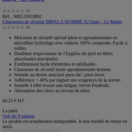
(0)
0.0
Réf. : MIG33918892
sur
Chaussures de sécurité IMPALA HOMME S2 blanc - Le Maitre
5
(0)
étoiles.
0.0
sur
Mocassin de sécurité spécial labos et agroalimentaire en
5
microfibre hydrofuge avec embout 100% composite. Facile à
étoiles.
enfiler.
Doublure respectueuse de l’hygiène du pied en fibres
absorbantes non-tissées.
Extrêmement facile d'entretien et stérilisable.
Chaussure de sécurité haute agroalimentaire homme.
Semelle au dessin structuré pneu été / pneu hiver.
Adhérence + 40% par rapport aux exigences de la norme.
Semelle à effet ressort anti-fatigue, brevet Parabolic.
Absorption des chocs au niveau du talon.
60,25 €
HT
La paire
Voir les 9 options
Le produit est actuellement indisponible. Il sera bientôt de retour en
stock.