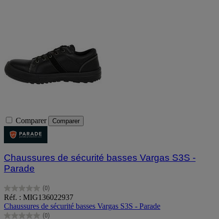
Comparer
Comparer
Chaussures de sécurité basses Vargas S3S -
Parade
(0)
0.0
Réf. : MIG136022937
sur
Chaussures de sécurité basses Vargas S3S - Parade
5
(0)
étoiles.