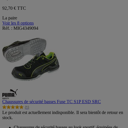
92,70 € TTC
La paire
Voir les 8 options
Réf. : MIG4349094
Chaussures de sécurité basses Fuse TC S1P ESD SRC
(1)
5.0
Le produit est actuellement indisponible. Il sera bientôt de retour en
sur
stock.
5
étoiles.
Chaussures de sécurité basses au look sportif, équipées de