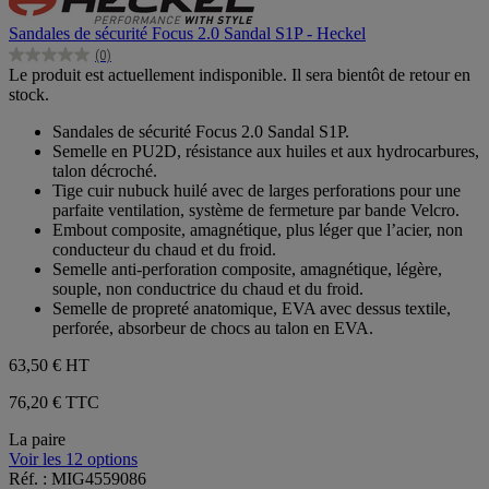
Sandales de sécurité Focus 2.0 Sandal S1P - Heckel
(0)
0.0
Le produit est actuellement indisponible. Il sera bientôt de retour en
sur
stock.
5
étoiles.
Sandales de sécurité Focus 2.0 Sandal S1P.
Semelle en PU2D, résistance aux huiles et aux hydrocarbures,
talon décroché.
Tige cuir nubuck huilé avec de larges perforations pour une
parfaite ventilation, système de fermeture par bande Velcro.
Embout composite, amagnétique, plus léger que l’acier, non
conducteur du chaud et du froid.
Semelle anti-perforation composite, amagnétique, légère,
souple, non conductrice du chaud et du froid.
Semelle de propreté anatomique, EVA avec dessus textile,
perforée, absorbeur de chocs au talon en EVA.
63,50 €
HT
76,20 € TTC
La paire
Voir les 12 options
Réf. : MIG4559086