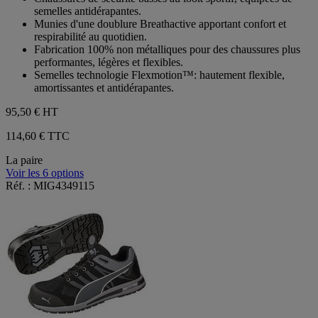
1
semelles antidérapantes.
avis
Munies d'une doublure Breathactive apportant confort et
respirabilité au quotidien.
Fabrication 100% non métalliques pour des chaussures plus
performantes, légères et flexibles.
Semelles technologie Flexmotion™: hautement flexible,
amortissantes et antidérapantes.
95,50 €
HT
114,60 € TTC
La paire
Voir les 6 options
Réf. : MIG4349115