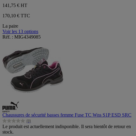
141,75 €
HT
170,10 € TTC
La paire
Voir les 13 options
Réf. : MIG4349085
Chaussures de sécurité basses femme Fuse TC Wns S1P ESD SRC
(0)
0.0
Le produit est actuellement indisponible. Il sera bientôt de retour en
sur
stock.
5