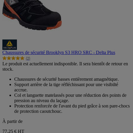
Chaussures de sécurité Brooklyn S3 HRO SRC - Delta Plus
(2)
5.0
Le produit est actuellement indisponible. Il sera bientôt de retour en
sur
stock.
5
étoiles.
Chaussures de sécurité basses entièrement amagnétique.
2
Support arrière de la tige réfléchissant pour une visibilté
avis
accrue.
Col et languette matelassés pour une réduction des points de
pression au niveau du laçage.
Protection renforcée de l'avant du pied grâce à son pare-chocs
de protection caoutchouc.
À partir de
77,25 €
HT