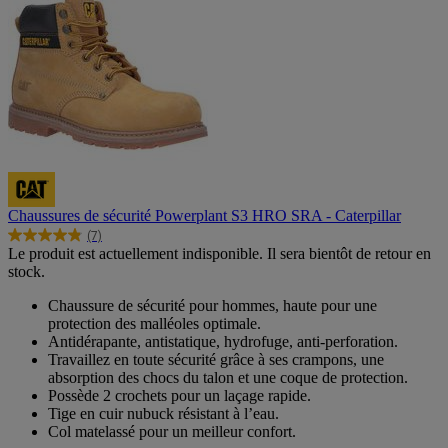
Chaussures de sécurité Powerplant S3 HRO SRA - Caterpillar
(7)
4.9
Le produit est actuellement indisponible. Il sera bientôt de retour en
sur
stock.
5
étoiles.
Chaussure de sécurité pour hommes, haute pour une
7
protection des malléoles optimale.
avis
Antidérapante, antistatique, hydrofuge, anti-perforation.
Travaillez en toute sécurité grâce à ses crampons, une
absorption des chocs du talon et une coque de protection.
Possède 2 crochets pour un laçage rapide.
Tige en cuir nubuck résistant à l’eau.
Col matelassé pour un meilleur confort.