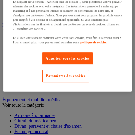
En cliquant sur le bouton « Autoriser tous les cookies », notre plateforme web va pouvoir
Armoire forte
échanger des cookies avec votre navigateur. Ces informations permettent à notre équipe
Boîte à clés
marketing et à nos partenaires internet de mesurer les performances de notre site, et
Coffre-fort
d'analyser vos préférences d'achats. Nous pouvons ainsi vous proposer des produits encore
plus adaptés à vos besoins et de la publicité appropriée. Si vous souhaitez plus
Équipement de protection individuelle (EPI)
d'informations sur les finalités et choisir vos préférences par type de cookies, cliquez sur
« Paramètres des cookies ».
Voir toute la catégorie
Et si vous choisissez de continuer votre visite sans cookies, vous êtes le bienvenu aussi !
Antichute
Pour en savoir plus, vous pouvez aussi consulter notre
politique de cookies.
Gants
Masque respiratoire
Protection auditive
Autoriser tous les cookies
Protection de la tête
Protection des pieds
Protection des yeux
Paramètres des cookies
Protection du dos et des articulations
Rangement EPI
Vêtement de protection et de travail
Équipement et mobilier médical
Voir toute la catégorie
Armoire à pharmacie
Circuit du médicament
Divan, paravent et chaise d'examen
Éclairage médical