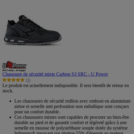
Chaussure de sécurité mixte Carbon S3 SRC - U Power
(1)
5.0
Le produit est actuellement indisponible. Il sera bientôt de retour en
sur
stock.
5
étoiles.
Les chaussures de sécurité redlion avec embout en aluminium
1
airtoe et semelle anti perforation non métallique sont conçues
avis
pour un confort durable.
Ces chaussures mixtes sont capables de procurer un bien-être
durable au pied et de garantir confort et légèreté grâce à une
semelle en mousse de polyuréthane souple dotée du système
Infinergy® innovant qui réstitue 55% d'énergie au porteur. .