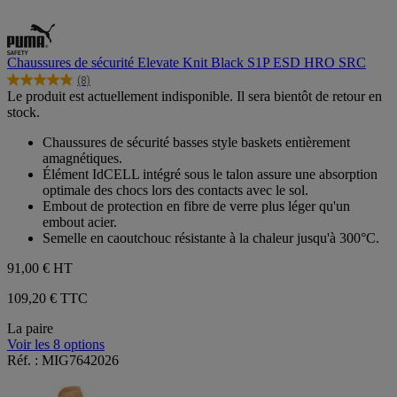
Chaussures de sécurité Elevate Knit Black S1P ESD HRO SRC
(8)
4.9
Le produit est actuellement indisponible. Il sera bientôt de retour en
sur
stock.
5
étoiles.
Chaussures de sécurité basses style baskets entièrement
8
amagnétiques.
avis
Élément IdCELL intégré sous le talon assure une absorption
optimale des chocs lors des contacts avec le sol.
Embout de protection en fibre de verre plus léger qu'un
embout acier.
Semelle en caoutchouc résistante à la chaleur jusqu'à 300°C.
91,00 €
HT
109,20 € TTC
La paire
Voir les 8 options
Réf. : MIG7642026