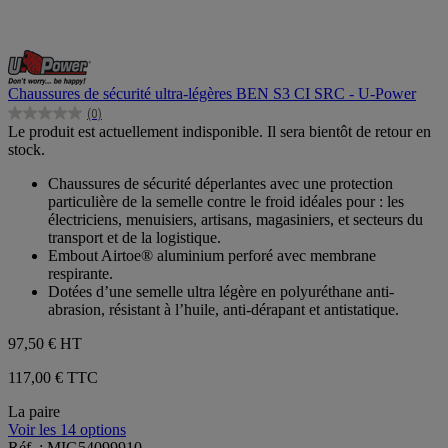
Chaussures de sécurité ultra-légères BEN S3 CI SRC - U-Power
(0)
0.0
Le produit est actuellement indisponible. Il sera bientôt de retour en
sur
stock.
5
étoiles.
Chaussures de sécurité déperlantes avec une protection
particulière de la semelle contre le froid idéales pour : les
électriciens, menuisiers, artisans, magasiniers, et secteurs du
transport et de la logistique.
Embout Airtoe® aluminium perforé avec membrane
respirante.
Dotées d’une semelle ultra légère en polyuréthane anti-
abrasion, résistant à l’huile, anti-dérapant et antistatique.
97,50 €
HT
117,00 € TTC
La paire
Voir les 14 options
Réf. : MIG54099910