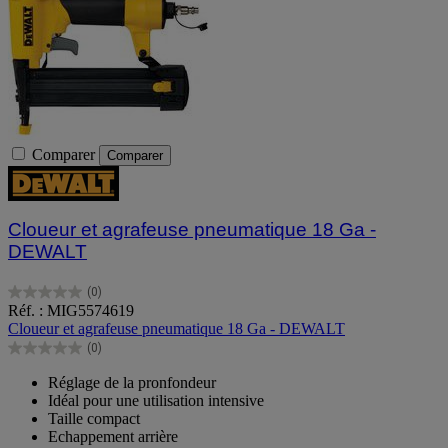
Comparer
Comparer
Cloueur et agrafeuse pneumatique 18 Ga -
DEWALT
(0)
0.0
Réf. : MIG5574619
sur
Cloueur et agrafeuse pneumatique 18 Ga - DEWALT
5
(0)
étoiles.
0.0
sur
Réglage de la pronfondeur
5
Idéal pour une utilisation intensive
étoiles.
Taille compact
Echappement arrière