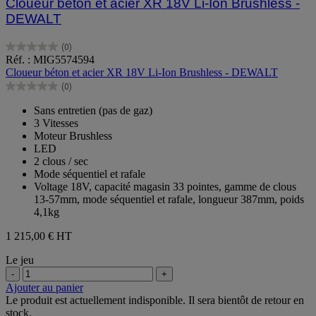
Cloueur béton et acier XR 18V Li-Ion Brushless -
DEWALT
(0)
0.0
Réf. : MIG5574594
sur
Cloueur béton et acier XR 18V Li-Ion Brushless - DEWALT
5
(0)
étoiles.
0.0
sur
Sans entretien (pas de gaz)
5
3 Vitesses
étoiles.
Moteur Brushless
LED
2 clous / sec
Mode séquentiel et rafale
Voltage 18V, capacité magasin 33 pointes, gamme de clous
13-57mm, mode séquentiel et rafale, longueur 387mm, poids
4,1kg
1 215,00 €
HT
Le jeu
-
+
Ajouter au panier
Le produit est actuellement indisponible. Il sera bientôt de retour en
stock.