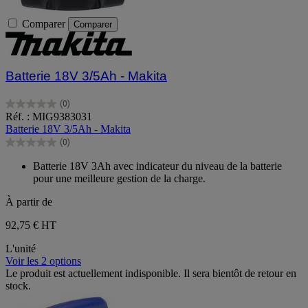
Comparer
Comparer
Batterie 18V 3/5Ah - Makita
(0)
0.0
Réf. : MIG9383031
sur
Batterie 18V 3/5Ah - Makita
5
(0)
étoiles.
0.0
sur
Batterie 18V 3Ah avec indicateur du niveau de la batterie
5
pour une meilleure gestion de la charge.
étoiles.
À partir de
92,75 €
HT
L'unité
Voir les 2 options
Le produit est actuellement indisponible. Il sera bientôt de retour en
stock.