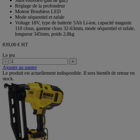
Sans entretien (pas de gaz)
5
Réglage de la profondeur
étoiles.
Moteur Brushless LED
Mode séquentiel et rafale
Voltage 18V, type de batterie 5Ah Li-ion, capacité magasin
110 clous, gamme clous 32-63mm, mode séquentiel et rafale,
longueur 345mm, poids 2,8kg
839,00 €
HT
Le jeu
-
+
Ajouter au panier
Le produit est actuellement indisponible. Il sera bientôt de retour en
stock.