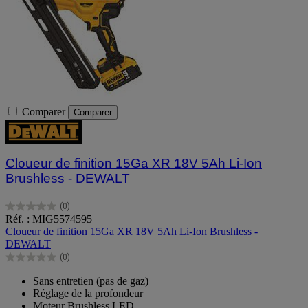
Comparer
Comparer
Cloueur de finition 15Ga XR 18V 5Ah Li-Ion
Brushless - DEWALT
(0)
0.0
Réf. : MIG5574595
sur
Cloueur de finition 15Ga XR 18V 5Ah Li-Ion Brushless -
5
DEWALT
étoiles.
(0)
0.0
sur
Sans entretien (pas de gaz)
5
Réglage de la profondeur
étoiles.
Moteur Brushless LED