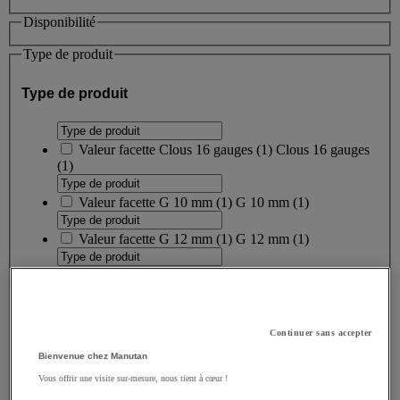
Disponibilité
Type de produit
Type de produit
Valeur facette
Clous 16 gauges
(
1
)
Clous 16 gauges
(1)
Valeur facette
G 10 mm
(
1
)
G 10 mm
(1)
Valeur facette
G 12 mm
(
1
)
G 12 mm
(1)
Valeur facette
G 14 mm
(
1
)
G 14 mm
(1)
Valeur facette
G 6 mm
(
1
)
G 6 mm
(1)
Continuer sans accepter
Valeur facette
G 8 mm
(
1
)
G 8 mm
(1)
Bienvenue chez Manutan
Vous offrir une visite sur-mesure, nous tient à cœur !
Valeur facette
J 12 mm
(
1
)
J 12 mm
(1)