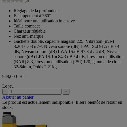
(0)
étoiles.
0.0
sur
Réglage de la profondeur
5
Echappement à 360°
étoiles.
Idéal pour une utilisation intensive
Taille compact
Chargeur réglable
Nez anti-marque
Gachette double, capacité magasin 225, Vibration (m/s²)
3.261/1.63 m/s², Niveau sonore (dB) LPA 1S.d 91.5 dB / 4
dB, Niveau sonore (dB) LWA 1S.dB 97.3 d / 4 dB, Niveau
sonore (dB) LPA 1S.1m 84.3 dB / 4 dB, Pression d'utilisation
(BAR) 8.3, Pression d'utilisation (PSI) 120, gamme de clous
32-64mm, Poids 2.21kg
949,00 €
HT
Le jeu
-
+
Ajouter au panier
Le produit est actuellement indisponible. Il sera bientôt de retour en
stock.