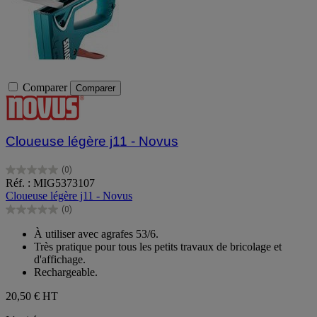
Comparer
Comparer
Cloueuse légère j11 - Novus
(0)
0.0
Réf. : MIG5373107
sur
Cloueuse légère j11 - Novus
5
(0)
étoiles.
0.0
sur
À utiliser avec agrafes 53/6.
5
Très pratique pour tous les petits travaux de bricolage et
étoiles.
d'affichage.
Rechargeable.
20,50 €
HT