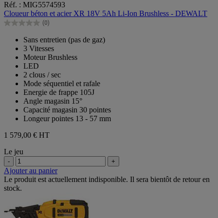
Réf. : MIG5574593
sur
Cloueur béton et acier XR 18V 5Ah Li-Ion Brushless - DEWALT
5
(0)
étoiles.
0.0
sur
Sans entretien (pas de gaz)
5
3 Vitesses
étoiles.
Moteur Brushless
LED
2 clous / sec
Mode séquentiel et rafale
Energie de frappe 105J
Angle magasin 15°
Capacité magasin 30 pointes
Longeur pointes 13 - 57 mm
1 579,00 €
HT
Le jeu
-
+
Ajouter au panier
Le produit est actuellement indisponible. Il sera bientôt de retour en
stock.