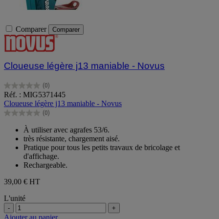
Comparer
Comparer
Cloueuse légère j13 maniable - Novus
(0)
0.0
Réf. : MIG5371445
sur
Cloueuse légère j13 maniable - Novus
5
(0)
étoiles.
0.0
sur
À utiliser avec agrafes 53/6.
5
très résistante, chargement aisé.
étoiles.
Pratique pour tous les petits travaux de bricolage et
d'affichage.
Rechargeable.
39,00 €
HT
L'unité
-
+
Ajouter au panier