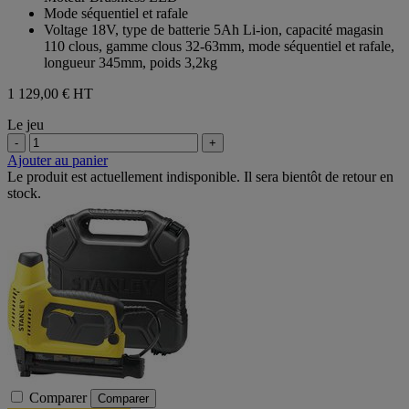
Mode séquentiel et rafale
Voltage 18V, type de batterie 5Ah Li-ion, capacité magasin
110 clous, gamme clous 32-63mm, mode séquentiel et rafale,
longueur 345mm, poids 3,2kg
1 129,00 €
HT
Le jeu
-
+
Ajouter au panier
Le produit est actuellement indisponible. Il sera bientôt de retour en
stock.
Comparer
Comparer