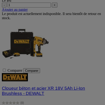
Le jeu
-
+
Ajouter au panier
Le produit est actuellement indisponible. Il sera bientôt de retour en
stock.
Comparer
Comparer
Cloueur béton et acier XR 18V 5Ah Li-Ion
Brushless - DEWALT
(0)
0.0