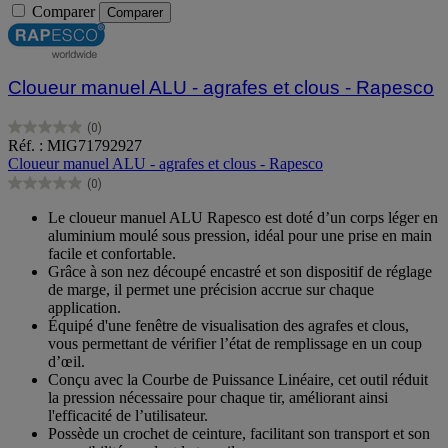
Comparer
Comparer
Cloueur manuel ALU - agrafes et clous - Rapesco
(0)
0.0
Réf. : MIG71792927
sur
Cloueur manuel ALU - agrafes et clous - Rapesco
5
(0)
étoiles.
0.0
sur
Le cloueur manuel ALU Rapesco est doté d’un corps léger en
5
aluminium moulé sous pression, idéal pour une prise en main
étoiles.
facile et confortable.
Grâce à son nez découpé encastré et son dispositif de réglage
de marge, il permet une précision accrue sur chaque
application.
Équipé d'une fenêtre de visualisation des agrafes et clous,
vous permettant de vérifier l’état de remplissage en un coup
d’œil.
Conçu avec la Courbe de Puissance Linéaire, cet outil réduit
la pression nécessaire pour chaque tir, améliorant ainsi
l'efficacité de l’utilisateur.
Possède un crochet de ceinture, facilitant son transport et son