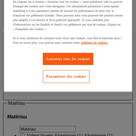
En cliquant sur le bouton « Autoriser tous les cookies », notre plateforme web va pouvoir
échanger des cookies avec votre navigateur. Ces informations permettent à notre équipe
marketing et à nos partenaires internet de mesurer les performances de notre site, et
d'analyser vos préférences d'achats. Nous pouvons ainsi vous proposer des produits encore
plus adaptés à vos besoins et de la publicité appropriée. Si vous souhaitez plus
Afficher tous
d'informations sur les finalités et choisir vos préférences par type de cookies, cliquez sur
« Paramètres des cookies ».
Coloris
Et si vous choisissez de continuer votre visite sans cookies, vous êtes le bienvenu aussi !
Pour en savoir plus, vous pouvez aussi consulter notre
politique de cookies.
Coloris
Autoriser tous les cookies
Valeur facette
Gris/noir
(
1
)
Gris/noir
(1)
Valeur facette
Noir/orange
(
1
)
Noir/orange
(1)
Paramètres des cookies
Valeur facette
Vert
(
1
)
Vert
(1)
Matériau
Matériau
Valeur facette
Aluminium
(
1
)
Aluminium
(1)