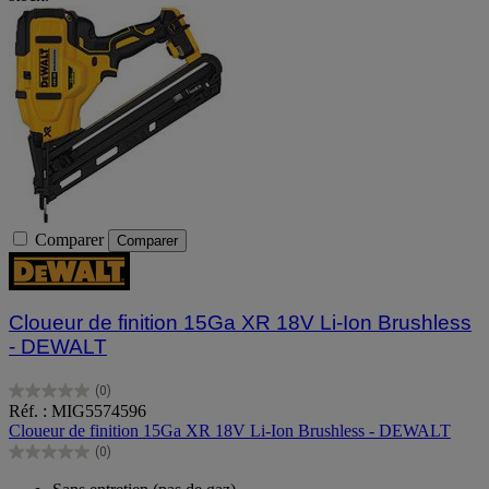
Comparer
Comparer
Cloueur de finition 15Ga XR 18V Li-Ion Brushless
- DEWALT
(0)
0.0
Réf. : MIG5574596
sur
Cloueur de finition 15Ga XR 18V Li-Ion Brushless - DEWALT
5
(0)
étoiles.
0.0
sur