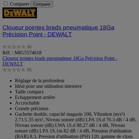
Comparer
Comparer
Cloueur pointes brads pneumatique 18Ga
Précision Point - DEWALT
(0)
0.0
Réf. : MIG5574618
sur
Cloueur pointes brads pneumatique 18Ga Précision Point -
5
DEWALT
étoiles.
(0)
0.0
sur
Réglage de la profondeur
5
Idéal pour une utilisation intensive
étoiles.
Taille compact
Echappement arrière
Accrochable
Grande précision
Gachette double, capacité magasin 100, Vibration (m/s²)
2.71/1.35 m/s², Niveau sonore (dB) LPA 1S.d 76.3 dB / 4 dB,
Niveau sonore (dB) LWA 1S.d 88.27 dB / 4 dB, Niveau
sonore (dB) LPA 1S.1m 82 dB / 4 dB, Pression d'utilisation
(BAR) 8.3, Pression d'utilisation (PSI) 120, gamme de clous