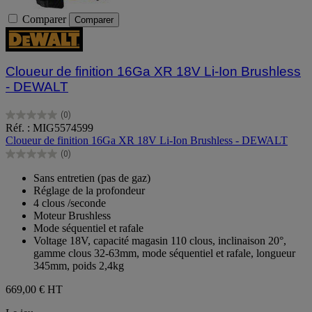
Comparer
Comparer
Cloueur de finition 16Ga XR 18V Li-Ion Brushless
- DEWALT
(0)
0.0
Réf. : MIG5574599
sur
Cloueur de finition 16Ga XR 18V Li-Ion Brushless - DEWALT
5
(0)
étoiles.
0.0
sur
Sans entretien (pas de gaz)
5
Réglage de la profondeur
étoiles.
4 clous /seconde
Moteur Brushless
Mode séquentiel et rafale
Voltage 18V, capacité magasin 110 clous, inclinaison 20°,
gamme clous 32-63mm, mode séquentiel et rafale, longueur
345mm, poids 2,4kg
669,00 €
HT