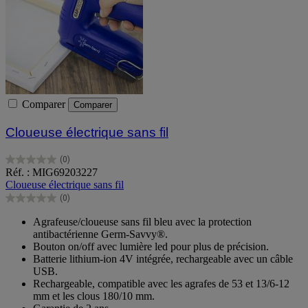
Comparer
Comparer
Cloueuse électrique sans fil
(0)
0.0
Réf. : MIG69203227
sur
Cloueuse électrique sans fil
5
(0)
étoiles.
0.0
sur
Agrafeuse/cloueuse sans fil bleu avec la protection
5
antibactérienne Germ-Savvy®.
étoiles.
Bouton on/off avec lumière led pour plus de précision.
Batterie lithium-ion 4V intégrée, rechargeable avec un câble
USB.
Rechargeable, compatible avec les agrafes de 53 et 13/6-12
mm et les clous 180/10 mm.