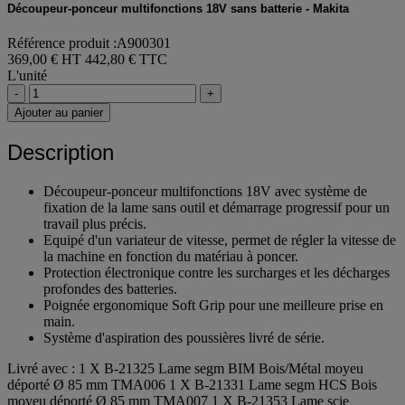
Découpeur-ponceur multifonctions 18V sans batterie - Makita
Référence produit :A900301
369,00 € HT
442,80 € TTC
L'unité
-
+
Ajouter au panier
Description
Découpeur-ponceur multifonctions 18V avec système de
fixation de la lame sans outil et démarrage progressif pour un
travail plus précis.
Equipé d'un variateur de vitesse, permet de régler la vitesse de
la machine en fonction du matériau à poncer.
Protection électronique contre les surcharges et les décharges
profondes des batteries.
Poignée ergonomique Soft Grip pour une meilleure prise en
main.
Système d'aspiration des poussières livré de série.
Livré avec : 1 X B-21325 Lame segm BIM Bois/Métal moyeu
déporté Ø 85 mm TMA006 1 X B-21331 Lame segm HCS Bois
moyeu déporté Ø 85 mm TMA007 1 X B-21353 Lame scie