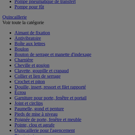
Pompe pneumatique de transfert
Pompe pour fût
Quincaillerie
Voir toute la catégorie
Aimant de fixation
Antivibratoire
Boîte aux lettres
Boulon
Bouton de serrage et manette d'indexage
Charnière
Cheville et goujon
Clavette, goupille et crapaud
Collier et lien de serrage
Crochet et piton
Douille, insert, ressort et filet rapporté
Écrou
Garniture pour porte, fenêtre et portail
Joint et circlips
Paumelle, gond et penture
Pieds de mise à niveau
Poignée de porte, fenêtre et meuble
Pointe, clou et agrafe
Quincaillerie pour l'agencement