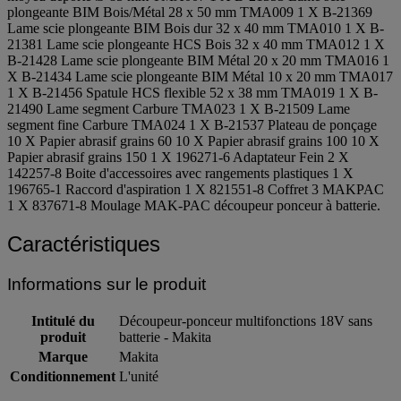
plongeante BIM Bois/Métal 28 x 50 mm TMA009 1 X B-21369
Lame scie plongeante BIM Bois dur 32 x 40 mm TMA010 1 X B-
21381 Lame scie plongeante HCS Bois 32 x 40 mm TMA012 1 X
B-21428 Lame scie plongeante BIM Métal 20 x 20 mm TMA016 1
X B-21434 Lame scie plongeante BIM Métal 10 x 20 mm TMA017
1 X B-21456 Spatule HCS flexible 52 x 38 mm TMA019 1 X B-
21490 Lame segment Carbure TMA023 1 X B-21509 Lame
segment fine Carbure TMA024 1 X B-21537 Plateau de ponçage
10 X Papier abrasif grains 60 10 X Papier abrasif grains 100 10 X
Papier abrasif grains 150 1 X 196271-6 Adaptateur Fein 2 X
142257-8 Boite d'accessoires avec rangements plastiques 1 X
196765-1 Raccord d'aspiration 1 X 821551-8 Coffret 3 MAKPAC
1 X 837671-8 Moulage MAK-PAC découpeur ponceur à batterie.
Caractéristiques
Informations sur le produit
Intitulé du
Découpeur-ponceur multifonctions 18V sans
produit
batterie - Makita
Marque
Makita
Conditionnement
L'unité