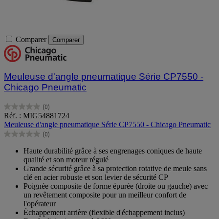
Comparer
Comparer
Meuleuse d'angle pneumatique Série CP7550 -
Chicago Pneumatic
(0)
0.0
Réf. : MIG54881724
sur
Meuleuse d'angle pneumatique Série CP7550 - Chicago Pneumatic
5
(0)
étoiles.
0.0
sur
Haute durabilité grâce à ses engrenages coniques de haute
5
qualité et son moteur régulé
étoiles.
Grande sécurité grâce à sa protection rotative de meule sans
clé en acier robuste et son levier de sécurité CP
Poignée composite de forme épurée (droite ou gauche) avec
un revêtement composite pour un meilleur confort de
l'opérateur
Échappement arrière (flexible d'échappement inclus)