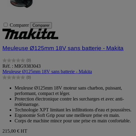
Comparer
Comparer
Meuleuse Ø125mm 18V sans batterie - Makita
(0)
0.0
Réf. : MIG9383043
sur
Meuleuse Ø125mm 18V sans batterie - Makita
5
(0)
étoiles.
0.0
sur
Meuleuse Ø125mm 18V moteur sans charbon, puissant,
5
performant, compact et léger.
étoiles.
Protection électronique contre les surcharges et avec anti-
redémarrage.
Technologie XPT limitant les infiltrations d'eau et poussières.
Ergonomie Soft Grip pour une meilleure prise en main.
Corps de machine mince pour une prise en main confortable.
215,00 €
HT