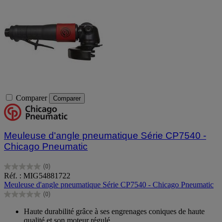
Comparer
Comparer
Meuleuse d'angle pneumatique Série CP7540 -
Chicago Pneumatic
(0)
0.0
Réf. : MIG54881722
sur
Meuleuse d'angle pneumatique Série CP7540 - Chicago Pneumatic
5
(0)
étoiles.
0.0
sur
Haute durabilité grâce à ses engrenages coniques de haute
5
qualité et son moteur régulé