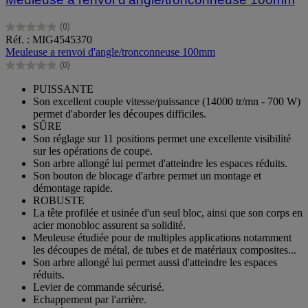
(0)
0.0
Réf. : MIG4545370
sur
Meuleuse a renvoi d'angle/tronconneuse 100mm
5
(0)
étoiles.
0.0
sur
PUISSANTE
5
Son excellent couple vitesse/puissance (14000 tr/mn - 700 W)
étoiles.
permet d'aborder les découpes difficiles.
SÛRE
Son réglage sur 11 positions permet une excellente visibilité
sur les opérations de coupe.
Son arbre allongé lui permet d'atteindre les espaces réduits.
Son bouton de blocage d'arbre permet un montage et
démontage rapide.
ROBUSTE
La tête profilée et usinée d'un seul bloc, ainsi que son corps en
acier monobloc assurent sa solidité.
Meuleuse étudiée pour de multiples applications notamment
les découpes de métal, de tubes et de matériaux composites...
Son arbre allongé lui permet aussi d'atteindre les espaces
réduits.
Levier de commande sécurisé.
Echappement par l'arrière.