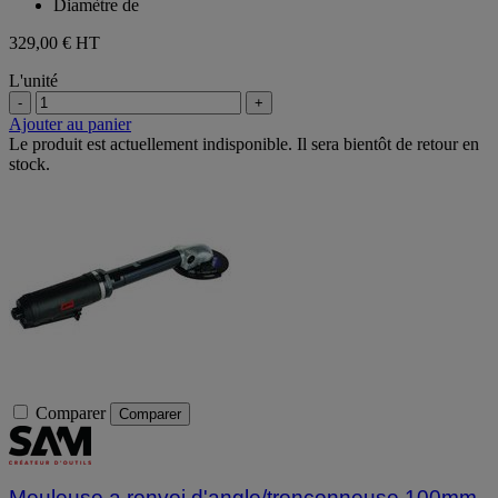
Diamètre de
329,00 €
HT
L'unité
-
+
Ajouter au panier
Le produit est actuellement indisponible. Il sera bientôt de retour en
stock.
Comparer
Comparer
Meuleuse a renvoi d'angle/tronconneuse 100mm