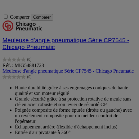
Comparer
Comparer
Meuleuse d'angle pneumatique Série CP7545 -
Chicago Pneumatic
(0)
0.0
Réf. : MIG54881723
sur
Meuleuse d'angle pneumatique Série CP7545 - Chicago Pneumatic
5
(0)
étoiles.
0.0
sur
Haute durabilité grâce à ses engrenages coniques de haute
5
qualité et son moteur régulé
étoiles.
Grande sécurité grâce à sa protection rotative de meule sans
clé en acier robuste et son levier de sécurité CP
Poignée composite de forme épurée (droite ou gauche) avec
un revêtement composite pour un meilleur confort de
l'opérateur
Échappement arrière (flexible d'échappement inclus)
Entrée d'air pivotante à 360°