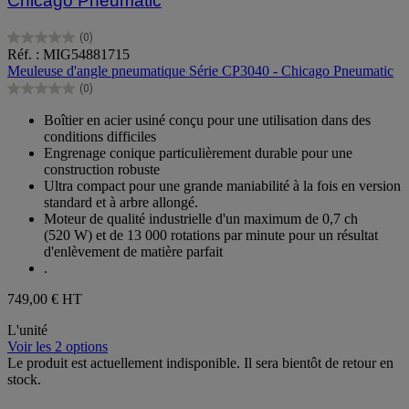
Chicago Pneumatic
(0)
0.0
Réf. : MIG54881715
sur
Meuleuse d'angle pneumatique Série CP3040 - Chicago Pneumatic
5
(0)
étoiles.
0.0
sur
Boîtier en acier usiné conçu pour une utilisation dans des
5
conditions difficiles
étoiles.
Engrenage conique particulièrement durable pour une
construction robuste
Ultra compact pour une grande maniabilité à la fois en version
standard et à arbre allongé.
Moteur de qualité industrielle d'un maximum de 0,7 ch
(520 W) et de 13 000 rotations par minute pour un résultat
d'enlèvement de matière parfait
.
749,00 €
HT
L'unité
Voir les 2 options
Le produit est actuellement indisponible. Il sera bientôt de retour en
stock.