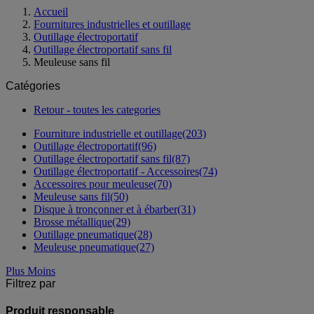
Accueil
Fournitures industrielles et outillage
Outillage électroportatif
Outillage électroportatif sans fil
Meuleuse sans fil
Catégories
Retour - toutes les categories
Fourniture industrielle et outillage
(203)
Outillage électroportatif
(96)
Outillage électroportatif sans fil
(87)
Outillage électroportatif - Accessoires
(74)
Accessoires pour meuleuse
(70)
Meuleuse sans fil
(50)
Disque à tronçonner et à ébarber
(31)
Brosse métallique
(29)
Outillage pneumatique
(28)
Meuleuse pneumatique
(27)
Plus
Moins
Filtrez par
Produit responsable