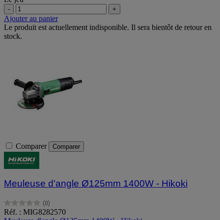
-
+
Ajouter au panier
Le produit est actuellement indisponible. Il sera bientôt de retour en
stock.
Comparer
Comparer
Meuleuse d'angle Ø125mm 1400W - Hikoki
(0)
0.0
Réf. : MIG8282570
sur