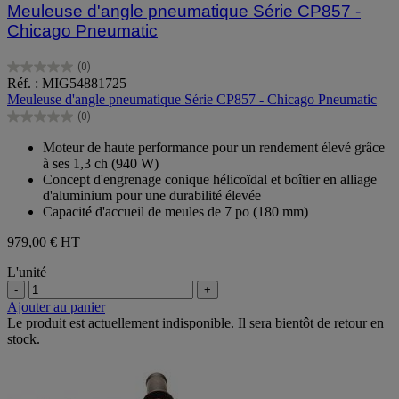
Meuleuse d'angle pneumatique Série CP857 -
Chicago Pneumatic
(0)
0.0
Réf. : MIG54881725
sur
Meuleuse d'angle pneumatique Série CP857 - Chicago Pneumatic
5
(0)
étoiles.
0.0
sur
Moteur de haute performance pour un rendement élevé grâce
5
à ses 1,3 ch (940 W)
étoiles.
Concept d'engrenage conique hélicoïdal et boîtier en alliage
d'aluminium pour une durabilité élevée
Capacité d'accueil de meules de 7 po (180 mm)
979,00 €
HT
L'unité
-
+
Ajouter au panier
Le produit est actuellement indisponible. Il sera bientôt de retour en
stock.