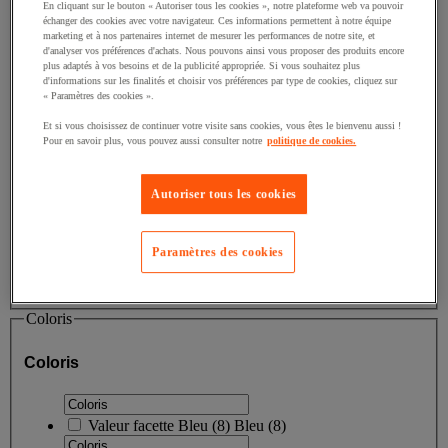
En cliquant sur le bouton « Autoriser tous les cookies », notre plateforme web va pouvoir
échanger des cookies avec votre navigateur. Ces informations permettent à notre équipe
Valeur facette
Adaptateur
(
1
)
Adaptateur
(1)
marketing et à nos partenaires internet de mesurer les performances de notre site, et
d'analyser vos préférences d'achats. Nous pouvons ainsi vous proposer des produits encore
plus adaptés à vos besoins et de la publicité appropriée. Si vous souhaitez plus
Valeur facette
Butée parallèle
(
1
)
Butée parallèle
(1)
d'informations sur les finalités et choisir vos préférences par type de cookies, cliquez sur
« Paramètres des cookies ».
Valeur facette
Digital
(
1
)
Digital
(1)
Et si vous choisissez de continuer votre visite sans cookies, vous êtes le bienvenu aussi !
Pour en savoir plus, vous pouvez aussi consulter notre
politique de cookies.
Valeur facette
Disque
(
1
)
Disque
(1)
Autoriser tous les cookies
Paramètres des cookies
Afficher tous
Coloris
Coloris
Valeur facette
Bleu
(
8
)
Bleu
(8)