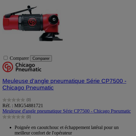
Comparer
Comparer
Meuleuse d'angle pneumatique Série CP7500 -
Chicago Pneumatic
(0)
0.0
Réf. : MIG54881721
sur
Meuleuse d'angle pneumatique Série CP7500 - Chicago Pneumatic
5
(0)
étoiles.
0.0
sur
Poignée en caoutchouc et échappement latéral pour un
5
meilleur confort de l'opérateur
étoiles.