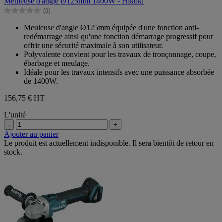
Meuleuse d'angle Ø125mm 1400W - Hikoki
5
(0)
étoiles.
0.0
sur
Meuleuse d'angle Ø125mm équipée d'une fonction anti-
5
redémarrage ainsi qu'une fonction démarrage progressif pour
étoiles.
offrir une sécurité maximale à son utilisateur.
Polyvalente convient pour les travaux de tronçonnage, coupe,
ébarbage et meulage.
Idéale pour les travaux intensifs avec une puissance absorbée
de 1400W.
156,75 €
HT
L'unité
-
+
Ajouter au panier
Le produit est actuellement indisponible. Il sera bientôt de retour en
stock.