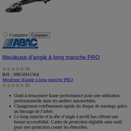
Comparer
Comparer
Meuleuse d'angle à long manche PRO
(0)
0.0
Réf. : MIG6911364
sur
Meuleuse d'angle à long manche PRO
5
(0)
étoiles.
0.0
sur
Outil à tronçonner haute performance pour une utilisation
5
professionnelle dans les ateliers automobiles.
étoiles.
Changement extrêmement rapide du disque de meulage grâce
au blocage de l’arbre.
Le long manche et la tête d’angle à profil bas offrent une
bonne accessibilité. Carter de protection réglable sans outil,
pour une protection contre les étincelles.