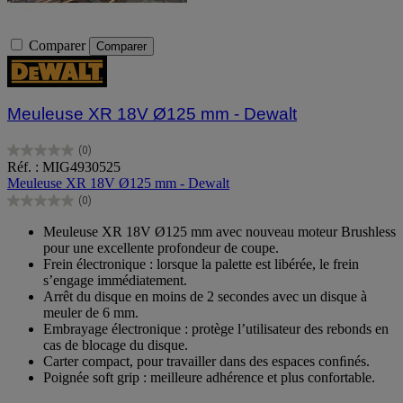
Comparer
Comparer
Meuleuse XR 18V Ø125 mm - Dewalt
(0)
0.0
Réf. : MIG4930525
sur
Meuleuse XR 18V Ø125 mm - Dewalt
5
(0)
étoiles.
0.0
sur
Meuleuse XR 18V Ø125 mm avec nouveau moteur Brushless
5
pour une excellente profondeur de coupe.
étoiles.
Frein électronique : lorsque la palette est libérée, le frein
s’engage immédiatement.
Arrêt du disque en moins de 2 secondes avec un disque à
meuler de 6 mm.
Embrayage électronique : protège l’utilisateur des rebonds en
cas de blocage du disque.
Carter compact, pour travailler dans des espaces conﬁnés.
Poignée soft grip : meilleure adhérence et plus confortable.