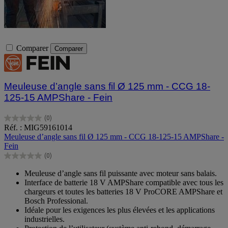
Comparer
Comparer
Meuleuse d’angle sans fil Ø 125 mm - CCG 18-
125-15 AMPShare - Fein
(0)
0.0
Réf. : MIG59161014
sur
Meuleuse d’angle sans fil Ø 125 mm - CCG 18-125-15 AMPShare -
5
Fein
étoiles.
(0)
0.0
sur
Meuleuse d’angle sans fil puissante avec moteur sans balais.
5
Interface de batterie 18 V AMPShare compatible avec tous les
étoiles.
chargeurs et toutes les batteries 18 V ProCORE AMPShare et
Bosch Professional.
Idéale pour les exigences les plus élevées et les applications
industrielles.