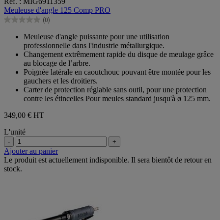
Réf. : MIG6911359
sur
Meuleuse d'angle 125 Comp PRO
5
(0)
étoiles.
0.0
sur
Meuleuse d'angle puissante pour une utilisation
5
professionnelle dans l'industrie métallurgique.
étoiles.
Changement extrêmement rapide du disque de meulage grâce
au blocage de l’arbre.
Poignée latérale en caoutchouc pouvant être montée pour les
gauchers et les droitiers.
Carter de protection réglable sans outil, pour une protection
contre les étincelles Pour meules standard jusqu'à ø 125 mm.
349,00 €
HT
L'unité
-
+
Ajouter au panier
Le produit est actuellement indisponible. Il sera bientôt de retour en
stock.