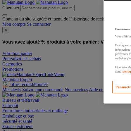
Chercher
Contenu du site suggéré et menu de l'historique de recherche
Mon compte
Se connecter
Bienvenue
×
Vous offrir u
Vous avez ajouté % produits à votre panier :
Vous avez ajo
En cliquant s
informations 
Voir mon panier
préférences d
Poursuivre les achats
souhaitez plu
Catégories
Et si vous ch
Promotions
notre
politi
Manutan Expert
offre reconditionnée
Paramètr
Mes devis
Suivre une commande
Nos services
Aide et contact
Bureau et télétravail
Entrepôt
Fournitures industrielles et outillage
Emballage et bac
Sécurité et santé
Espace extérieur