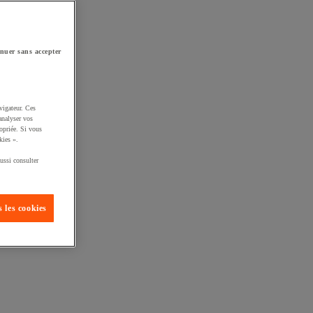
nuer sans accepter
vigateur. Ces
analyser vos
opriée. Si vous
kies ».
ussi consulter
 les cookies