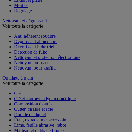
Enduit et plâtre
Mortier
Ragréage
Nettoyant et dégraissant
Voir toute la catégorie
Anti-adhérent soudure
Dégraissant alimentaire
Dégraissant industriel
Détection de fuite
Nettoyant et protection électronique
Nettoyant industriel
Nettoyant pour graffiti
Outillage à main
Voir toute la catégorie
Clé
Clé et tournevis dynamométrique
Composition d'outils
Cutter, cisaille et scie
Douille et cliquet
Étau, extracteur et serre-joint
Lime, feuille abrasive, rabot
Marteau et outils de frappe