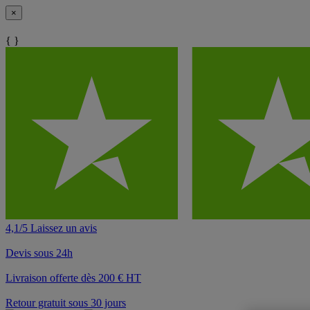
×
{ }
4,1/5 Laissez un avis
Devis sous 24h
Livraison offerte dès 200 € HT
Retour gratuit sous 30 jours