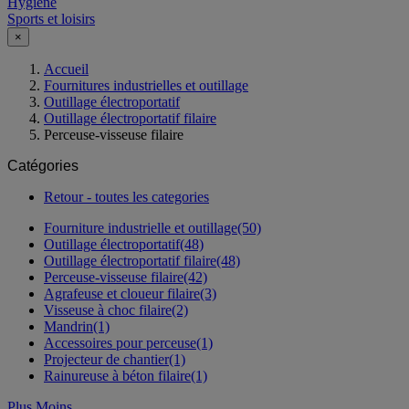
Hygiène
Sports et loisirs
×
Accueil
Fournitures industrielles et outillage
Outillage électroportatif
Outillage électroportatif filaire
Perceuse-visseuse filaire
Catégories
Retour - toutes les categories
Fourniture industrielle et outillage
(50)
Outillage électroportatif
(48)
Outillage électroportatif filaire
(48)
Perceuse-visseuse filaire
(42)
Agrafeuse et cloueur filaire
(3)
Visseuse à choc filaire
(2)
Mandrin
(1)
Accessoires pour perceuse
(1)
Projecteur de chantier
(1)
Rainureuse à béton filaire
(1)
Plus
Moins