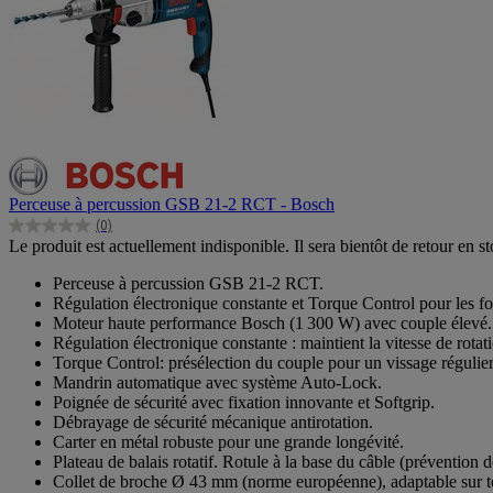
Perceuse à percussion GSB 21-2 RCT - Bosch
(0)
0.0
Le produit est actuellement indisponible. Il sera bientôt de retour en st
sur
5
Perceuse à percussion GSB 21-2 RCT.
étoiles.
Régulation électronique constante et Torque Control pour les fort
Moteur haute performance Bosch (1 300 W) avec couple élevé.
Régulation électronique constante : maintient la vitesse de rotat
Torque Control: présélection du couple pour un vissage régulier
Mandrin automatique avec système Auto-Lock.
Poignée de sécurité avec fixation innovante et Softgrip.
Débrayage de sécurité mécanique antirotation.
Carter en métal robuste pour une grande longévité.
Plateau de balais rotatif. Rotule à la base du câble (prévention d
Collet de broche Ø 43 mm (norme européenne), adaptable sur to