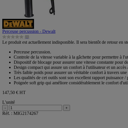
Perceuse percussion - Dewalt
(0)
0.0
Le produit est actuellement indisponible. Il sera bientôt de retour en st
sur
5
Perceuse percussion.
étoiles.
Controle de la vitesse variable à la gâchette pour permettre à l'u
Dispositif de blocage pour assurer une vitesse constante pour des
Design compact qui assure un confort à l'utilisateur et un accès à
Très faible poids pour assurer un véritable confort à travers une 
Les qualités de cet outils sont son excellent rapport puissance / 
Poignée soft grip qui améliore considérablement le confort d'util
147,50 €
HT
L'unité
-
+
Réf. : MIG2174267