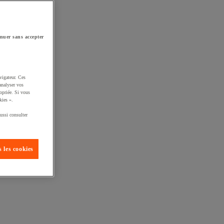
nuer sans accepter
vigateur. Ces
analyser vos
opriée. Si vous
kies ».
ussi consulter
 les cookies