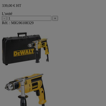
339,00 €
HT
L'unité
-
+
Réf. : MIG96108329