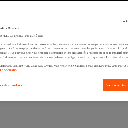
Conti
 chez Manutan
uté un produit à votre panier :
ne visite sur-mesure, nous tient à cœur !
ur le bouton « Autoriser tous les cookies », notre plateforme web va pouvoir échanger des cookies avec votre na
permettent à notre équipe marketing et à nos partenaires internet de mesurer les performances de notre site, et d'
'achats. Nous pouvons ainsi vous proposer des produits encore plus adaptés à vos besoins et de la publicité appr
s d'informations sur les finalités et choisir vos préférences par type de cookies, cliquez sur « Paramètres des coo
oisissez de continuer votre visite sans cookies, vous êtes le bienvenu aussi ! Pour en savoir plus, vous pouvez a
que de cookies.
es des cookies
Autoriser tous