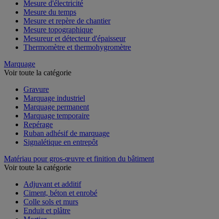
Mesure d'électricité
Mesure du temps
Mesure et repère de chantier
Mesure topographique
Mesureur et détecteur d'épaisseur
Thermomètre et thermohygromètre
Marquage
Voir toute la catégorie
Gravure
Marquage industriel
Marquage permanent
Marquage temporaire
Repérage
Ruban adhésif de marquage
Signalétique en entrepôt
Matériau pour gros-œuvre et finition du bâtiment
Voir toute la catégorie
Adjuvant et additif
Ciment, béton et enrobé
Colle sols et murs
Enduit et plâtre