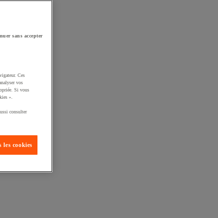
nuer sans accepter
vigateur. Ces
analyser vos
opriée. Si vous
kies ».
ussi consulter
 les cookies