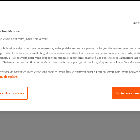
Conti
 chez Manutan
uté un produit à votre panier :
ne visite sur-mesure, nous tient à cœur !
ur le bouton « Autoriser tous les cookies », notre plateforme web va pouvoir échanger des cookies avec votre na
permettent à notre équipe marketing et à nos partenaires internet de mesurer les performances de notre site, et d'
'achats. Nous pouvons ainsi vous proposer des produits encore plus adaptés à vos besoins et de la publicité appr
s d'informations sur les finalités et choisir vos préférences par type de cookies, cliquez sur « Paramètres des coo
oisissez de continuer votre visite sans cookies, vous êtes le bienvenu aussi ! Pour en savoir plus, vous pouvez a
que de cookies.
es des cookies
Autoriser tous