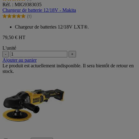
5.0
Réf. : MIG9383035
sur
Chargeur de batterie 12/18V - Makita
5
(1)
étoiles.
5.0
1
sur
Chargeur de batteries 12/18V LXT®.
avis
5
étoiles.
79,50 €
HT
1
avis
L'unité
-
+
Ajouter au panier
Le produit est actuellement indisponible. Il sera bientôt de retour en
stock.