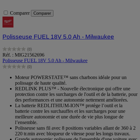
Comparer
Comparer
Polisseuse FUEL 18V 5.0 Ah - Milwaukee
(0)
0.0
Réf. : MIG21562696
sur
Polisseuse FUEL 18V 5.0 Ah - Milwaukee
5
(0)
étoiles.
0.0
sur
Moteur POWERSTATE™ sans charbons idéale pour un
5
polissage de haute qualité.
étoiles.
REDLINK PLUS™ - Nouvelle électronique qui offre une
protection contre les surcharges de l'outil et de la batterie, pour
des performances et une autonomie nettement améliorées.
La batterie REDLITHIUM-ION™ protège l’outil et la
batterie contre les surchauffes et les surcharges pour une
meilleure autonomie et une durée de vie plus longue de
l’ensemble.
Polisseuse sans fil avec 8 positions variables allant de 360 à 2
220 tr.min avec bloqueur de vitesse pour les longs travaux.
Grande autonomie: polissage de l'ensemble d'une voiture avec