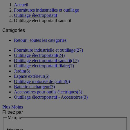
Accueil
Fournitures industrielles et outillage
Outillage électroportatif
Outillage électroportatif sans fil
Catégories
Retour - toutes les categories
Fourniture industrielle et outillage
(27)
Outillage électroportatif
(24)
Outillage électroportatif sans fil
(17)
Outillage électroportatif filaire
(7)
Jardin
(6)
Espace extérieur
(6)
Outillage motorisé de jardin
(6)
Batterie et chargeur
(3)
Accessoires pour outils électriques
(3)
Outillage électroportatif - Accessoires
(3)
Plus
Moins
Filtrez par
Marque