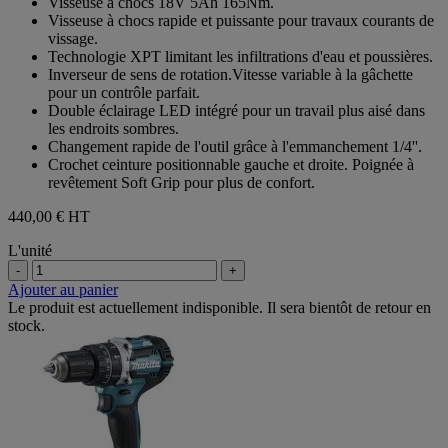
Visseuse à chocs 18V 5Ah 165Nm.
5
Visseuse à chocs rapide et puissante pour travaux courants de
étoiles.
vissage.
Technologie XPT limitant les infiltrations d'eau et poussières.
Inverseur de sens de rotation.Vitesse variable à la gâchette
pour un contrôle parfait.
Double éclairage LED intégré pour un travail plus aisé dans
les endroits sombres.
Changement rapide de l'outil grâce à l'emmanchement 1/4''.
Crochet ceinture positionnable gauche et droite. Poignée à
revêtement Soft Grip pour plus de confort.
440,00 €
HT
L'unité
-
+
Ajouter au panier
Le produit est actuellement indisponible. Il sera bientôt de retour en
stock.