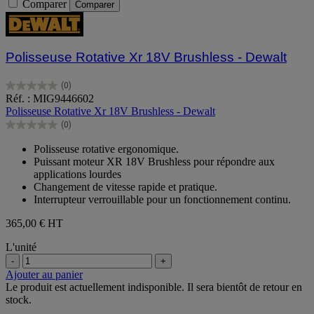
Comparer
Comparer
Polisseuse Rotative Xr 18V Brushless - Dewalt
(0)
0.0
Réf. : MIG9446602
sur
Polisseuse Rotative Xr 18V Brushless - Dewalt
5
(0)
étoiles.
0.0
sur
Polisseuse rotative ergonomique.
5
Puissant moteur XR 18V Brushless pour répondre aux
étoiles.
applications lourdes
Changement de vitesse rapide et pratique.
Interrupteur verrouillable pour un fonctionnement continu.
365,00 €
HT
L'unité
-
+
Ajouter au panier
Le produit est actuellement indisponible. Il sera bientôt de retour en
stock.