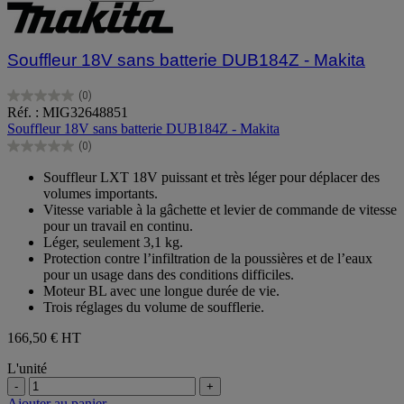
Souffleur 18V sans batterie DUB184Z - Makita
(0)
0.0
Réf. : MIG32648851
sur
Souffleur 18V sans batterie DUB184Z - Makita
5
(0)
étoiles.
0.0
sur
Souffleur LXT 18V puissant et très léger pour déplacer des
5
volumes importants.
étoiles.
Vitesse variable à la gâchette et levier de commande de vitesse
pour un travail en continu.
Léger, seulement 3,1 kg.
Protection contre l’infiltration de la poussières et de l’eaux
pour un usage dans des conditions difficiles.
Moteur BL avec une longue durée de vie.
Trois réglages du volume de soufflerie.
166,50 €
HT
L'unité
-
+
Ajouter au panier