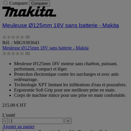
Comparer
Comparer
Meuleuse Ø125mm 18V sans batterie - Makita
(0)
0.0
Réf. : MIG9383043
sur
Meuleuse Ø125mm 18V sans batterie - Makita
5
(0)
étoiles.
0.0
sur
Meuleuse Ø125mm 18V moteur sans charbon, puissant,
5
performant, compact et léger.
étoiles.
Protection électronique contre les surcharges et avec anti-
redémarrage.
Technologie XPT limitant les infiltrations d'eau et poussières.
Ergonomie Soft Grip pour une meilleure prise en main.
Corps de machine mince pour une prise en main confortable.
215,00 €
HT
L'unité
-
+
Ajouter au panier