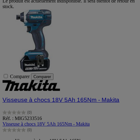
Le produit est actuellement indisponible. Il sera bientôt de retour en
stock.
Comparer
Comparer
Visseuse à chocs 18V 5Ah 165Nm - Makita
(0)
0.0
Réf. : MIG5233516
sur
Visseuse à chocs 18V 5Ah 165Nm - Makita
5
(0)
étoiles.
0.0
sur