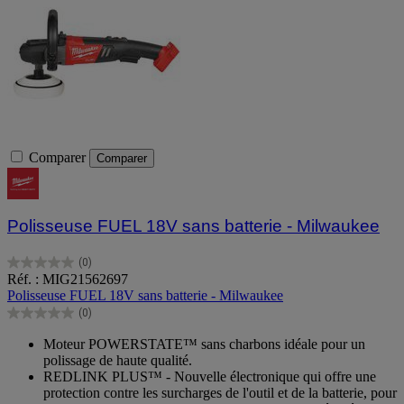
Comparer
Comparer
Polisseuse FUEL 18V sans batterie - Milwaukee
(0)
0.0
Réf. : MIG21562697
sur
Polisseuse FUEL 18V sans batterie - Milwaukee
5
(0)
étoiles.
0.0
sur
Moteur POWERSTATE™ sans charbons idéale pour un
5
polissage de haute qualité.
étoiles.
REDLINK PLUS™ - Nouvelle électronique qui offre une
protection contre les surcharges de l'outil et de la batterie, pour