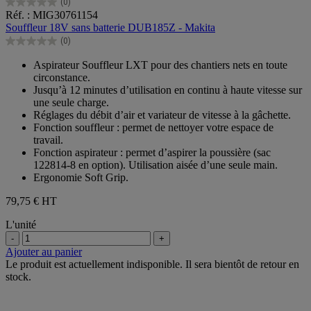
(0)
0.0
Réf. : MIG30761154
sur
Souffleur 18V sans batterie DUB185Z - Makita
5
(0)
étoiles.
0.0
sur
Aspirateur Souffleur LXT pour des chantiers nets en toute
5
circonstance.
étoiles.
Jusqu’à 12 minutes d’utilisation en continu à haute vitesse sur
une seule charge.
Réglages du débit d’air et variateur de vitesse à la gâchette.
Fonction souffleur : permet de nettoyer votre espace de
travail.
Fonction aspirateur : permet d’aspirer la poussière (sac
122814-8 en option). Utilisation aisée d’une seule main.
Ergonomie Soft Grip.
79,75 €
HT
L'unité
-
+
Ajouter au panier
Le produit est actuellement indisponible. Il sera bientôt de retour en
stock.