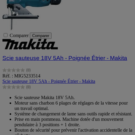
Comparer
Comparer
Scie sauteuse 18V 5Ah - Poignée Étrier - Makita
(0)
0.0
Réf. : MIG5233514
sur
Scie sauteuse 18V 5Ah - Poignée Étrier - Makita
5
(0)
étoiles.
0.0
sur
Scie sauteuse Makita 18V 5Ah.
5
Moteur sans charbon 6 plages de réglages de la vitesse pour
étoiles.
un travail optimal.
Système de changement de lame sans outils rapide et résistant.
Prise en main pommeau. Machine dotée d'un mouvement
pendulaire à 3 positions + 1 droite.
Bouton de sécurité pour prévenir l'activation accidentelle de la