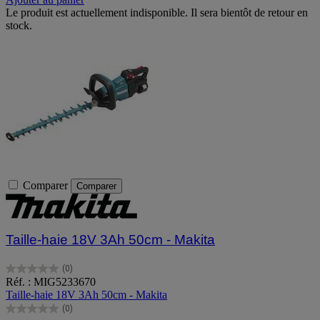
Le produit est actuellement indisponible. Il sera bientôt de retour en
stock.
Comparer
Comparer
Taille-haie 18V 3Ah 50cm - Makita
(0)
0.0
Réf. : MIG5233670
sur
Taille-haie 18V 3Ah 50cm - Makita
5
(0)
étoiles.
0.0