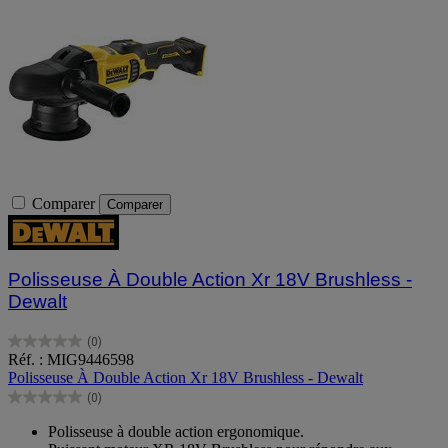
Comparer
Comparer
Polisseuse À Double Action Xr 18V Brushless -
Dewalt
(0)
0.0
Réf. : MIG9446598
sur
Polisseuse À Double Action Xr 18V Brushless - Dewalt
5
(0)
étoiles.
0.0
sur
Polisseuse à double action ergonomique.
5