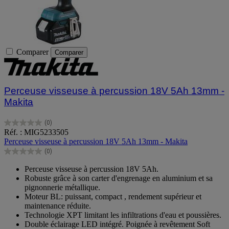
Comparer
Comparer
Perceuse visseuse à percussion 18V 5Ah 13mm -
Makita
(0)
0.0
Réf. : MIG5233505
sur
Perceuse visseuse à percussion 18V 5Ah 13mm - Makita
5
(0)
étoiles.
0.0
sur
Perceuse visseuse à percussion 18V 5Ah.
5
Robuste grâce à son carter d'engrenage en aluminium et sa
étoiles.
pignonnerie métallique.
Moteur BL: puissant, compact , rendement supérieur et
maintenance réduite.
Technologie XPT limitant les infiltrations d'eau et poussières.
Double éclairage LED intégré. Poignée à revêtement Soft