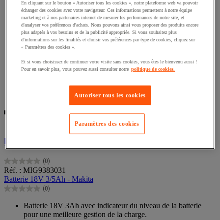
En cliquant sur le bouton « Autoriser tous les cookies », notre plateforme web va pouvoir
échanger des cookies avec votre navigateur. Ces informations permettent à notre équipe
marketing et à nos partenaires internet de mesurer les performances de notre site, et
d'analyser vos préférences d'achats. Nous pouvons ainsi vous proposer des produits encore
plus adaptés à vos besoins et de la publicité appropriée. Si vous souhaitez plus
d'informations sur les finalités et choisir vos préférences par type de cookies, cliquez sur
« Paramètres des cookies ».
Et si vous choisissez de continuer votre visite sans cookies, vous êtes le bienvenu aussi !
Pour en savoir plus, vous pouvez aussi consulter notre
politique de cookies.
Autoriser tous les cookies
Comparer
Comparer
Paramètres des cookies
Batterie 18V 3/5Ah - Makita
(0)
0.0
Réf. : MIG9383031
sur
Batterie 18V 3/5Ah - Makita
5
(0)
étoiles.
0.0
sur
Batterie 18V 3Ah avec indicateur du niveau de la batterie
5
pour une meilleure gestion de la charge.
étoiles.