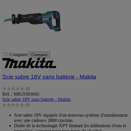
Comparer
Comparer
Scie sabre 18V sans batterie - Makita
(0)
0.0
Réf. : MIG9383045
sur
Scie sabre 18V sans batterie - Makita
5
(0)
étoiles.
0.0
sur
Scie sabre 18V équipée d'un nouveau système d'entraînement
5
avec une cadence 2800 cps/min.
étoiles.
Dotée de la technologie XPT limitant les infiltrations d'eau et
poussières, convient pour tous types de chantier.