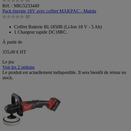
(0)
0.0
Réf. : MIG5233449
sur
Pack énergie 18V avec coffret MAKPAC - Makita
5
(0)
étoiles.
0.0
sur
Coffret Batterie BL1850B (Li-Ion 18 V - 5 Ah)
5
1 Chargeur rapide DC18RC.
étoiles.
À partir de
355,00 €
HT
Le jeu
Voir les 2 options
Le produit est actuellement indisponible. Il sera bientôt de retour en
stock.