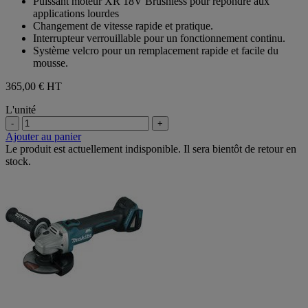
Puissant moteur XR 18V Brushless pour répondre aux
étoiles.
applications lourdes
Changement de vitesse rapide et pratique.
Interrupteur verrouillable pour un fonctionnement continu.
Système velcro pour un remplacement rapide et facile du
mousse.
365,00 €
HT
L'unité
-
+
Ajouter au panier
Le produit est actuellement indisponible. Il sera bientôt de retour en
stock.