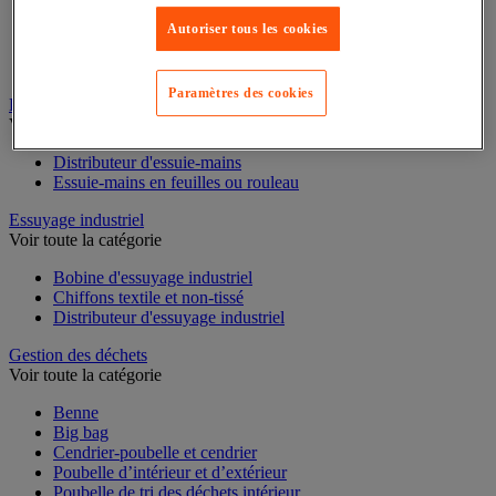
Cloison et cabine pour sanitaires
Autoriser tous les cookies
Équipement douche
Équipement salle de bain
Équipement sanitaires
Paramètres des cookies
Essuie-mains et distributeur d’essuie-mains
Voir toute la catégorie
Distributeur d'essuie-mains
Essuie-mains en feuilles ou rouleau
Essuyage industriel
Voir toute la catégorie
Bobine d'essuyage industriel
Chiffons textile et non-tissé
Distributeur d'essuyage industriel
Gestion des déchets
Voir toute la catégorie
Benne
Big bag
Cendrier-poubelle et cendrier
Poubelle d’intérieur et d’extérieur