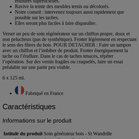
Permet d’enlever les taches d’eau, d’alcool et d’effacer les
éraflures superficielles.
Ravive la teinte des meubles ternis ou décolorés.
Notre conseil : intervenez toujours aussi rapidement que
possible sur les taches.
Elles seront plus faciles à faire disparaître.
Verser un peu de soin régénérateur sur un chiffon propre, doux et
non pelucheux (pas de synthétique). Frotter légèrement en respectant
le sens des fibres du bois. POUR DETACHER : Faire un tampon
avec un chiffon et l’imbiber de produit. Frotter énergiquement la
tache ou l’éraflure. Dans le cas de taches tenaces, répéter
l’opération. Sur des vernis fragiles ou craquelés, faire un essai
préalable sur une partir peu visible.
6 x 125 ml.
Fabriqué en France
Caractéristiques
Informations sur le produit
Intitulé du produit
Soin générateur bois - St Wandrille