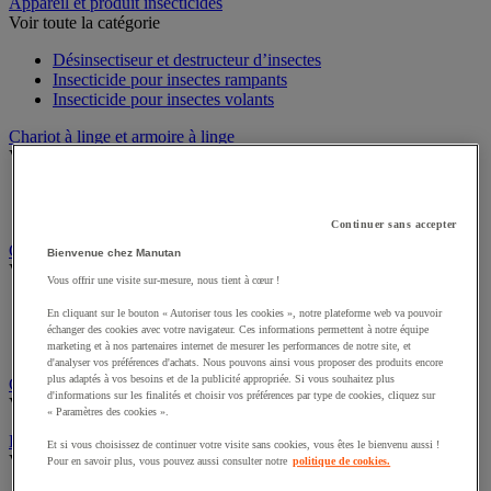
Sports et loisirs
Appareil et produit insecticides
Voir toute la catégorie
Désinsectiseur et destructeur d’insectes
Insecticide pour insectes rampants
Insecticide pour insectes volants
Chariot à linge et armoire à linge
Voir toute la catégorie
Chariot à linge
Continuer sans accepter
Sac à linge et accessoires
Bienvenue chez Manutan
Chariot de nettoyage
Vous offrir une visite sur-mesure, nous tient à cœur !
Voir toute la catégorie
En cliquant sur le bouton « Autoriser tous les cookies », notre plateforme web va pouvoir
Accessoires pour chariot de nettoyage
échanger des cookies avec votre navigateur. Ces informations permettent à notre équipe
Chariot de lavage
marketing et à nos partenaires internet de mesurer les performances de notre site, et
Chariot de ménage
d'analyser vos préférences d'achats. Nous pouvons ainsi vous proposer des produits encore
plus adaptés à vos besoins et de la publicité appropriée. Si vous souhaitez plus
d'informations sur les finalités et choisir vos préférences par type de cookies, cliquez sur
Cireuse à chaussures
« Paramètres des cookies ».
Voir toute la catégorie
Et si vous choisissez de continuer votre visite sans cookies, vous êtes le bienvenu aussi !
Équipement sanitaires, douche et salle de bain
Pour en savoir plus, vous pouvez aussi consulter notre
politique de cookies.
Voir toute la catégorie