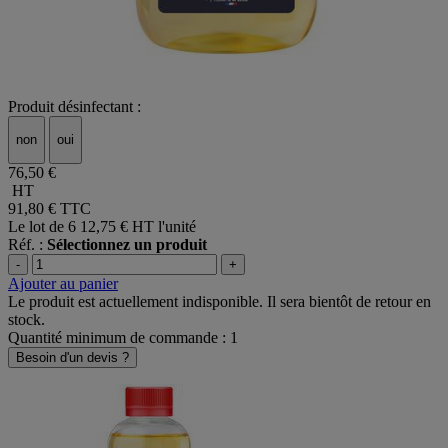
Produit désinfectant :
non
oui
76,50 €
HT
91,80 €
TTC
Le lot de 6
12,75 € HT l'unité
Réf. :
Sélectionnez un produit
-
+
Ajouter au panier
Le produit est actuellement indisponible. Il sera bientôt de retour en
stock.
Quantité minimum de commande : 1
Besoin d'un devis ?