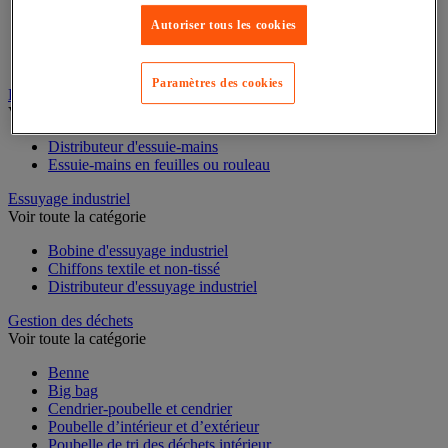
Cloison et cabine pour sanitaires
Autoriser tous les cookies
Équipement douche
Équipement salle de bain
Équipement sanitaires
Paramètres des cookies
Essuie-mains et distributeur d’essuie-mains
Voir toute la catégorie
Distributeur d'essuie-mains
Essuie-mains en feuilles ou rouleau
Essuyage industriel
Voir toute la catégorie
Bobine d'essuyage industriel
Chiffons textile et non-tissé
Distributeur d'essuyage industriel
Gestion des déchets
Voir toute la catégorie
Benne
Big bag
Cendrier-poubelle et cendrier
Poubelle d’intérieur et d’extérieur