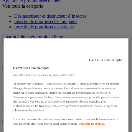
Sports et loisirs
Appareil et produit insecticides
Voir toute la catégorie
Désinsectiseur et destructeur d’insectes
Insecticide pour insectes rampants
Insecticide pour insectes volants
Chariot à linge et armoire à linge
Voir toute la catégorie
Chariot à linge
Continuer sans accepter
Sac à linge et accessoires
Bienvenue chez Manutan
Chariot de nettoyage
Vous offrir une visite sur-mesure, nous tient à cœur !
Voir toute la catégorie
En cliquant sur le bouton « Autoriser tous les cookies », notre plateforme web va pouvoir
Accessoires pour chariot de nettoyage
échanger des cookies avec votre navigateur. Ces informations permettent à notre équipe
Chariot de lavage
marketing et à nos partenaires internet de mesurer les performances de notre site, et
Chariot de ménage
d'analyser vos préférences d'achats. Nous pouvons ainsi vous proposer des produits encore
plus adaptés à vos besoins et de la publicité appropriée. Si vous souhaitez plus
d'informations sur les finalités et choisir vos préférences par type de cookies, cliquez sur
Cireuse à chaussures
« Paramètres des cookies ».
Voir toute la catégorie
Et si vous choisissez de continuer votre visite sans cookies, vous êtes le bienvenu aussi !
Équipement sanitaires, douche et salle de bain
Pour en savoir plus, vous pouvez aussi consulter notre
politique de cookies.
Voir toute la catégorie