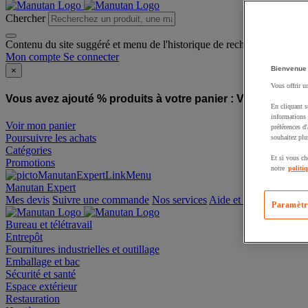
Chercher
Contenu du site suggéré et menu de l'historique de recherche
Mon compte
Se connecter
Bienvenue
×
Vous offrir u
Vous avez ajouté % produits à votre panier :
Vous avez ajo
En cliquant s
informations 
Voir mon panier
préférences d
Poursuivre les achats
souhaitez plu
Catégories
Et si vous ch
Promotions
notre
politi
Manutan Expert
offre reconditionnée
Paramètr
Mes devis
Suivre une commande
Nos services
Aide et contact
Bureau et télétravail
Entrepôt
Fournitures industrielles et outillage
Emballage et bac
Sécurité et santé
Espace extérieur