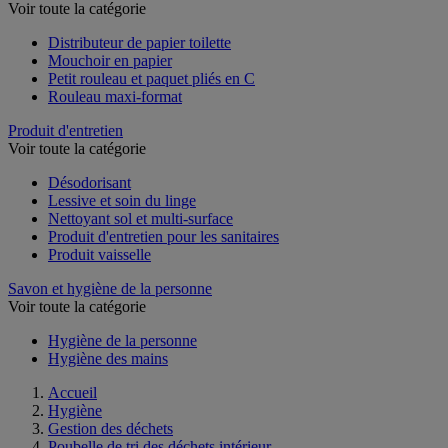
Papier toilette et mouchoir
Voir toute la catégorie
Distributeur de papier toilette
Mouchoir en papier
Petit rouleau et paquet pliés en C
Rouleau maxi-format
Produit d'entretien
Voir toute la catégorie
Désodorisant
Lessive et soin du linge
Nettoyant sol et multi-surface
Produit d'entretien pour les sanitaires
Produit vaisselle
Savon et hygiène de la personne
Voir toute la catégorie
Hygiène de la personne
Hygiène des mains
Accueil
Hygiène
Gestion des déchets