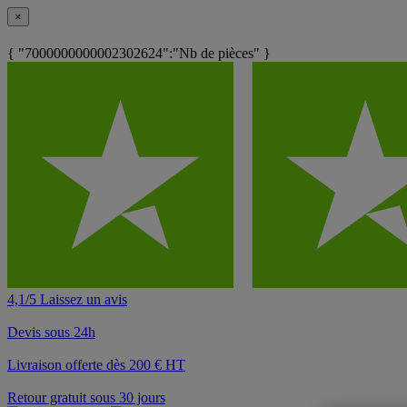
×
{ "7000000000002302624":"Nb de pièces" }
4,1/5 Laissez un avis
Devis sous 24h
Livraison offerte dès 200 € HT
Retour gratuit sous 30 jours