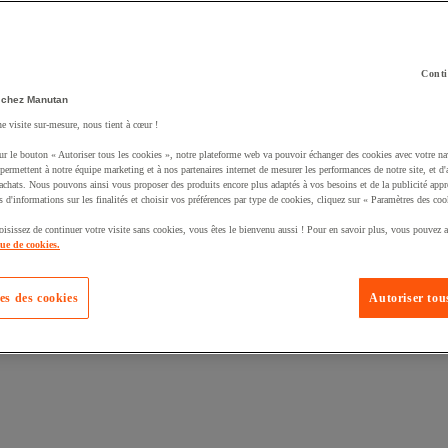
Conti
 chez Manutan
ne visite sur-mesure, nous tient à cœur !
uté un produit à votre panier :
ur le bouton « Autoriser tous les cookies », notre plateforme web va pouvoir échanger des cookies avec votre na
permettent à notre équipe marketing et à nos partenaires internet de mesurer les performances de notre site, et d'
'achats. Nous pouvons ainsi vous proposer des produits encore plus adaptés à vos besoins et de la publicité appr
s d'informations sur les finalités et choisir vos préférences par type de cookies, cliquez sur « Paramètres des coo
oisissez de continuer votre visite sans cookies, vous êtes le bienvenu aussi ! Pour en savoir plus, vous pouvez a
que de cookies.
es des cookies
Autoriser tous