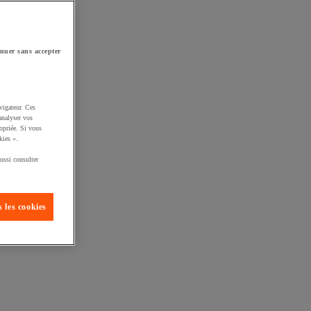
nuer sans accepter
vigateur. Ces
analyser vos
opriée. Si vous
kies ».
ussi consulter
 les cookies